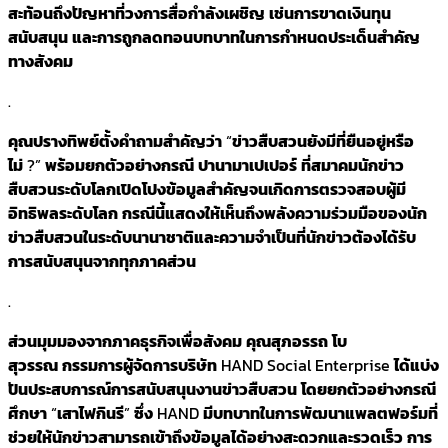
สะท้อนถึงปัญหาที่วงการสื่อกำลังเผชิญ
เช่น
การขาดเงินทุน
สนับสนุน
และการถูกลดทอนบทบาทในการกำหนดประเด็นสำคัญ
ทางสังคม
.
คุณปรางทิพย์ตั้งคำถามสำคัญว่า
“
ข่าวสืบสวนยังมีที่ยืนอยู่หรือ
ไม่
?”
พร้อมยกตัวอย่างกรณี
ปานามาเปเปอร์
ที่สมาคมนักข่าว
สืบสวนระดับโลกเปิดโปงข้อมูลสำคัญจนเกิดการตรวจสอบผู้มี
อิทธิพลระดับโลก
กรณีนี้แสดงให้เห็นถึงพลังความร่วมมือของนัก
ข่าวสืบสวนในระดับนานาชาติและความจำเป็นที่นักข่าวต้องได้รับ
การสนับสนุนจากทุกภาคส่วน
.
ส่วนมุมมองจากภาคธุรกิจเพื่อสังคม
คุณสุภอรรถ
โบ
สุวรรณ
กรรมการผู้จัดการบริษัท
HAND Social Enterprise
ได้แบ่ง
ปันประสบการณ์การสนับสนุนงานข่าวสืบสวน
โดยยกตัวอย่างกรณี
ศึกษา
“
เสาไฟกินรี
”
ซึ่ง
HAND
มีบทบาทในการพัฒนาแพลตฟอร์มที่
ช่วยให้นักข่าวสามารถเข้าถึงข้อมูลได้อย่างสะดวกและรวดเร็ว
การ