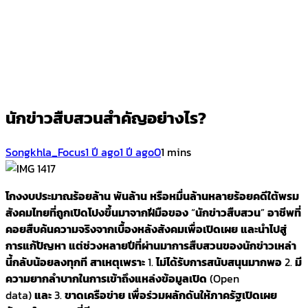
นักข่าวสืบสวนสำคัญอย่างไร?
Songkhla_Focus
1 ปี ago
1 ปี ago
0
1 mins
โกงงบประมาณร้อยล้าน
พันล้าน
หรือหมื่นล้านหลายร้อยคดีใต้พรม
สังคมไทยที่ถูกเปิดโปงขึ้นมาจากฝีมือของ
“
นักข่าวสืบสวน
”
อาชีพที่
คอยสืบค้นความจริงจากเบื้องหลังสังคมเพื่อเปิดเผย
และนำไปสู่
การแก้ปัญหา
แต่ช่วงหลายปีที่ผ่านมาการสืบสวนของนักข่าวเหล่า
นี้กลับน้อยลงทุกที
สาเหตุเพราะ
1.
ไม่ได้รับการสนับสนุนมากพอ
2.
มี
ความยากลำบากในการเข้าถึงแหล่งข้อมูลเปิด
(Open
data)
และ
3.
ขาดเครือข่าย
เพื่อร่วมผลักดันให้ภาครัฐเปิดเผย