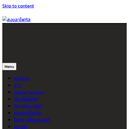
Skip to content
สงขลาโฟกัส
ติดตามข่าวสาร ภาคใต้ หาดใหญ่และสงขลา จากสำนักข่าวโฟกัส
Menu
หน้าแรก
ข่าว
Inside Campus
ท้องถิ่นโฟกัส
กิน-เที่ยว-ที่พัก
ยานยนต์โฟกัส
โฟกัส พร็อพเพอร์ตี้
สมาชิก