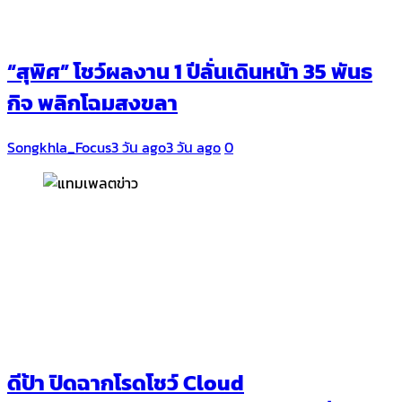
“สุพิศ” โชว์ผลงาน 1 ปีลั่นเดินหน้า 35 พันธ
กิจ พลิกโฉมสงขลา
Songkhla_Focus
3 วัน ago
3 วัน ago
0
ดีป้า ปิดฉากโรดโชว์ Cloud