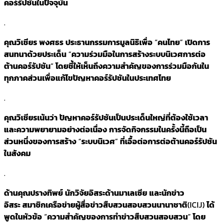
คอร์รัปชันในปัจจุบัน
.
คุณวิเชียร
พงศธร
ประธานกรรมการมูลนิธิเพื่อ
“
คนไทย
”
เปิดการ
สนทนาด้วยประเด็น
“
ความร่วมมือในการสร้างระบบนิเวศการต่อ
ต้านคอร์รัปชัน
”
โดยชี้ให้เห็นถึงความสำคัญของการร่วมมือกันใน
ทุกภาคส่วนเพื่อแก้ไขปัญหาคอร์รัปชันในประเทศไทย
.
คุณวิเชียรเน้นว่า
ปัญหาคอร์รัปชันเป็นประเด็นใหญ่ที่ต้องใช้เวลา
และความพยายามอย่างต่อเนื่อง
การจัดกิจกรรมในครั้งนี้ถือเป็น
ส่วนหนึ่งของการสร้าง
“
ระบบนิเวศ
”
ที่เอื้อต่อการต่อต้านคอร์รัปชัน
ในสังคม
.
ด้านคุณปรางทิพย์
นักวิจัยอิสระด้านมาเลเซีย
และนักข่าว
อิสระ
สมาชิกเครือข่ายผู้สื่อข่าวสืบสวนสอบสวนนานาชาติ
(ICIJ)
ได้
พูดในหัวข้อ
“
ความสำคัญของการทำข่าวสืบสวนสอบสวน
”
โดย