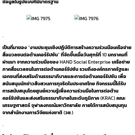
ข้อมูลในรูปแบบที่มีมาตรฐาน
.
เป็นที่มาของ
“
งานประชุมเชิงปฏิบัติการสร้างความร่วมมือ
เครือข่าย
สื่อมวลชนต่อต้านคอร์รัปชัน
”
ที่จัดขึ้นเมื่อวันศุกร์ที่
10
มกราคมที่
ผ่านมา
จากความร่วมมือของ
HAND Social Enterprise
เครือข่าย
ภาคสื่อมวลชนในการต่อต้านคอร์รัปชัน
รวมถึงองค์กรภาครัฐและ
เอกชนที่ส่งเสริมด้านธรรมาภิบาลและการต่อต้านคอร์รัปชัน
เพื่อ
สนับสนุนนักข่าวสืบสวนการทุจริตในประเทศไทย
กิจกรรมนี้ได้รับ
การสนับสนุนโดยศูนย์ความรู้เพื่อความร่วมมือในการต่อต้าน
คอร์รัปชันและส่งเสริมธรรมาภิบาลในระดับภูมิภาค
(KRAC)
คณะ
เศรษฐศาสตร์
จุฬาลงกรณ์มหาวิทยาลัย
ภายใต้การสนับสนุนทุน
จากสำนักงานการวิจัยแห่งชาติ
(
วช
.)
.