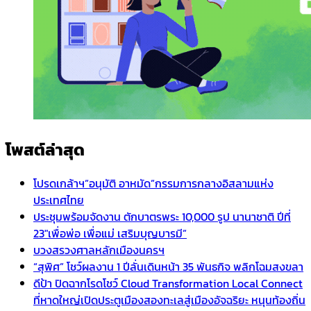
โพสต์ล่าสุด
โปรดเกล้าฯ”อนุมัติ อาหมัด”กรรมการกลางอิสลามแห่ง
ประเทศไทย
ประชุมพร้อมจัดงาน ตักบาตรพระ 10,000 รูป นานาชาติ ปีที่
23″เพื่อพ่อ เพื่อแม่ เสริมบุญบารมี”
บวงสรวงศาลหลักเมืองนครฯ
“สุพิศ” โชว์ผลงาน 1 ปีลั่นเดินหน้า 35 พันธกิจ พลิกโฉมสงขลา
ดีป้า ปิดฉากโรดโชว์ Cloud Transformation Local Connect
ที่หาดใหญ่เปิดประตูเมืองสองทะเลสู่เมืองอัจฉริยะ หนุนท้องถิ่น