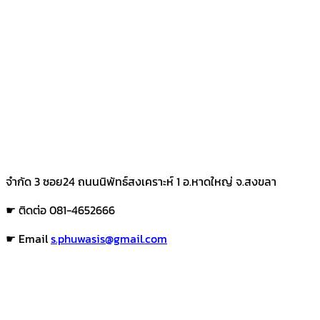
จำกัด 3 ซอย24 ถนนนิพัทธ์สงเคราะห์ 1 อ.หาดใหญ่ จ.สงขลา
☛ ติดต่อ 081-4652666
☛ Email
s.phuwasis@gmail.com