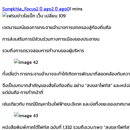
Songkhla_Focus
2 ปี ago
2 ปี ago
0
1 mins
เจตนารมณ์ของการกระจายอำนาจการปกครองสู่ท้องถิ่นคือ
การส่งเสริมการมีส่วนร่วมทางการเมืองของประชาชน
รวมถึงการตรวจสอบการทำงานของผู้บริหาร
ทั้งเชื่อว่า การกระจาบอำนาจจะทำให้เกิดการพัฒนาที่สอดคล้องกับคว
จึงเป็นบทบาทสำคัญของสื่อในท้องถิ่น อย่าง “สงขลาโฟกัส” และหนังสือ
แต่มันคือ การทำกน้าที่
เช่นเดียวกับ กรณีปัญหาโรงไฟฟ้าขนะจีเดค และบ่อทิ้งขยะของเทศบาล
หนังสือพิมพ์ภาคใต้โฟกัส ฉบับที่ 1,332 รวมถึงเวบ/เพจ “สงขลาโฟกัส” 