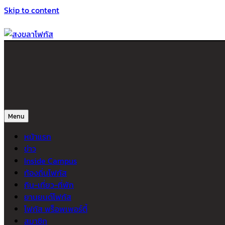
Skip to content
สงขลาโฟกัส
ติดตามข่าวสาร ภาคใต้ หาดใหญ่และสงขลา จากสำนักข่าวโฟกัส
Menu
หน้าแรก
ข่าว
Inside Campus
ท้องถิ่นโฟกัส
กิน-เที่ยว-ที่พัก
ยานยนต์โฟกัส
โฟกัส พร็อพเพอร์ตี้
สมาชิก