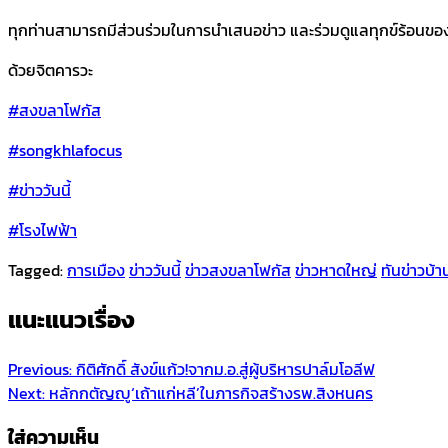
ทุกท่านสามารถมีส่วนร่วมในการนำเสนอข่าว และร่วมดูแลทุกข์ร้อนของ
ด้วยจิตคารวะ
#สงขลาโฟกัส
#songkhlafocus
#ข่าววันนี้
#โรงไฟฟ้า
Tagged:
การเมือง
ข่าววันนี้
ข่าวสงขลาโฟกัส
ข่าวหาดใหญ่
ทันข่าวบ้า
แนะแนวเรื่อง
Previous:
กิติศักดิ์ สังข์แก้ว!จากม.อ.สู่ผู้บริหารปาล์มโอลีฟ
Next:
หลักกตัญญู‘เถ้าแก่หลี’ในภารกิจสร้างรพ.สิงหนคร
ใส่ความเห็น