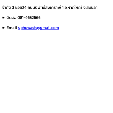
จำกัด 3 ซอย24 ถนนนิพัทธ์สงเคราะห์ 1 อ.หาดใหญ่ จ.สงขลา
☛ ติดต่อ 081-4652666
☛ Email
s.phuwasis@gmail.com