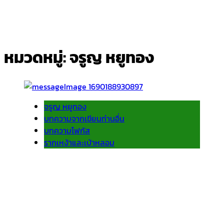
หมวดหมู่:
จรูญ หยูทอง
จรูญ หยูทอง
บทความจากเขียนท่านอื่น
บทความโฟกัส
รากเหง้าและเบ้าหลอม