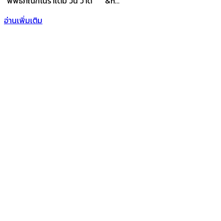
“พิพิธภัณฑ์โนราเติม วิน วาด” &n…
อ่านเพิ่มเติม