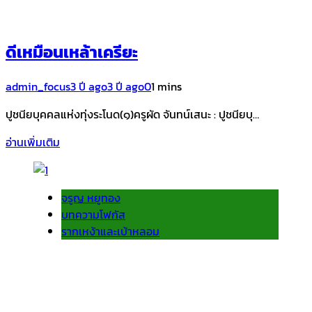
ดีเหมือนเหล้าเครียะ
admin_focus
3 ปี ago
3 ปี ago
0
1 mins
ปูชนียบุคคลแห่งทุ่งระโนด(๑)ครูผัด จันทน์เสนะ : ปูชนียบุ…
อ่านเพิ่มเติม
จรูญ หยูทอง
บทความโฟกัส
รากเหง้าและเบ้าหลอม