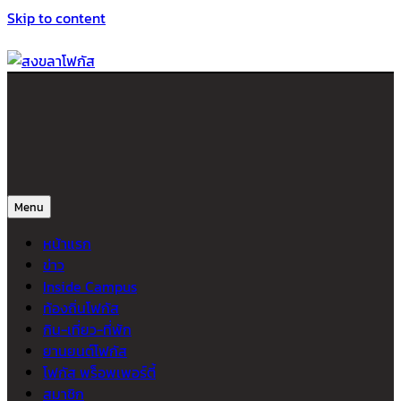
Skip to content
สงขลาโฟกัส
ติดตามข่าวสาร ภาคใต้ หาดใหญ่และสงขลา จากสำนักข่าวโฟกัส
Menu
หน้าแรก
ข่าว
Inside Campus
ท้องถิ่นโฟกัส
กิน-เที่ยว-ที่พัก
ยานยนต์โฟกัส
โฟกัส พร็อพเพอร์ตี้
สมาชิก