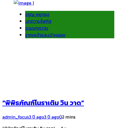
จรูญ หยูทอง
บทความโฟกัส
รวมบทความ
รากเหง้าและเบ้าหลอม
“พิพิธภัณฑ์โนราเติม วิน วาด”
admin_focus
3 ปี ago
3 ปี ago
0
2 mins