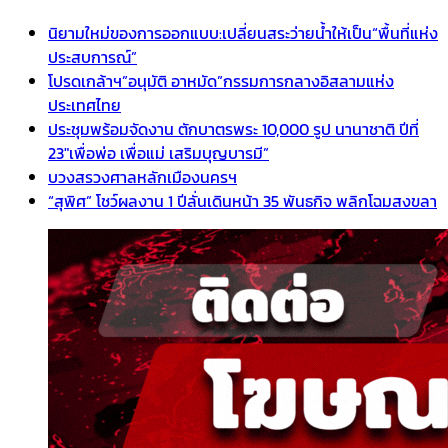
นิยามใหม่ของการออกแบบ:เปลี่ยนสระว่ายน้ำให้เป็น“พื้นที่แห่ง
ประสบการณ์”
โปรดเกล้าฯ”อนุมัติ อาหมัด”กรรมการกลางอิสลามแห่ง
ประเทศไทย
ประชุมพร้อมจัดงาน ตักบาตรพระ 10,000 รูป นานาชาติ ปีที่
23″เพื่อพ่อ เพื่อแม่ เสริมบุญบารมี”
บวงสรวงศาลหลักเมืองนครฯ
“สุพิศ” โชว์ผลงาน 1 ปีลั่นเดินหน้า 35 พันธกิจ พลิกโฉมสงขลา