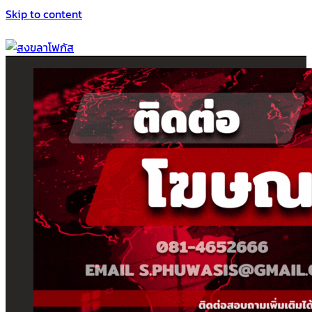
Skip to content
สงขลาโฟกัส
ติดตามข่าวสาร ภาคใต้ หาดใหญ่และสงขลา จากสำนักข่าวโฟกัส