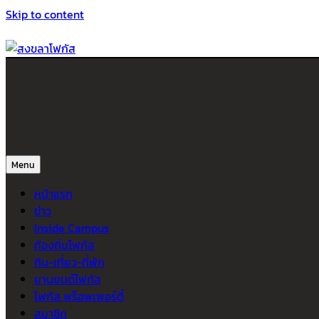
Skip to content
สงขลาโฟกัส
ติดตามข่าวสาร ภาคใต้ หาดใหญ่และสงขลา จากสำนักข่าวโฟกัส
Menu
หน้าแรก
ข่าว
Inside Campus
ท้องถิ่นโฟกัส
กิน-เที่ยว-ที่พัก
ยานยนต์โฟกัส
โฟกัส พร็อพเพอร์ตี้
สมาชิก