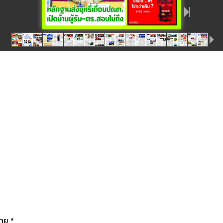
มาย
*