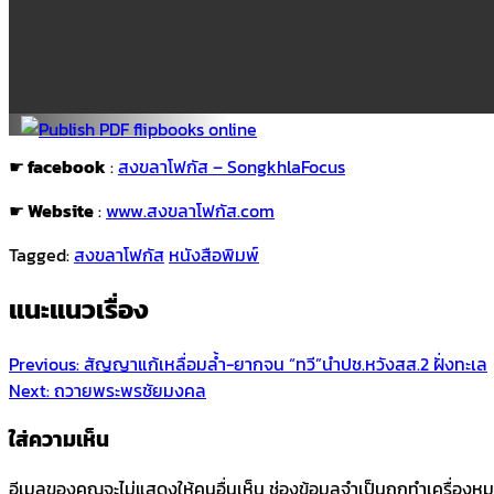
☛
facebook
:
สงขลาโฟกัส – SongkhlaFocus
☛
Website
:
www.สงขลาโฟกัส.com
Tagged:
สงขลาโฟกัส
หนังสือพิมพ์
แนะแนวเรื่อง
Previous:
สัญญาแก้เหลื่อมล้ำ-ยากจน “ทวี”นำปช.หวังสส.2 ฝั่งทะเล
Next:
ถวายพระพรชัยมงคล
ใส่ความเห็น
อีเมลของคุณจะไม่แสดงให้คนอื่นเห็น
ช่องข้อมูลจำเป็นถูกทำเครื่องห