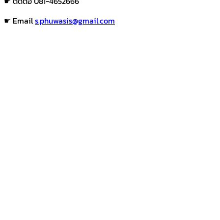
☛ ติดต่อ 081-4652666
☛ Email
s.phuwasis@gmail.com