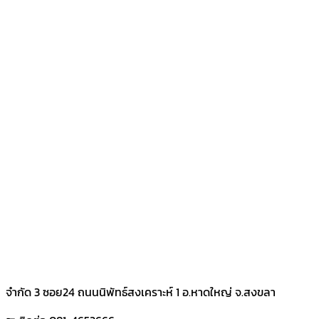
จำกัด 3 ซอย24 ถนนนิพัทธ์สงเคราะห์ 1 อ.หาดใหญ่ จ.สงขลา