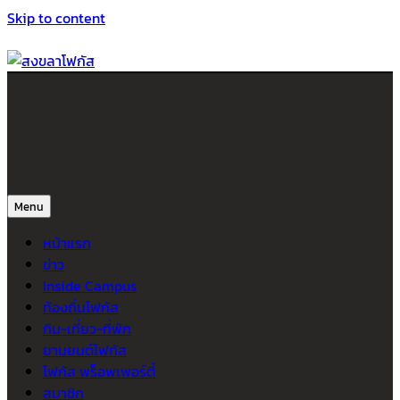
Skip to content
สงขลาโฟกัส
ติดตามข่าวสาร ภาคใต้ หาดใหญ่และสงขลา จากสำนักข่าวโฟกัส
Menu
หน้าแรก
ข่าว
Inside Campus
ท้องถิ่นโฟกัส
กิน-เที่ยว-ที่พัก
ยานยนต์โฟกัส
โฟกัส พร็อพเพอร์ตี้
สมาชิก