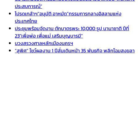
ประสบการณ์”
โปรดเกล้าฯ”อนุมัติ อาหมัด”กรรมการกลางอิสลามแห่ง
ประเทศไทย
ประชุมพร้อมจัดงาน ตักบาตรพระ 10,000 รูป นานาชาติ ปีที่
23″เพื่อพ่อ เพื่อแม่ เสริมบุญบารมี”
บวงสรวงศาลหลักเมืองนครฯ
“สุพิศ” โชว์ผลงาน 1 ปีลั่นเดินหน้า 35 พันธกิจ พลิกโฉมสงขลา