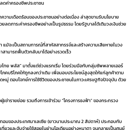
่วยลดค่าครองชีพประชาชน
รเทาความเดือดร้อนของประชาชนอย่างต่อเนื่อง ล่าสุดขานรับนโยบาย
ช่วยลดภาระค่าครองชีพอย่างเป็นรูปธรรม โดยรัฐบาลได้เติมวงเงินช่วย
นมา แม้จะเป็นสถานการณ์ที่สาหัสสากรรจ์และสร้างความเสียหายในวง
าสามารถฟื้นตัวกลับมาได้อย่างรวดเร็ว
ยไทย พลัส” มาตั้งแต่ช่วงแรกเริ่ม โดยร่วมมือกับกลุ่มซัพพลายเออร์
ภคบริโภคให้ถูกลงกว่าเดิม เพื่อมอบประโยชน์สูงสุดให้แก่ลูกค้าตาม
มวดหมู่ ตอบโจทย์การใช้ชีวิตของประชาชนในภาวะเศรษฐกิจปัจจุบัน ด้วย
ของผู้เช่ารายย่อย รวมถึงการเข้าร่วม “โครงการธงฟ้า” ของกระทรวง
ปิดเทอมของประเทศมาเลเซีย (ยาวนานประมาณ 2 สัปดาห์) ประกอบกับ
องเที่ยวและจับจ่ายใช้สอยในย่านโอเดียนอย่างหนาตา จนกลายเป็นศูนย์