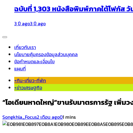
ฉบับที่ 1,303 หนังสือพิมพ์ภาคใต้โฟกัส วั
3 ปี ago
3 ปี ago
เกี่ยวกับเรา
นโยบายคุ้มครองข้อมูลส่วนบุคคล
ข้อกำหนดและเงื่อนไข
แผนที่
+กิน-เที่ยว-ที่พัก
+ข่าวเศรษฐกิจ
“โอเดียนหาดใหญ่”ขานรับมาตรการรัฐ เพิ่มว
Songkhla_Focus
2 เดือน ago
0
1 mins