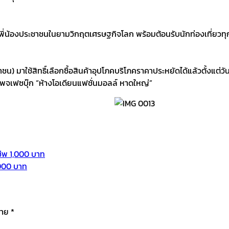
้างพี่น้องประชาชนในยามวิกฤตเศรษฐกิจโลก พร้อมต้อนรับนักท่องเที่ยวท
ะชาชน) มาใช้สิทธิ์เลือกซื้อสินค้าอุปโภคบริโภคราคาประหยัดได้แล้วตั้งแต
จเฟซบุ๊ก “ห้างโอเดียนแฟชั่นมอลล์ หาดใหญ่”
ชีพ 1,000 บาท
,000 บาท
มาย
*