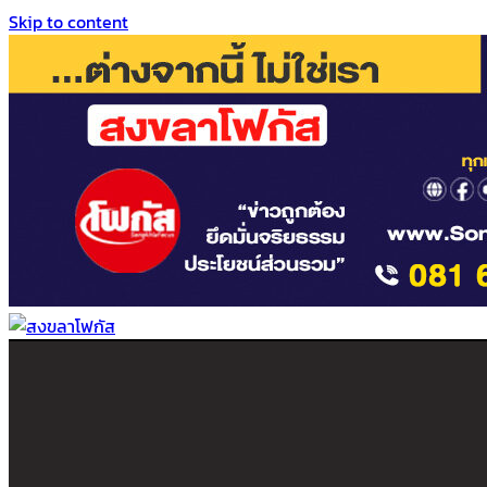
Skip to content
สงขลาโฟกัส
ติดตามข่าวสาร ภาคใต้ หาดใหญ่และสงขลา จากสำนักข่าวโฟกัส