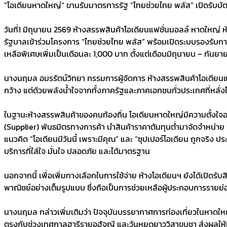
​”โอเดียนหาดใหญ่” ขานรับมาตรการรัฐ “ไทยช่วยไทย พลัส” เปิดรับบั
​วันที่1 มิถุนายน 2569 ห้างสรรพสินค้าโอเดียนแฟชั่นมอลล์ หาดใหญ่
รัฐบาลเข้าร่วมโครงการ “ไทยช่วยไทย พลัส” พร้อมเปิดระบบรองรับการ
เหลือพิเศษเพิ่มเป็นเดือนละ 1,000 บาท ตั้งแต่เดือนมิถุนายน – กันย
​นางนฤมล อมรรัตน์วิทยา กรรมการผู้จัดการ ห้างสรรพสินค้าโอเดียนแ
กว้าง แต่ด้วยพลังน้ำใจจากทั้งภาครัฐและภาคเอกชนทั่วประเทศที่หล
​ในฐานะห้างสรรพสินค้าของคนท้องถิ่น โอเดียนหาดใหญ่มีความตั้งใจอย่า
(Supplier) พันธมิตรทางการค้า นำสินค้าราคาต้นทุนต่ำมาจัดจำหน่าย
แนวคิด “โอเดียนมีวันนี้ เพราะมีคุณ” และ “ซุปเปอร์โอเดียน ถูกจริง
บริการที่ใส่ใจ มั่นใจ ปลอดภัย และได้มาตรฐาน
​นอกจากนี้ เพื่อเพิ่มทางเลือกในการใช้จ่าย ห้างโอเดียนฯ ยังได้เปิด
พาณิชย์อย่างเต็มรูปแบบ ซึ่งถือเป็นการช่วยเหลือผู้ประกอบการรายย่อ
​นางนฤมล กล่าวเพิ่มเติมว่า ปัจจุบันบรรยากาศการท่องเที่ยวในหาด
ตรงกับช่วงเทศกาลฮารีรายอฮัจญี และวันหยุดยาววิสาขบูชา ส่งผลให้มี