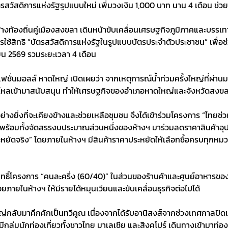
ตรสวัสดิการแห่งรัฐรูปแบบใหม่ เพิ่มวงเงิน 1,000 บาท นาน 4 เดือน ช
 ห้างท้องถิ่นคู่เมืองสงขลา เดินหน้าขับเคลื่อนเศรษฐกิจภูมิภาคและบร
ใช้สิทธิ “บัตรสวัสดิการแห่งรัฐในรูปแบบบัตรประจำตัวประชาชน” เพื่อ
ายน 2569 รวมระยะเวลา 4 เดือน
ฟชั่นมอลล์ หาดใหญ่ เปิดเผยว่า จากเหตุการณ์น้ำท่วมครั้งใหญ่ที่ผ่า
ั่งไหลเข้ามาสนับสนุน ทำให้เศรษฐกิจของอำเภอหาดใหญ่และจังหวัดสงขล
งยิ่งที่จะเคียงข้างและช่วยเหลือชุมชน จึงได้เข้าร่วมโครงการ “ไทยช่ว
 พร้อมทั้งจัดสรรงบประมาณส่วนหนึ่งของห้างฯ มาร่วมลดราคาสินค้าอุปโ
 ประหยัดจริง” โดยภายในห้างฯ มีสินค้าราคาประหยัดให้เลือกซื้อครบทุกห
รับสิทธิ์โครงการ “คนละครึ่ง (60/40)” ในส่วนของร้านค้าและศูนย์อาหาร
ยภายในห้างฯ ให้มีรายได้หมุนเวียนและขับเคลื่อนธุรกิจต่อไปได้
ใหญ่กลับมาคึกคักเป็นทวีคูณ เนื่องจากได้รับอานิสงส์จากช่วงเทศกาล
กลุ่มนักท่องเที่ยวทั้งชาวไทย มาเลเซีย และสิงคโปร์ เดินทางเข้ามาท่