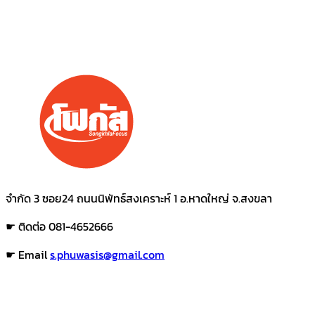
จำกัด 3 ซอย24 ถนนนิพัทธ์สงเคราะห์ 1 อ.หาดใหญ่ จ.สงขลา
☛ ติดต่อ 081-4652666
☛ Email
s.phuwasis@gmail.com