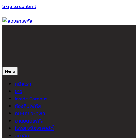
Skip to content
สงขลาโฟกัส
ติดตามข่าวสาร ภาคใต้ หาดใหญ่และสงขลา จากสำนักข่าวโฟกัส
Menu
หน้าแรก
ข่าว
Inside Campus
ท้องถิ่นโฟกัส
กิน-เที่ยว-ที่พัก
ยานยนต์โฟกัส
โฟกัส พร็อพเพอร์ตี้
สมาชิก