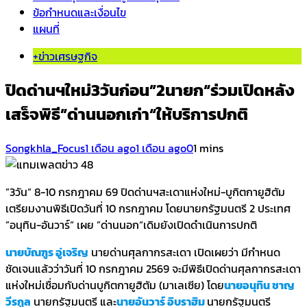
ข้อกำหนดและเงื่อนไข
แผนที่
+ข่าวเศรษฐกิจ
ปิดด่านฯใหม่3วันก่อน”2นายก“ร่วมเปิดหลัง
เสร็จพิธี”ด่านนอกเก่า“ให้บริการปกติ
Songkhla_Focus
1 เดือน ago
1 เดือน ago
0
1 mins
”3วัน“ 8-10 กรกฎาคม 69 ปิดด่านฯสะเดาแห่งใหม่-บูกิตกายูฮิตัม
เตรียมงานพิธีเปิดวันที่ 10 กรกฎาคม โดยนายกรัฐมนตรี 2 ประเทศ
”อนุทิน-อันวาร์“ เผย ”ด่านนอก“เดิมยังเปิดดำเนินการปกติ
นายบัณฑูร อู่เจริญ
นายด่านศุลกากรสะเดา เปิดเผยว่า มีกำหนด
ชัดเจนแล้วว่าวันที่ 10 กรกฎาคม 2569 จะมีพิธีเปิดด่านศุลกากรสะเดา
แห่งใหม่เชื่อมกับด่านบูกิตกายูฮิตัม (มาเลเซีย) โดย
นายอนุทิน ชาญ
วีรกูล
นายกรัฐมนตรี และ
นายอันวาร์ อิบราฮิม
นายกรัฐมนตรี