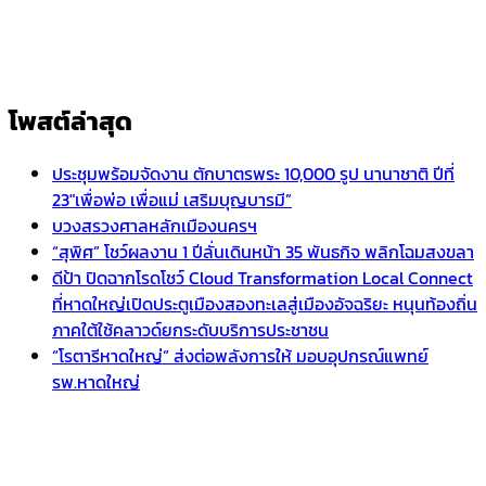
โพสต์ล่าสุด
ประชุมพร้อมจัดงาน ตักบาตรพระ 10,000 รูป นานาชาติ ปีที่
23″เพื่อพ่อ เพื่อแม่ เสริมบุญบารมี”
บวงสรวงศาลหลักเมืองนครฯ
“สุพิศ” โชว์ผลงาน 1 ปีลั่นเดินหน้า 35 พันธกิจ พลิกโฉมสงขลา
ดีป้า ปิดฉากโรดโชว์ Cloud Transformation Local Connect
ที่หาดใหญ่เปิดประตูเมืองสองทะเลสู่เมืองอัจฉริยะ หนุนท้องถิ่น
ภาคใต้ใช้คลาวด์ยกระดับบริการประชาชน
“โรตารีหาดใหญ่” ส่งต่อพลังการให้ มอบอุปกรณ์แพทย์
รพ.หาดใหญ่