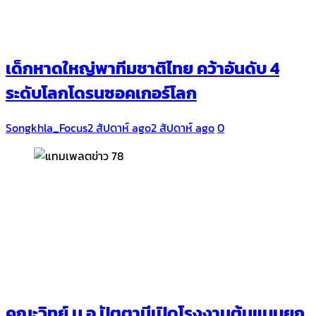
เด็กหาดใหญ่พาทีมชาติไทย คว้าอันดับ 4
ระดับโลกโดรนซอคเกอร์โลก
Songkhla_Focus
2 สัปดาห์ ago
2 สัปดาห์ ago
0
คณะวิทย์ ม.อ.ปัตตานีเปิดโรงงานต้นแบบยก