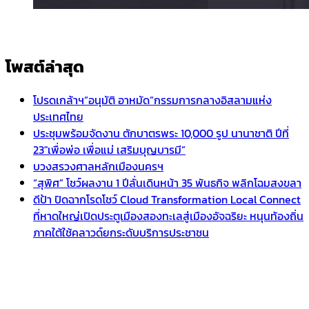
โพสต์ล่าสุด
โปรดเกล้าฯ”อนุมัติ อาหมัด”กรรมการกลางอิสลามแห่ง
ประเทศไทย
ประชุมพร้อมจัดงาน ตักบาตรพระ 10,000 รูป นานาชาติ ปีที่
23″เพื่อพ่อ เพื่อแม่ เสริมบุญบารมี”
บวงสรวงศาลหลักเมืองนครฯ
“สุพิศ” โชว์ผลงาน 1 ปีลั่นเดินหน้า 35 พันธกิจ พลิกโฉมสงขลา
ดีป้า ปิดฉากโรดโชว์ Cloud Transformation Local Connect
ที่หาดใหญ่เปิดประตูเมืองสองทะเลสู่เมืองอัจฉริยะ หนุนท้องถิ่น
ภาคใต้ใช้คลาวด์ยกระดับบริการประชาชน