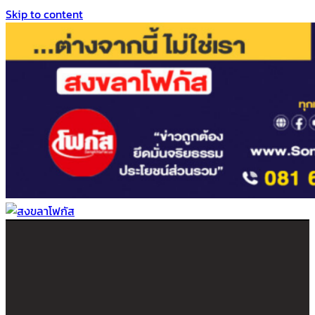
Skip to content
สงขลาโฟกัส
ติดตามข่าวสาร ภาคใต้ หาดใหญ่และสงขลา จากสำนักข่าวโฟกัส