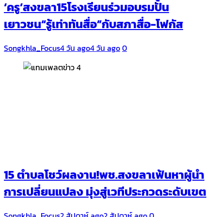
‘ครู’สงขลา15โรงเรียนร่วมอบรมปั้น
เยาวชน“รู้เท่าทันสื่อ”กับสภาสื่อ-โฟกัส
Songkhla_Focus
4 วัน ago
4 วัน ago
0
15 ตำบลโชว์ผลงาน!พช.สงขลาเฟ้นหาผู้นำ
การเปลี่ยนแปลง มุ่งสู่เวทีประกวดระดับเขต
Songkhla_Focus
2 สัปดาห์ ago
2 สัปดาห์ ago
0