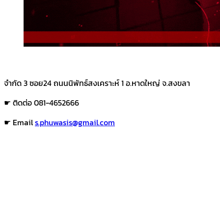
จำกัด 3 ซอย24 ถนนนิพัทธ์สงเคราะห์ 1 อ.หาดใหญ่ จ.สงขลา
☛ ติดต่อ 081-4652666
☛ Email
s.phuwasis@gmail.com