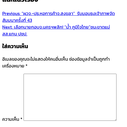
Previous:
“ผวจ.-ปธ.หอการค้าจ.สงขลา” รับมอบธงเจ้าภาพจัด
สัมมนาครั้งที่ 43
Next:
เลือกนายกอบจ.นครฯพลิก! “น้ำ ภูมิใจไทย”ชนะขาดแม่
สส.แทน ปชป.
ใส่ความเห็น
อีเมลของคุณจะไม่แสดงให้คนอื่นเห็น
ช่องข้อมูลจำเป็นถูกทำ
เครื่องหมาย
*
ความเห็น
*