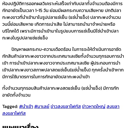
ห้องปฏิบัติการออกผลวิเคราะห์เสร็จเท่ากับปลาทั้งจำนวนต้องมีการ
กักอายัดเป็นเวลา 1-15 วัน ย่อมมีผลกระทบความเสียหาย ปกติปลา
กะพงขาวที่นำเข้ามาในรูปปลาแช่เย็น (แช่น้ำแข็ง) ปลากะพงจำนวน
วนนี้ย่อมเสียหาย เกิดการเน่าเสีย ไม่สามารถนำมาจำหน่ายหรือ
บริโภคได้ เพราะมีการนำเข้ามาในรูปแบบการแช่เข็นมิใช่นำเข้าปลา
กะพงในรูปปลาแช่แช่แข็ง
ปัญหาผลกระทบ-ความเดือดร้อน ในการจะให้ดำเนินการอาชัด
กักสินค้าปลากะพงขาวจากประเทศมาเลเซียทั้งจำนวนทุกรอบการนำ
เข้า การนำเข้าปลากะพงขาวจากประเทศมาเลเซีย ผู้ประกอบการนำ
เข้าปลากะพงขาวสภาพปลาสดแช่เย็น(แช่น้ำแข็ง) ทุกครั้งนำเข้าหาก
มีการใช้มาตรการในการกักอายัดปลากะพงนำเข้า
ทั้งจำนวนทุกรอบสินค้าปลากะพงสดแช่เย็น (แช่น้ำแข็ง) มีการกัก
อายัดทั้งจำนวน
Tagged:
#นำเข้า
#มาเลย์
ข่าวสงขลาโฟกัส
ข่าวหาดใหญ่
สงขลา
สงขลาโฟกัส
แนะแนวเรื่อง