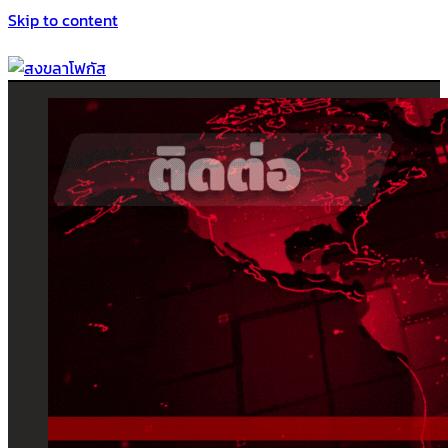
Skip to content
สงขลาโฟกัส
ติดตามข่าวสาร ภาคใต้ หาดใหญ่และสงขลา จากสำนักข่าวโฟกัส