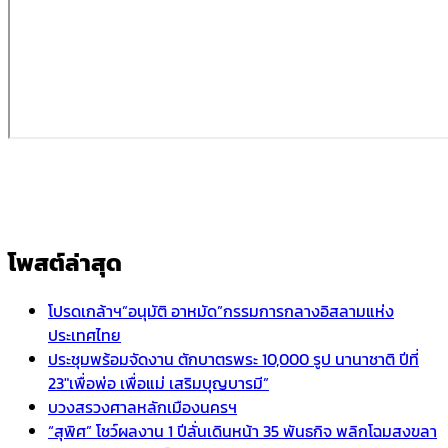
โพสต์ล่าสุด
โปรดเกล้าฯ”อนุมัติ อาหมัด”กรรมการกลางอิสลามแห่ง
ประเทศไทย
ประชุมพร้อมจัดงาน ตักบาตรพระ 10,000 รูป นานาชาติ ปีที่
23″เพื่อพ่อ เพื่อแม่ เสริมบุญบารมี”
บวงสรวงศาลหลักเมืองนครฯ
“สุพิศ” โชว์ผลงาน 1 ปีลั่นเดินหน้า 35 พันธกิจ พลิกโฉมสงขลา