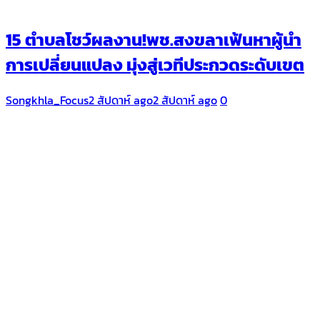
15 ตำบลโชว์ผลงาน!พช.สงขลาเฟ้นหาผู้นำ
การเปลี่ยนแปลง มุ่งสู่เวทีประกวดระดับเขต
Songkhla_Focus
2 สัปดาห์ ago
2 สัปดาห์ ago
0