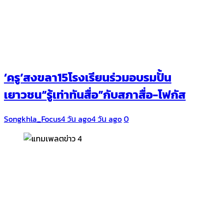
‘ครู’สงขลา15โรงเรียนร่วมอบรมปั้น
เยาวชน“รู้เท่าทันสื่อ”กับสภาสื่อ-โฟกัส
Songkhla_Focus
4 วัน ago
4 วัน ago
0