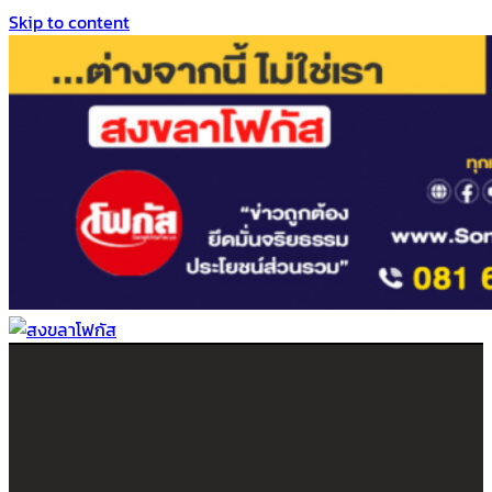
Skip to content
สงขลาโฟกัส
ติดตามข่าวสาร ภาคใต้ หาดใหญ่และสงขลา จากสำนักข่าวโฟกัส