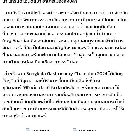
น่า แกรนด์แอนด์สปา อำเภอเมืองสงขลา
. นายจิรวัตร์ มณีโชติ รองผู้ว่าราชการจังหวัดสงขลา กล่าวว่า จังหวัด
สงขลา มีทรัพยากรธรรมชาติและมรดกทางวัฒนธรรมที่โดดเด่น โดย
เฉพาะอาหารทะเลสดใหม่จากทะเลสาบสามน้ำ และวัตถุดิบท้อง
ถิ่น เช่น ปลากะพงสามน้ำปลากระบอกไข่ และกุ้งแม่น้ำบ้านเกาะ
ใหญ่ ซึ่งสะท้อนถึงเอกลักษณ์และความอุดมสมบูรณ์ของพื้นที่ การ
จัดงานครั้งนี้จึงเป็นโอกาสสำคัญที่จะเผยแพร่วัฒนธรรมอาหารท้อง
ถิ่นของสงขลา พร้อมพัฒนาให้สงขลาก้าวสู่การเป็นจุดหมายปลาย
ทางด้านการท่องเที่ยวเชิงอาหารระดับโลก
. สำหรับงาน Songkhla Gastronomy Champion 2024 ได้เชิดชู
วัตถุดิบที่มีคุณค่าและได้รับการขึ้นทะเบียนสิ่งบ่งชี้ทาง
ภูมิศาสตร์ (GI) เช่น ปลาขี้ตัง ปลามิหลัง สาหร่ายทะเลเกาะยอ ไข่
ครอบ และมะม่วงเบาสงขลา รวมถึงผลิตผลทางการเกษตรอันเป็น
เอกลักษณ์ วัตถุดิบเหล่านี้ไม่เพียงสะท้อนถึงความอุดมสมบูรณ์ แต่
ยังเป็นมรดกทางวัฒนธรรมและวิถีชีวิตอันทรงคุณค่าที่สมควรได้รับ
การอนุรักษ์และเผยแพร่