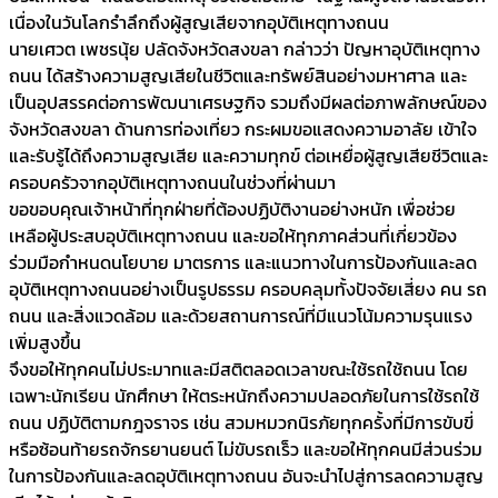
เนื่องในวันโลกรำลึกถึงผู้สูญเสียจากอุบัติเหตุทางถนน
นายเศวต เพชรนุ้ย ปลัดจังหวัดสงขลา กล่าวว่า ปัญหาอุบัติเหตุทาง
ถนน ได้สร้างความสูญเสียในชีวิตและทรัพย์สินอย่างมหาศาล และ
เป็นอุปสรรคต่อการพัฒนาเศรษฐกิจ รวมถึงมีผลต่อภาพลักษณ์ของ
จังหวัดสงขลา ด้านการท่องเที่ยว กระผมขอแสดงความอาลัย เข้าใจ
และรับรู้ได้ถึงความสูญเสีย และความทุกข์ ต่อเหยื่อผู้สูญเสียชีวิตและ
ครอบครัวจากอุบัติเหตุทางถนนในช่วงที่ผ่านมา
ขอขอบคุณเจ้าหน้าที่ทุกฝ่ายที่ต้องปฏิบัติงานอย่างหนัก เพื่อช่วย
เหลือผู้ประสบอุบัติเหตุทางถนน และขอให้ทุกภาคส่วนที่เกี่ยวข้อง
ร่วมมือกำหนดนโยบาย มาตรการ และแนวทางในการป้องกันและลด
อุบัติเหตุทางถนนอย่างเป็นรูปธรรม ครอบคลุมทั้งปัจจัยเสี่ยง คน รถ
ถนน และสิ่งแวดล้อม และด้วยสถานการณ์ที่มีแนวโน้มความรุนแรง
เพิ่มสูงขึ้น
จึงขอให้ทุกคนไม่ประมาทและมีสติตลอดเวลาขณะใช้รถใช้ถนน โดย
เฉพาะนักเรียน นักศึกษา ให้ตระหนักถึงความปลอดภัยในการใช้รถใช้
ถนน ปฏิบัติตามกฎจราจร เช่น สวมหมวกนิรภัยทุกครั้งที่มีการขับขี่
หรือซ้อนท้ายรถจักรยานยนต์ ไม่ขับรถเร็ว และขอให้ทุกคนมีส่วนร่วม
ในการป้องกันและลดอุบัติเหตุทางถนน อันจะนำไปสู่การลดความสูญ