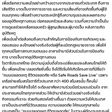
เพื่อเรียกความสนใจอย่างกว้างขวางจากประชาชนทั่วประเทศ ถึงการ
เสียชีวิต บาดเจ็บจากการจราจร และความเสี่ยงที่อาจเกิดขึ้นกับผู้ใช้
ถนนทุกคน เพื่อสร้างความตระหนักรู้ถึงความรุนแรงและผลกระทบ
ของอุบัติเหตุทางถนน ต่อครอบครัวและสังคม รวมทั้งความจำเป็นใน
การดูแลช่วยเหลือครอบครัว ผู้สูญเสียและผู้บาดเจ็บ หลังการเกิด
อุบัติเหตุ
เพื่อเน้นย้ำต่อสังคมถึงความสำคัญในการป้องกันการเกิดเหตุ และ
ตอบสนอง ลงโทษอย่างจริงจังต่อผู้ที่ละเมิดกฎหมายจราจร เพื่อให้
ทุกคนมีโอกาสทบทวนตนเอง อาสาเข้ามามีส่วนร่วมในการป้องกัน
การ บาดเจ็บจากอุบัติเหตุทางถนน
โรตารีประเทศไทย มีความมุ่งมั่นตั้งใจจะเปลี่ยนแปลงสังคมไทยให้ดี
ขึ้น เพื่อคนไทย ปลอดภัยยิ่งขึ้น จึงได้ริเริ่มให้เกิดโครงการที่มีชื่อว่า
“ถนนปลอดเหตุ ชีวิตปลอดภัย หรือ Safe Roads Save Live” เฉพาะ
เครือข่ายสโมสรโรตารีทั่วประเทศ กว่า 400 สโมสรนั้น ก็คงไม่
สามารถทำให้สำเร็จได้ จะต้องอาศัยความร่วมมือร่วมแรงร่วมใจ จาก
ประชาชนคนไทยทุกภาคส่วน ให้เข้ามามีส่วนร่วมอย่างจริงจังใน
กิจกรรมที่เราจะ ช่วยกันสรรค์สร้างขึ้นมา ด้วยความหวังให้ประเทศ
เราเป็นประเทศที่มีวัฒนธรรม ความปลอดภัย ให้ถนนทุกสายใน
ประเทศเป็น “ถนนปลอดเหตุ ชีวิตปลอดภัย” ในฐานะผู้จัดงานรณรงค์