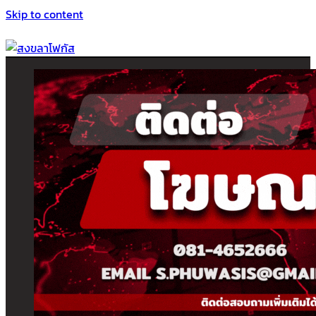
Skip to content
สงขลาโฟกัส
ติดตามข่าวสาร ภาคใต้ หาดใหญ่และสงขลา จากสำนักข่าวโฟกัส