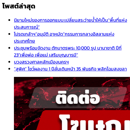
โพสต์ล่าสุด
นิยามใหม่ของการออกแบบ:เปลี่ยนสระว่ายน้ำให้เป็น“พื้นที่แห่ง
ประสบการณ์”
โปรดเกล้าฯ”อนุมัติ อาหมัด”กรรมการกลางอิสลามแห่ง
ประเทศไทย
ประชุมพร้อมจัดงาน ตักบาตรพระ 10,000 รูป นานาชาติ ปีที่
23″เพื่อพ่อ เพื่อแม่ เสริมบุญบารมี”
บวงสรวงศาลหลักเมืองนครฯ
“สุพิศ” โชว์ผลงาน 1 ปีลั่นเดินหน้า 35 พันธกิจ พลิกโฉมสงขลา