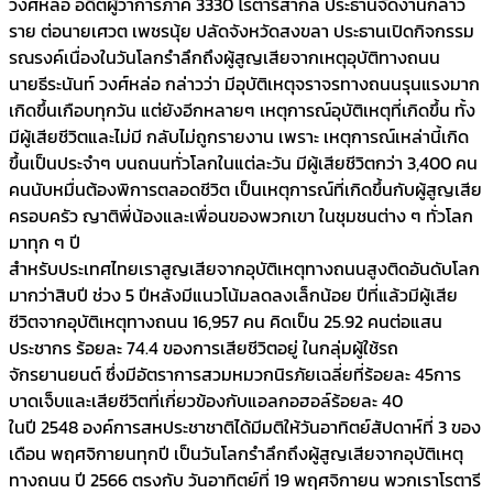
วงศ์หล่อ อดีตผู้ว่าการภาค 3330 โรตารี่สากล ประธานจัดงานกล่าว
ราย ต่อนายเศวต เพชรนุ้ย ปลัดจังหวัดสงขลา ประธานเปิดกิจกรรม
รณรงค์เนื่องในวันโลกรำลึกถึงผู้สูญเสียจากเหตุอุบัติทางถนน
นายธีระนันท์ วงศ์หล่อ กล่าวว่า มีอุบัติเหตุจราจรทางถนนรุนแรงมาก
เกิดขึ้นเกือบทุกวัน แต่ยังอีกหลายๆ เหตุการณ์อุบัติเหตุที่เกิดขึ้น ทั้ง
มีผู้เสียชีวิตและไม่มี กลับไม่ถูกรายงาน เพราะ เหตุการณ์เหล่านี้เกิด
ขึ้นเป็นประจำๆ บนถนนทั่วโลกในแต่ละวัน มีผู้เสียชีวิตกว่า 3,400 คน
คนนับหมื่นต้องพิการตลอดชีวิต เป็นเหตุการณ์ที่เกิดขึ้นกับผู้สูญเสีย
ครอบครัว ญาติพี่น้องและเพื่อนของพวกเขา ในชุมชนต่าง ๆ ทั่วโลก
มาทุก ๆ ปี
สำหรับประเทศไทยเราสูญเสียจากอุบัติเหตุทางถนนสูงติดอันดับโลก
มากว่าสิบปี ช่วง 5 ปีหลังมีแนวโน้มลดลงเล็กน้อย ปีที่แล้วมีผู้เสีย
ชีวิตจากอุบัติเหตุทางถนน 16,957 คน คิดเป็น 25.92 คนต่อแสน
ประชากร ร้อยละ 74.4 ของการเสียชีวิตอยู่ ในกลุ่มผู้ใช้รถ
จักรยานยนต์ ซึ่งมีอัตราการสวมหมวกนิรภัยเฉลี่ยที่ร้อยละ 45การ
บาดเจ็บและเสียชีวิตที่เกี่ยวข้องกับแอลกอฮอล์ร้อยละ 40
ในปี 2548 องค์การสหประชาชาติได้มีมติให้วันอาทิตย์สัปดาห์ที่ 3 ของ
เดือน พฤศจิกายนทุกปี เป็นวันโลกรำลึกถึงผู้สูญเสียจากอุบัติเหตุ
ทางถนน ปี 2566 ตรงกับ วันอาทิตย์ที่ 19 พฤศจิกายน พวกเราโรตารี