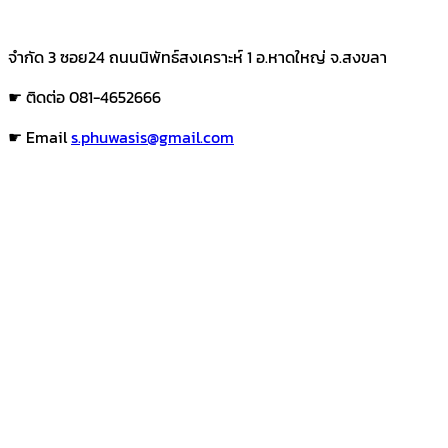
จำกัด 3 ซอย24 ถนนนิพัทธ์สงเคราะห์ 1 อ.หาดใหญ่ จ.สงขลา
☛ ติดต่อ 081-4652666
☛ Email
s.phuwasis@gmail.com