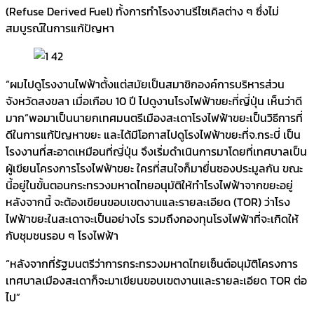
(Refuse Derived Fuel) ทั้งการทำโรงงานรีไซเคิลต่าง ๆ ซึ่งไม่
สมบูรณ์ในการแก้ปัญหา
“ผมไปดูโรงงานไฟฟ้าตั้งแต่สมัยเป็นสมาชิกองค์การบริหารส่วน
จังหวัดสงขลา เมื่อเกือบ 10 ปี ไปดูงานโรงไฟฟ้าขยะที่ญี่ปุ่น เห็นว่าดี
มาก”พอมาเป็นนายกเทศมนตรีเมืองสะเดาโรงไฟฟ้าขยะเป็นวิธีการที่
ดีในการแก้ปัญหาขยะ และได้มีโอกาสไปดูโรงไฟฟ้าขยะที่จ.กระบี่ เป็น
โรงงานที่สะอาดเหมือนที่ญี่ปุ่น จึงเริ่มดำเนินการมาโดยที่เทศบาลเป็น
ผู้เขียนโครงการโรงไฟฟ้าขยะ ใครที่สนใจก็มายื่นซองประมูลกัน ขณะ
นี้อยู่ในขั้นตอนกระทรวงมหาดไทยอนุมัติให้ทำโรงไฟฟ้าจากขยะอยู่
หลังจากนี้ จะต้องเขียนขอบเขตงานและรายละเอียด (TOR) ว่าโรง
ไฟฟ้าขยะในสะเดาจะเป็นอย่างไร รวมถึงกองทุนโรงไฟฟ้าที่จะเกิดให้
กับชุมชนรอบ ๆ โรงไฟฟ้า
“หลังจากที่รัฐมนตรีว่าการกระทรวงมหาดไทยเซ็นต์อนุมัติโครงการ
เทศบาลเมืองสะเดาก็จะมาเขียนขอบเขตงานและรายละเอียด TOR ต่อ
ไป”