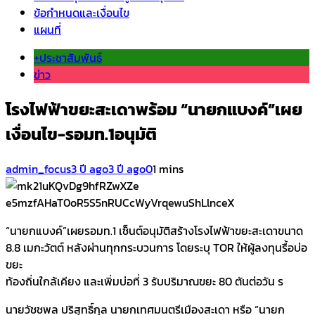
ข้อกำหนดและเงื่อนไข
แผนที่
+ประชาสัมพันธ์
ข่าว
โรงไฟฟ้าขยะสะเดาพร้อม “นายกแบงค์”เผย
เงื่อนไข-รอมท.1อนุมัติ
admin_focus
3 ปี ago
3 ปี ago
0
1 mins
“นายกแบงค์”เผยรอมท.1 เซ็นต์อนุมัติสร้างโรงไฟฟ้าขยะสะเดาขนาด
8.8 เมกะวัตต์ หลังผ่านทุกกระบวนการ โดยระบุ TOR ให้ผู้ลงทุนรื้อบ่อ
ขยะ
ท้องถิ่นใกล้เคียง และเพิ่มบ่อที่ 3 รับปริมาณขยะ 80 ตันต่อวัน ร
นายวัชชพล ปริสุทธิ์กุล นายกเทศมนตรีเมืองสะเดา หรือ “นายก