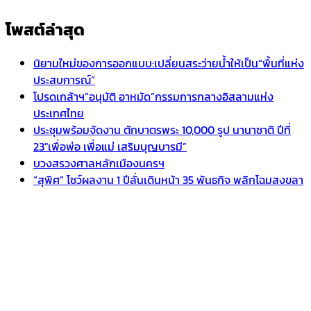
โพสต์ล่าสุด
นิยามใหม่ของการออกแบบ:เปลี่ยนสระว่ายน้ำให้เป็น“พื้นที่แห่ง
ประสบการณ์”
โปรดเกล้าฯ”อนุมัติ อาหมัด”กรรมการกลางอิสลามแห่ง
ประเทศไทย
ประชุมพร้อมจัดงาน ตักบาตรพระ 10,000 รูป นานาชาติ ปีที่
23″เพื่อพ่อ เพื่อแม่ เสริมบุญบารมี”
บวงสรวงศาลหลักเมืองนครฯ
“สุพิศ” โชว์ผลงาน 1 ปีลั่นเดินหน้า 35 พันธกิจ พลิกโฉมสงขลา