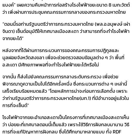
แบงค์” เผยความคืบหน้าการก่อสร้างโรงไฟฟ้าขยะขนาด 8 เมกะวัตต์
ว่า เพิ่งผ่านการประชุมคณะกรรมการกลางของกระทรวงมหาดไทย
“ตอนนี้รอท่านรัฐมนตรีว่าการกระทรวงมหาดไทย (พล.อ.อนุพงษ์ เผ่า
จินดา) เซ็นต์อนุมัตืให้เทศบาลเมืองสะเดา ว่าสามารถที่จะทำโรงไฟฟ้า
จากขยะได้”
หลังจากที่ได้ผ่านการกระบวนการของคณะกรรมการปฏิกูลและ
มูลฝอยจังหวัดสงขลา เพื่อจะช่วยตรวจสอบข้อมูลต่าง ๆ ว่า พื้นที่
อ.สะเดา มีศักยภาพพอที่จะทำโรงไฟฟ้าขยะได้หรือไม่
จากนั้น ก็ส่งไปยังคณะกรรมการกลางระดับกระทรวง เพื่อช่วย
พิจารณาดูความเป็นไปได้อีกครั้งหนึ่ง ซึ่งกระบวนการต่าง ๆ เหล่านี้
เสร็จเรียบร้อยหมดแล้ว “โดยหลักการน่าจะก่อนการเลือกตั้ง เพราะ
ว่าท่านรัฐมนตรีว่าการกระทรวงมหาดไทย(มท.1) ที่มีอำนาจอยู่แล้วใน
การที่จะเซ็นต์”
โรงไฟฟ้าจากขยะอำเภอสะเดาเป็นโครงการที่เทศบาลเมืองสะเดาเห็น
ว่า บ่อขยะที่เทศบาลตอนนี้เต็มแล้ว เพราะใช้วิธีการฝังกลบมานาน วิธี
การที่จะแก้ปัญหาการฝังกลบ ซึ่งได้ศึกษามาหลายแบบ ทั้ง RDF