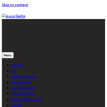
Skip to content
สงขลาโฟกัส
ติดตามข่าวสาร ภาคใต้ หาดใหญ่และสงขลา จากสำนักข่าวโฟกัส
Menu
หน้าแรก
ข่าว
Inside Campus
ท้องถิ่นโฟกัส
กิน-เที่ยว-ที่พัก
ยานยนต์โฟกัส
โฟกัส พร็อพเพอร์ตี้
สมาชิก