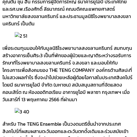
คุณตัน ชุน ฮิน กรรมการผู้จัดการใหญ่ ธนาคารยูโอบี ประเทศไทย
และรศ.นพ.เรืองศักดิ์ ลีธนาภรณ์ คณบดีคณะแพทยศาสตร์
มหาวิทยาลัยสงขลานครินทร์ และประธานมูลนิธิโรงพยาบาลสงขลา
นครินทร์ เป็นต้น
เพื่อระดมทุนมอบให้กับมูลนิธิโรงพยาบาลสงขลานครินทร์ สมทบทุน
สร้างอาคารเย็นศิระ3 เป็นที่พักของผู้ป่วยและญาติระหว่างรอรับการ
รักษาที่โรงพยาบาลสงขลานครินทร์ จ.สงขลา และมอบให้กับ
โครงการเพื่อสังคมของ THE TENG COMPANY องค์กรด้านศิลปะที่
ไม่แสวงผลกำไร ซึ่งจะนำไปช่วยเหลือผู้ด้อยโอกาสในประเทศสิงคโปร์
โดยมี ธนาคารยูโอบี จำกัด (มหาชน) สนับสนุนสถานที่จัดแสดง
คอนเสิร์ต ณ ห้องออดิทอเรียม อาคารยูโอบี พลาซา กรุงเทพฯ เมื่อ
วันเสาร์ที่ 13 พฤษภาคม 2566 ที่ผ่านมา
สำหรับ The TENG Ensemble เป็นวงดนตรีชั้นนำจากประเทศ
สิงคโปร์ที่ผสมผสานตะวันออกและตะวันตกดั้งเดิมและร่วมสมัยเข้า