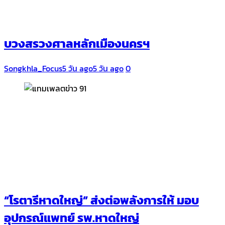
บวงสรวงศาลหลักเมืองนครฯ
Songkhla_Focus
5 วัน ago
5 วัน ago
0
“โรตารีหาดใหญ่” ส่งต่อพลังการให้ มอบ
อุปกรณ์แพทย์ รพ.หาดใหญ่