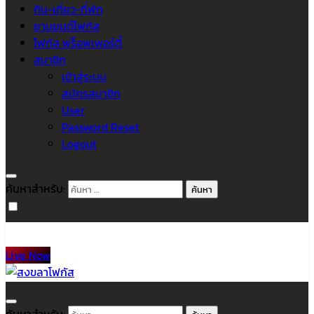
กิน-เที่ยว-ที่พัก
ยานยนต์โฟกัส
โฟกัส พร็อพเพอร์ตี้
สมาชิก
เข้าสู่ระบบ
สมัครสมาชิก
User
Password Reset
Logout
ค้นหาสำหรับ:
Live Now
สงขลาโฟกัส
ติดตามข่าวสาร ภาคใต้ หาดใหญ่และสงขลา จากสำนักข่าวโฟกัส