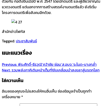
ด้วยกัน ก่อตั้งขึ้นเมื่อปี พ.ศ. 2547 โดยนักดนตรี และผู้เชี่ยวชาญใน
แวดวงดนตรี แต่นอกจากการสร้างสรรค์งานดนตรีแล้ว ยังริเริ่ม
โครงการดนตรีเพื่อสังคมอีกด้วย.
สำนักข่าวโฟกัส
Tagged:
ประชาสัมพันธ์
แนะแนวเรื่อง
Previous:
พีระศักดิ์-ธีรวุฒิ’คว้าชัย ซ่อม’ส.อบจ.’ระโนด-บางกล่ำ
Next:
รวมพลังภาคีเดินหน้า​เต็มที่!ขับเคลื่อน​นำสงขลาสู่มรดกโลก
ใส่ความเห็น
อีเมลของคุณจะไม่แสดงให้คนอื่นเห็น
ช่องข้อมูลจำเป็นถูกทำ
เครื่องหมาย
*