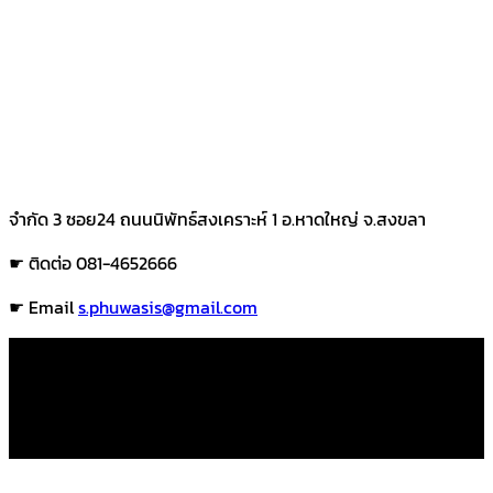
จำกัด 3 ซอย24 ถนนนิพัทธ์สงเคราะห์ 1 อ.หาดใหญ่ จ.สงขลา
☛ ติดต่อ 081-4652666
☛ Email
s.phuwasis@gmail.com