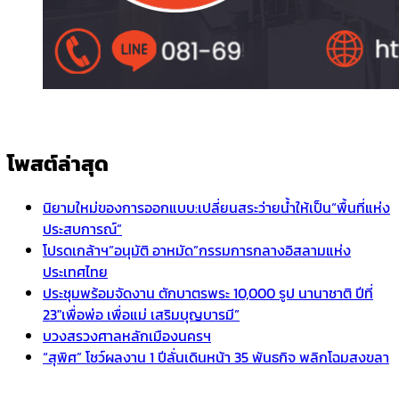
โพสต์ล่าสุด
นิยามใหม่ของการออกแบบ:เปลี่ยนสระว่ายน้ำให้เป็น“พื้นที่แห่ง
ประสบการณ์”
โปรดเกล้าฯ”อนุมัติ อาหมัด”กรรมการกลางอิสลามแห่ง
ประเทศไทย
ประชุมพร้อมจัดงาน ตักบาตรพระ 10,000 รูป นานาชาติ ปีที่
23″เพื่อพ่อ เพื่อแม่ เสริมบุญบารมี”
บวงสรวงศาลหลักเมืองนครฯ
“สุพิศ” โชว์ผลงาน 1 ปีลั่นเดินหน้า 35 พันธกิจ พลิกโฉมสงขลา