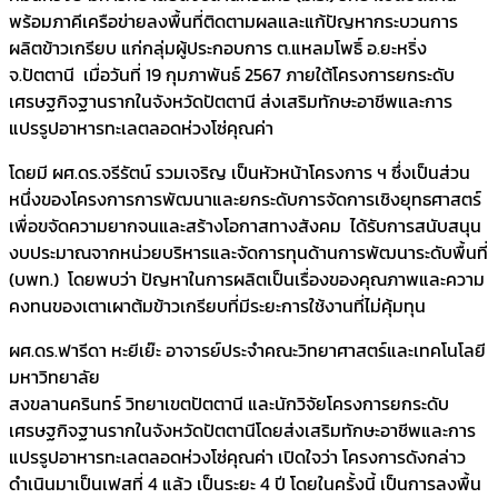
พร้อมภาคีเครือข่ายลงพื้นที่ติดตามผลและแก้ปัญหากระบวนการ
ผลิตข้าวเกรียบ แก่กลุ่มผู้ประกอบการ ต.แหลมโพธิ์ อ.ยะหริ่ง
จ.ปัตตานี เมื่อวันที่ 19 กุมภาพันธ์ 2567 ภายใต้โครงการยกระดับ
เศรษฐกิจฐานรากในจังหวัดปัตตานี ส่งเสริมทักษะอาชีพและการ
แปรรูปอาหารทะเลตลอดห่วงโซ่คุณค่า
โดยมี ผศ.ดร.จรีรัตน์ รวมเจริญ เป็นหัวหน้าโครงการ ฯ ซึ่งเป็นส่วน
หนึ่งของโครงการการพัฒนาและยกระดับการจัดการเชิงยุทธศาสตร์
เพื่อขจัดความยากจนและสร้างโอกาสทางสังคม ได้รับการสนับสนุน
งบประมาณจากหน่วยบริหารและจัดการทุนด้านการพัฒนาระดับพื้นที่
(บพท.) โดยพบว่า ปัญหาในการผลิตเป็นเรื่องของคุณภาพและความ
คงทนของเตาเผาต้มข้าวเกรียบที่มีระยะการใช้งานที่ไม่คุ้มทุน
ผศ.ดร.ฟารีดา หะยีเย๊ะ อาจารย์ประจำคณะวิทยาศาสตร์และเทคโนโลยี
มหาวิทยาลัย
สงขลานครินทร์ วิทยาเขตปัตตานี และนักวิจัยโครงการยกระดับ
เศรษฐกิจฐานรากในจังหวัดปัตตานีโดยส่งเสริมทักษะอาชีพและการ
แปรรูปอาหารทะเลตลอดห่วงโซ่คุณค่า เปิดใจว่า โครงการดังกล่าว
ดำเนินมาเป็นเฟสที่ 4 แล้ว เป็นระยะ 4 ปี โดยในครั้งนี้ เป็นการลงพื้น