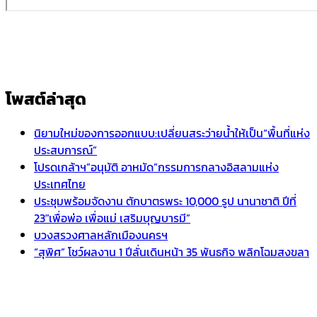
โพสต์ล่าสุด
นิยามใหม่ของการออกแบบ:เปลี่ยนสระว่ายน้ำให้เป็น“พื้นที่แห่ง
ประสบการณ์”
โปรดเกล้าฯ”อนุมัติ อาหมัด”กรรมการกลางอิสลามแห่ง
ประเทศไทย
ประชุมพร้อมจัดงาน ตักบาตรพระ 10,000 รูป นานาชาติ ปีที่
23″เพื่อพ่อ เพื่อแม่ เสริมบุญบารมี”
บวงสรวงศาลหลักเมืองนครฯ
“สุพิศ” โชว์ผลงาน 1 ปีลั่นเดินหน้า 35 พันธกิจ พลิกโฉมสงขลา