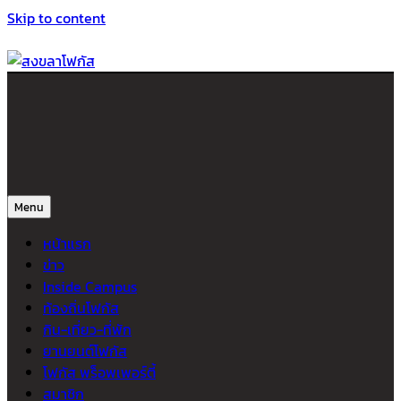
Skip to content
สงขลาโฟกัส
ติดตามข่าวสาร ภาคใต้ หาดใหญ่และสงขลา จากสำนักข่าวโฟกัส
Menu
หน้าแรก
ข่าว
Inside Campus
ท้องถิ่นโฟกัส
กิน-เที่ยว-ที่พัก
ยานยนต์โฟกัส
โฟกัส พร็อพเพอร์ตี้
สมาชิก