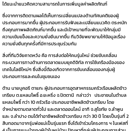
ได้แนะนำแนวคิดความสามารถในการเพิ่มมูลค่าผลิตภัณฑ์
ซึ่งจากการติดตามผลได้เห็นการเปลี่ยนแปลงด้านทัศนคติของผู้
ประกอบการมากขึ้น ผู้ประกอบการรับฟังและเปลี่ยนแนวคิด ตระหนัก
ถึงคุณภาพผลิตภัณฑ์มากขึ้น และมีเป้าหมายที่จะพัฒนาให้กลุ่มมี
ความเข้มแข็งและความยั่งยืนมากขึ้น ทีมวิจัยพยายามให้ข้อมูลเรื่อง
ความยั่งยืนทุกครั้งที่มีการประชุมร่วมกัน
สิ่งที่ทีมวิจัยคาดหวัง คือ การส่งต่อให้คนรุ่นใหม่ ช่วยขับเคลื่อน
กระบวนการทางด้านการตลาดแบบยุคดิจิทัล การใช้เครืองมืองของ
เทคโนโลยีใหม่ๆ ซึ่งสิ่งนี้ต้องเกิดจากการขับเคลื่อนของกลุ่มผู้
ประกอบการและคนในชุมชนเอง
ด้าน นายบูคอรี ตาแกะ ผู้ประกอบการอุตสาหกรรมครัวเรือนผลิตข้าว
เกรียบ ต.แหลมโพธิ์ อ.ยะหริ่ง จ.ปัตตานี กล่าวว่า ประชาชนในตำบล
แหลมโพธิ์ กว่า 10 ครัวเรือ ประกอบอาชีพผลิตข้าวเกรียบ โดย
จำหน่ายตามตลาดทั่วไป และตลาดออนไลน์ อาทิ จ.สุโขทัย จ.ลำพูน
และ จ.ลำปาง ตนได้ทำอาชีพผลิตข้าวเกรียบ กว่า 30 ปี โดยเป็นรุ่นที่ 2
สืบทอดมาจากรุ่นพ่อแม่เป็นรุ่นแรก ซึ่งได้เข้าร่วมโครงการ ฯ ในเฟสที่
4 เป็นการแนะนำของผู้นำในหมู่บ้าน ปัญหาที่กลุ่มผู้ประกอบการส่วน