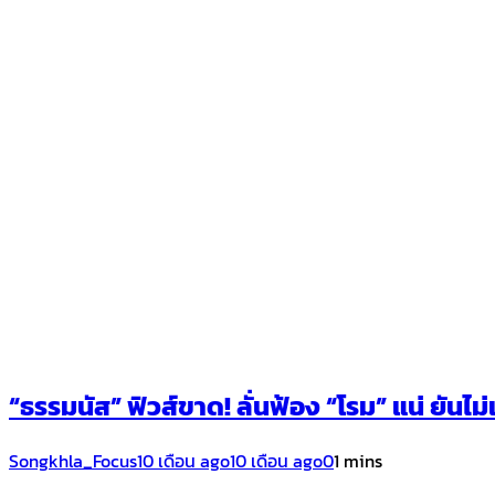
“ธรรมนัส” ฟิวส์ขาด! ลั่นฟ้อง “โรม” แน่ ยันไม
Songkhla_Focus
10 เดือน ago
10 เดือน ago
0
1 mins