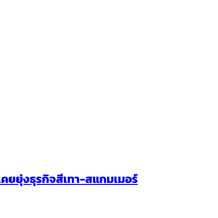
่เคยยุ่งธุรกิจสีเทา-สแกมเมอร์