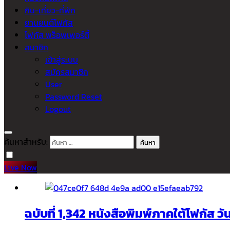
กิน-เที่ยว-ที่พัก
ยานยนต์โฟกัส
โฟกัส พร็อพเพอร์ตี้
สมาชิก
เข้าสู่ระบบ
สมัครสมาชิก
User
Password Reset
Logout
ค้นหาสำหรับ:
Live Now
ฉบับที่ 1,342 หนังสือพิมพ์ภาคใต้โฟกัส ว