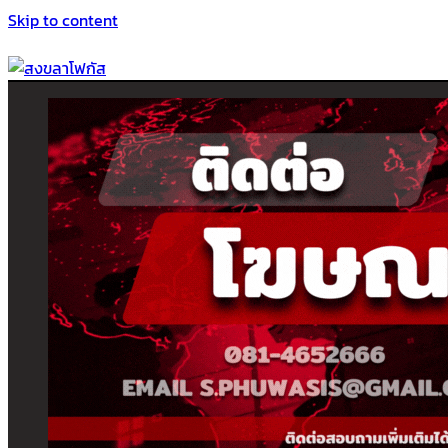
Skip to content
สงขลาโฟกัส
ติดตามข่าวสาร ภาคใต้ หาดใหญ่และสงขลา จากสำนักข่าวโฟกัส