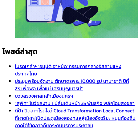
โพสต์ล่าสุด
โปรดเกล้าฯ”อนุมัติ อาหมัด”กรรมการกลางอิสลามแห่ง
ประเทศไทย
ประชุมพร้อมจัดงาน ตักบาตรพระ 10,000 รูป นานาชาติ ปีที่
23″เพื่อพ่อ เพื่อแม่ เสริมบุญบารมี”
บวงสรวงศาลหลักเมืองนครฯ
“สุพิศ” โชว์ผลงาน 1 ปีลั่นเดินหน้า 35 พันธกิจ พลิกโฉมสงขลา
ดีป้า ปิดฉากโรดโชว์ Cloud Transformation Local Connect
ที่หาดใหญ่เปิดประตูเมืองสองทะเลสู่เมืองอัจฉริยะ หนุนท้องถิ่น
ภาคใต้ใช้คลาวด์ยกระดับบริการประชาชน