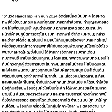
“งานวิ่ง HaadThip Fan Run 2024 จัดต่อเนื่องเป็นปีที่ 4 โดยหาด
ทิพย์ตั้งใจชวนคุณและคนที่คุณรักมาออกกำลังกาย ทำบุญส่งต่อสิ่ง
ดีๆ ให้เพื่อนมนุษย์” คุณดำรงรักษ อภิบาลสวัสดิ์ รองประธานเจ้า
หน้าที่ฝ่ายปฏิบัติการอาวุโส บริษัท หาดทิพย์ จำกัด (มหาชน) กล่าว
และว่ารายได้ทั้งหมดในปีนี้ จะมอบให้กับมูลนิธิโรงพยาบาลหาดใหญ่
เพื่อซื้ออุปกรณ์ทางการแพทย์ให้กับกองทุนพัฒนาศูนย์โรคหัวใจโรง
พยาบาลหาดใหญ่ซึ่งในปีนี้ ได้ย้ายการจัดกิจกรรมจากเดือน
กุมภาพันธ์ มาเป็นเดือนมิถุนายน โดยเสริมทัพความพิเศษที่จะมอบให้
กับนักวิ่งทุกคู่ ด้วยการเปิดเส้นทางมินิเทรลในป่าสน ให้เป็นดินแดน
แห่งโลกแฟนตาซี นักวิ่งทุกคนจะได้สัมผัสความสนุก มันส์ ตื่นเต้น
พร้อมกับเพิ่มจุดถ่ายภาพให้มากขึ้น และเสื้อวิ่งจะมีลวดลายสะท้อน
แสงแบลคไลท์ในยามค่ำคืนนักวิ่งทุกคนที่เข้าเส้นชัย จะได้รับกำไลข้อ
มือคู่กับสร้อยพร้อมจี้รูปหัวใจเป็นที่ระลึก ได้ฟังดนตรีชิลล์ๆ ริมหาด
ยามเย็น ลุ้นรับของรางวัลพิเศษ และอาหารบริการนักวิ่งที่หาดทิพย์
ตั้งใจคัดสรรของหรอยที่โดดเด่นของภาคใต้ จำนวน 30 บู้ท มาให้ทุก
คนได้ชิม พร้อมกับเครื่องดื่มในกลุ่มโคคา-โคลา ฟรี ตลอดงาน “มา
วิ่งๆ ด้วยกันเยอะๆ นะครับ ให้หาดสมิหลา เป็นสีชมพูอีกครั้ง