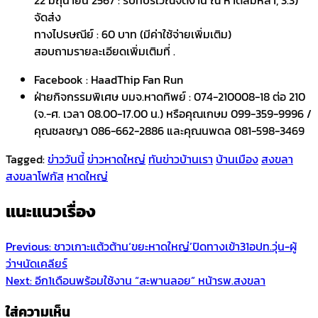
จัดส่ง
ทางไปรษณีย์ : 60 บาท (มีค่าใช้จ่ายเพิ่มเติม)
สอบถามรายละเอียดเพิ่มเติมที่ .
Facebook : HaadThip Fan Run
ฝ่ายกิจกรรมพิเศษ บมจ.หาดทิพย์ : 074-210008-18 ต่อ 210
(จ.-ศ. เวลา 08.00-17.00 น.) หรือคุณเกษม 099-359-9996 /
คุณชลชญา 086-662-2886 และคุณนพดล 081-598-3469
Tagged:
ข่าววันนี้
ข่าวหาดใหญ่
ทันข่าวบ้านเรา
บ้านเมือง
สงขลา
สงขลาโฟกัส
หาดใหญ่
แนะแนวเรื่อง
Previous:
ชาวเกาะแต้วต้าน‘ขยะหาดใหญ่’ปิดทางเข้า31อปท.วุ่น-ผู้
ว่าฯนัดเคลียร์
Next:
อีก1เดือนพร้อมใช้งาน “สะพานลอย” หน้ารพ.สงขลา
ใส่ความเห็น