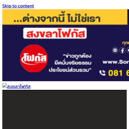
Skip to content
สงขลาโฟกัส
ติดตามข่าวสาร ภาคใต้ หาดใหญ่และสงขลา จากสำนักข่าวโฟกัส