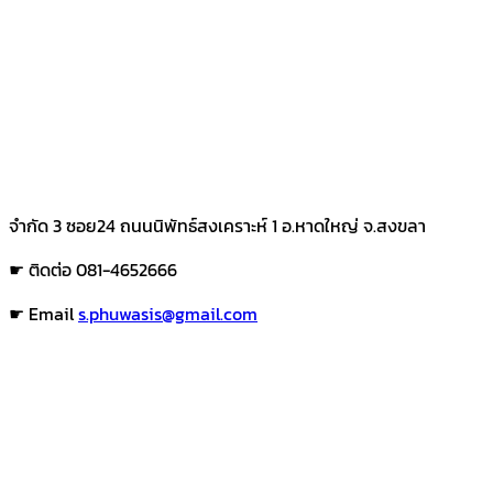
จำกัด 3 ซอย24 ถนนนิพัทธ์สงเคราะห์ 1 อ.หาดใหญ่ จ.สงขลา
☛ ติดต่อ 081-4652666
☛ Email
s.phuwasis@gmail.com