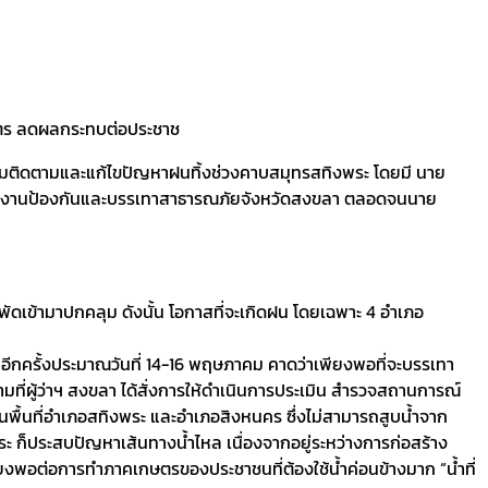
รเกษตร ลดผลกระทบต่อประชาช
ชุมติดตามและแก้ไขปัญหาฝนทิ้งช่วงคาบสมุทรสทิงพระ โดยมี นาย
สำนักงานป้องกันและบรรเทาสาธารณภัยจังหวัดสงขลา ตลอดจนนาย
ัดเข้ามาปกคลุม ดังนั้น​ โอกาสที่จะเกิดฝน โดยเฉพาะ 4 อำเภอ
กอีกครั้งประมาณวันที่ 14-16 พฤษภาคม คาดว่าเพียงพอที่จะบรรเทา
มที่ผู้ว่าฯ สงขลา ได้สั่งการให้ดำเนินการประเมิน สำรวจสถานการณ์
้นที่อำเภอสทิงพระ และอำเภอสิงหนคร ซึ่งไม่สามารถสูบน้ำจาก
ระ ก็ประสบปัญหาเส้นทางน้ำไหล เนื่องจากอยู่ระหว่างการก่อสร้าง
ียงพอต่อการทำภาคเกษตรของประชาชนที่ต้องใช้น้ำค่อนข้างมาก “น้ำที่