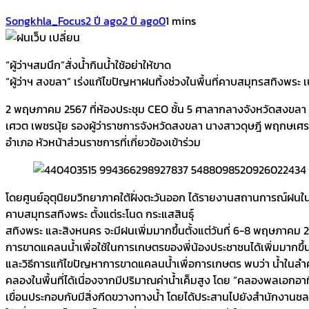
Songkhla_Focus
2 ปี ago
2 ปี ago
0
1 mins
“ผู้ว่าฯสมนึก”​สั่งน้ำกินน้ำใช้อย่าให้ขาด
“ผู้ว่าฯ สงขลา”​ เร่งแก้ไขปัญหาฝนทิ้งช่วงในพื้นที่คาบสมุทรสทิงพร
2 พฤษภาคม 2567​ ที่ห้องประชุม CEO ชั้น 5 ศาลากลางจังหวัดสงขล
เศวต เพชรนุ้ย รองผู้ว่าราชการจังหวัดสงขลา นางสาวดุษฎี พฤกษเ
อำเภอ หัวหน้าส่วนราชการที่เกี่ยวข้องเข้าร่วม
โดยศูนย์อุตุนิยมวิทยาภาคใต้ฝั่งตะวันออก ได้รายงานสถานการณ์ฝนในพื
คาบสมุทรสทิงพระ ตั้งแต่ระโนด กระแสสินธุ์
สทิงพระ และสิงหนคร จะมีฝนเพิ่มมากขึ้นตั้งแต่วันที่ 6-8 พฤษภาคม
การขาดแคลนน้ำเพื่อใช้ในการเกษตรของพี่น้องประชาชนได้เพิ่มมากขึ้น 
และวิธีการแก้ไขปัญหาการขาดแคลนน้ำเพื่อการเกษตร พบว่า น้ำในล
คลองในพื้นที่ได้เนื่องจากมีปริมาณค่าน้ำเค็มสูง โดย “คลองพลเอกอา
เขื่อนประกอบกับมีสิ่งกีดขวางทางน้ำ โดยได้ประสานไปยังสำนักงานชลป