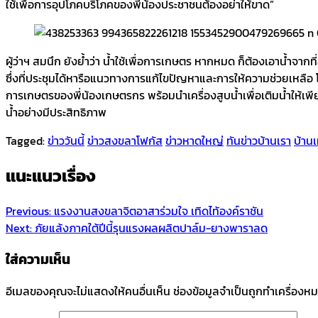
ใช้เพื่อการอุปโภคบริโภคของพี่น้องประชาชนต้องอย่าให้ขาด”
ผู้ว่าฯ สมนึก ยังย้ำว่า น้ำใช้เพื่อการเกษตร หากหมด ก็ต้องเอาน้ำจากท
ซึ่งที่ประชุมได้หารือแนวทางการแก้ไขปัญหาและการให้ความช่วยเหลือ โ
การเกษตรของพี่น้องเกษตรกร พร้อมนำเครื่องสูบน้ำเพื่อเติมน้ำให้เพ
น้ำอย่างมีประสิทธิภาพ
Tagged:
ข่าววันนี้
ข่าวสงขลาโฟกัส
ข่าวหาดใหญ่
ทันข่าวบ้านเรา
บ้านเ
แนะแนวเรื่อง
Previous:
แรงงานสงขลาจิตอาสาร่วมใจ เทิดไท้องค์ราชัน
Next:
ภัยแล้งภาคใต้ปีนี้รุนแรงผลผลิตปาล์ม-ยางพาราลด
ใส่ความเห็น
อีเมลของคุณจะไม่แสดงให้คนอื่นเห็น
ช่องข้อมูลจำเป็นถูกทำเครื่องห