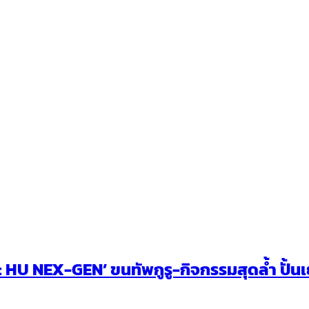
U NEX-GEN’ ขนทัพกูรู-กิจกรรมสุดล้ำ ปั้นเยา