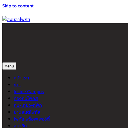
Skip to content
สงขลาโฟกัส
ติดตามข่าวสาร ภาคใต้ หาดใหญ่และสงขลา จากสำนักข่าวโฟกัส
Menu
หน้าแรก
ข่าว
Inside Campus
ท้องถิ่นโฟกัส
กิน-เที่ยว-ที่พัก
ยานยนต์โฟกัส
โฟกัส พร็อพเพอร์ตี้
สมาชิก