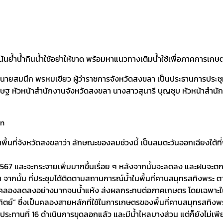
ะ เน้นย้ำน้ำกินน้ำใช้อย่าให้ขาด พร้อมหาแนวทางเติมน้ำใช้เพื่อภาคกา
า นายสมนึก พรหมเขียว ผู้ว่าราชการจังหวัดสงขลา เป็นประธานการประ
ศรษฐ หัวหน้าสำนักงานจังหวัดสงขลา นางสาวสุนารี บุญชุบ หัวหน้า
้นที่จังหวัดสงขลาว่า ลักษณะของลมช่วงนี้ เป็นลมตะวันออกเฉียงใต้ที่พ
 2567 และจะกระจายเพิ่มมากขึ้นเรื่อย ๆ หลังจากนั้นจะลดลง และฝนจะต
จากนั้น ที่ประชุมได้ติดตามสถานการณ์น้ำในพื้นที่คาบสมุทรสทิงพระ ตา
ำคลองลดลงอย่างมากจนน้ำแห้ง ส่งผลกระทบต่อภาคเกษตร โดยเฉพาะในพื
ทิตย์” ซึ่งเป็นคลองสายหลักที่ใช้ในการเกษตรของพื้นที่คาบสมุทรสทิงพ
ระทานที่ 16 ดำเนินการขุดลอกแล้ว และมีน้ำไหลบางส่วน แต่ก็ยังไม่เพ