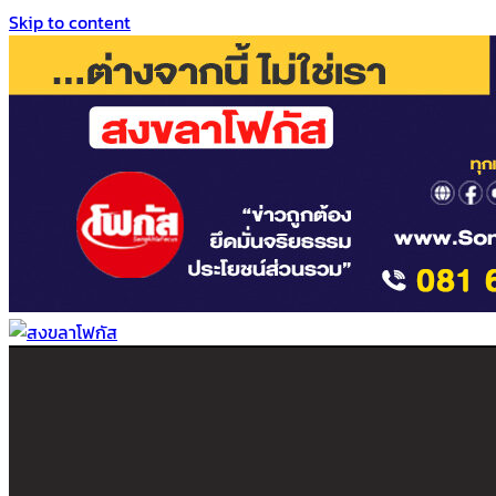
Skip to content
สงขลาโฟกัส
ติดตามข่าวสาร ภาคใต้ หาดใหญ่และสงขลา จากสำนักข่าวโฟกัส