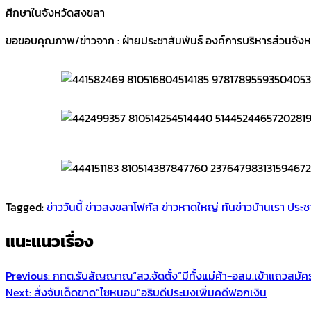
ศึกษาในจังหวัดสงขลา
ขอขอบคุณภาพ/ข่าวจาก : ฝ่ายประชาสัมพันธ์ องค์การบริหารส่วนจัง
Tagged:
ข่าววันนี้
ข่าวสงขลาโฟกัส
ข่าวหาดใหญ่
ทันข่าวบ้านเรา
ประช
แนะแนวเรื่อง
Previous:
กกต.รับสัญญาณ“สว.จัดตั้ง”มีทั้งแม่ค้า-อสม.เข้าแถวสมัค
Next:
สั่งจับเด็ดขาด“ไซหนอน”อธิบดีประมงเพิ่มคดีฟอกเงิน