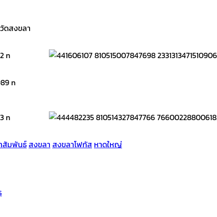
หวัดสงขลา
าสัมพันธ์
สงขลา
สงขลาโฟกัส
หาดใหญ่
ร