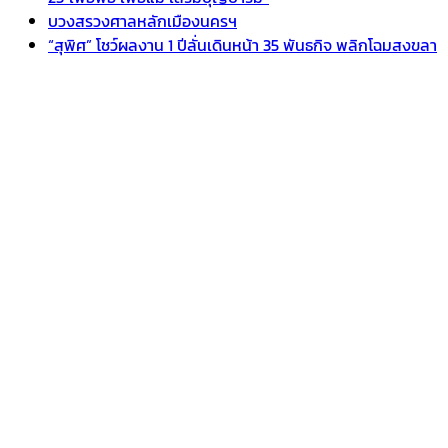
บวงสรวงศาลหลักเมืองนครฯ
“สุพิศ” โชว์ผลงาน 1 ปีลั่นเดินหน้า 35 พันธกิจ พลิกโฉมสงขลา