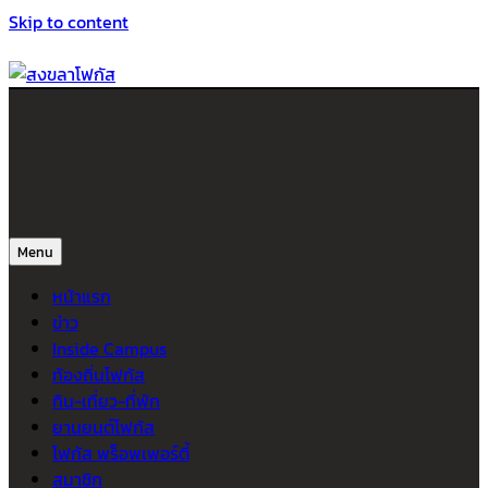
Skip to content
สงขลาโฟกัส
ติดตามข่าวสาร ภาคใต้ หาดใหญ่และสงขลา จากสำนักข่าวโฟกัส
Menu
หน้าแรก
ข่าว
Inside Campus
ท้องถิ่นโฟกัส
กิน-เที่ยว-ที่พัก
ยานยนต์โฟกัส
โฟกัส พร็อพเพอร์ตี้
สมาชิก