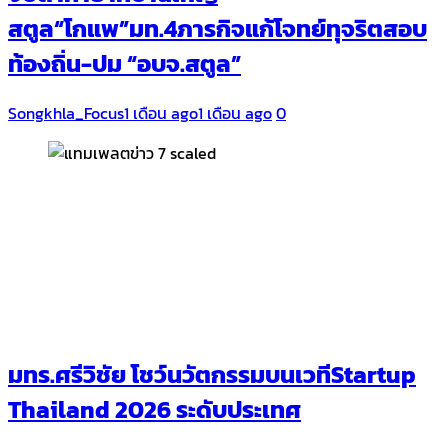
สตูล“โกแพ”มท.4ภารกิจแก้โจทย์ทุจริตสอบ
ท้องถิ่น-ปม “อบจ.สตูล”
Songkhla_Focus
1 เดือน ago
1 เดือน ago
0
มทร.ศรีวิชัย โชว์นวัตกรรมบนเวทีStartup
Thailand 2026 ระดับประเทศ