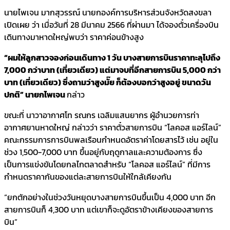
นายไพเจน มากสุวรรณ์ นายกองค์การบริหารส่วนจังหวัดสงขลา
เปิดเผย ว่า เมื่อวันที่ 28 มีนาคม 2566 ที่ผ่านมา ได้จองตั๋วเครื่องบิน
เดินทางมาหาดใหญ่พบว่า ราคาค่อนข้างสูง
“ผมให้ลูกสาวจองก่อนเดินทาง 1 วัน บางสายการบินราคาทะลุไปถึง
7,000 กว่าบาท (เที่ยวเดียว) แต่มาจบที่อีกสายการบิน 5,000 กว่า
บาท (เที่ยวเดียว) ซึ่งถามว่าสูงมั๊ย ก็ต้องบอกว่าสูงอยู่ ขนาดวัน
ปกติ” นายกไพเจน
กล่าว
ขณะที่ นาวาอากาศโท รณกร เฉลิมแสนยากร ผู้อำนวยการท่า
อากาศยานหาดใหญ่ กล่าวว่า ราคาตั๋วสายการบิน “โลคอส แอร์ไลน์”
คณะกรรมการการบินพลเรือนกำหนดอัตราค่าโดยสารไว้ เช่น อยู่ใน
ช่วง 1,500-7,000 บาท ขึ้นอยู่กับฤดูกาลและความต้องการ ซึ่ง
เป็นการแข่งขันโดยกลไกตลาดสำหรับ “โลคอส แอร์ไลน์” ที่มีการ
กำหนดราคากันของแต่ละสายการบินให้ใกล้เคียงกัน
“ยกตักอย่างในช่วงวันหยุดบางสายการบินขึ้นเป็น 4,000 บาท อีก
สายการบินก็ 4,300 บาท แต่เขาก็จะดูอัตราข้างเคียงของสายการ
บิน”