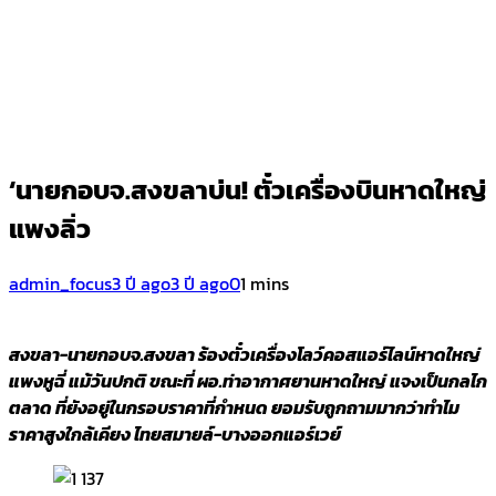
‘นายกอบจ.สงขลาบ่น! ตั๋วเครื่องบินหาดใหญ่
แพงลิ่ว
admin_focus
3 ปี ago
3 ปี ago
0
1 mins
สงขลา-นายกอบจ.สงขลา ร้องตั๋วเครื่องโลว์คอสแอร์ไลน์หาดใหญ่
แพงหูฉี่ แม้วันปกติ ขณะที่ ผอ.ท่าอากาศยานหาดใหญ่ แจงเป็นกลไก
ตลาด ที่ยังอยู่ในกรอบราคาที่กำหนด ยอมรับถูกถามมากว่าทำไม
ราคาสูงใกล้เคียง ไทยสมายล์-บางออกแอร์เวย์