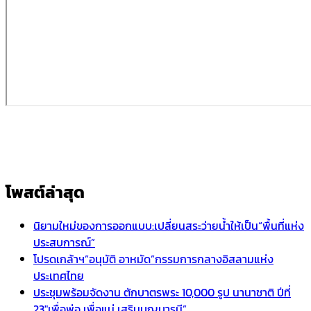
โพสต์ล่าสุด
นิยามใหม่ของการออกแบบ:เปลี่ยนสระว่ายน้ำให้เป็น“พื้นที่แห่ง
ประสบการณ์”
โปรดเกล้าฯ”อนุมัติ อาหมัด”กรรมการกลางอิสลามแห่ง
ประเทศไทย
ประชุมพร้อมจัดงาน ตักบาตรพระ 10,000 รูป นานาชาติ ปีที่
23″เพื่อพ่อ เพื่อแม่ เสริมบุญบารมี”