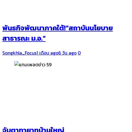
พันธกิจพัฒนาภาคใต้!“สถาบันนโยบาย
สาธารณะ ม.อ.”
Songkhla_Focus
1 เดือน ago
6 วัน ago
0
จับตาทายาทบ้านใหญ่