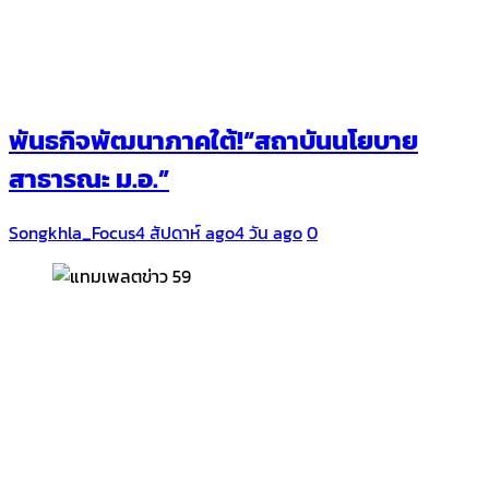
พันธกิจพัฒนาภาคใต้!“สถาบันนโยบาย
สาธารณะ ม.อ.”
Songkhla_Focus
4 สัปดาห์ ago
4 วัน ago
0