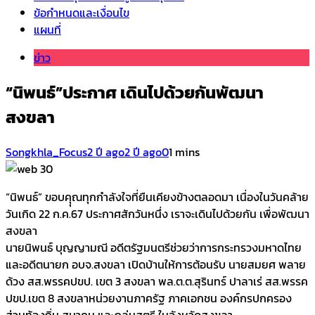
ข้อกำหนดและเงื่อนไข
แผนที่
ข่าว
“นิพนธ์”ประกาศ เดินไปด้วยกันพัฒนา
สงขลา
Songkhla_Focus
2 ปี ago
2 ปี ago
0
1 mins
“นิพนธ์” ขอบคุุณทุกกำลังใจที่ยืนเคียงข้างตลอดมา เนื่องในวันคล้าย
วันเกิด 22 ก.ค.67 ประกาศสักวันหนึ่ง เราจะเดินไปด้วยกัน เพื่อพัฒนา
สงขลา
นายนิพนธ์ บุญญามณี อดีตรัฐมนตรีช่วยว่าการกระทรวงมหาดไทย
และอดีตนายก อบจ.สงขลา เปิดบ้านให้การต้อนรับ นายสมยศ พลาย
ด้วง สส.พรรคปขป. เขต 3 สงขลา พล.ต.ต.สุรินทร์ ปาลาเร่ สส.พรรค
ปขป.เขต 8 สงขลาหน่วยงานภาครัฐ ภาคเอกชน องค์กรปกครอง
ส่วนท้องถิ่น สมาคม และกลุ่มสตรี ในจังหวัดสงขลา