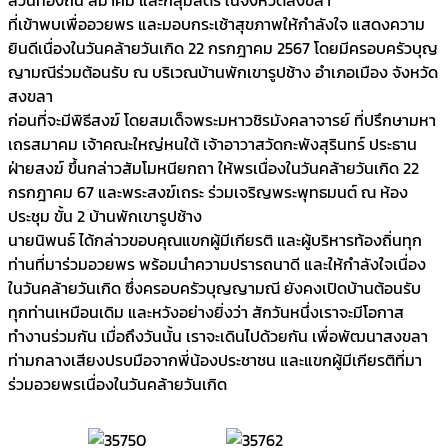
ที่เข้าพบเพื่ออวยพร และมอบกระเช้าสุขภาพให้กำลังใจ แสดงความ
ยินดีเนื่องในวันคล้ายวันเกิด 22 กรกฎาคม 2567 โดยมีครอบครัวบุญ
ญามณีร่วมต้อนรับ ณ บริเวณบ้านพักเขารูปช้าง อำเภอเมือง จังหวัด
สงขลา
ก่อนที่จะมีพิธีสงฆ์ โดยสมเด็จพระมหาวชิรมังคลาจารย์ ที่ปรึกษามหา
เถรสมาคม เจ้าคณะใหญ่หนใต้ เจ้าอาวาสวัดกะพังสุรินทร์ ประธาน
ฝ่ายสงฆ์ ขึ้นกล่าวสัมโมหนียกถา ให้พรเนื่องในวันคล้ายวันเกิด 22
กรกฎาคม 67 และพระสงฆ์เถระ ร่วมเจริญพระพุทธมนต์ ณ ห้อง
ประชุม ขั้น 2 บ้านพักเขารูปช้าง
นายนิพนธ์ ได้กล่าวขอบคุณแขกผู้มีเกียรติ และผู้บริหารท้องถิ่นทุก
ท่านที่มาร่วมอวยพร พร้อมนำความปรารถนาดี และให้กำลังใจเนื่อง
ในวันคล้ายวันเกิด ซึ่งครอบครัวบุญญามณี ยังคงเปิดบ้านต้อนรับ
ทุกท่านเหมือนเดิม และหวังอย่างยิ่งว่า สักวันหนึ่งเราจะมีโอกาส
ทำงานร่วมกัน เมื่อถึงวันนั้น เราจะเดินไปด้วยกัน เพื่อพัฒนาสงขลา
ท่ามกลางเสียงปรบมือจากพี่น้องประชาชน และแขกผู้มีเกียรติที่มา
ร่วมอวยพรเนื่องในวันคล้ายวันเกิด