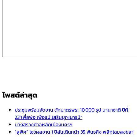
โพสต์ล่าสุด
ประชุมพร้อมจัดงาน ตักบาตรพระ 10,000 รูป นานาชาติ ปีที่
23″เพื่อพ่อ เพื่อแม่ เสริมบุญบารมี”
บวงสรวงศาลหลักเมืองนครฯ
“สุพิศ” โชว์ผลงาน 1 ปีลั่นเดินหน้า 35 พันธกิจ พลิกโฉมสงขลา