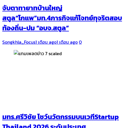
จับตาทายาทบ้านใหญ่
สตูล“โกแพ”มท.4ภารกิจแก้โจทย์ทุจริตสอบ
ท้องถิ่น-ปม “อบจ.สตูล”
Songkhla_Focus
1 เดือน ago
1 เดือน ago
0
มทร.ศรีวิชัย โชว์นวัตกรรมบนเวทีStartup
Thailand 2026 ระดับประเทศ