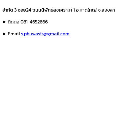
จำกัด 3 ซอย24 ถนนนิพัทธ์สงเคราะห์ 1 อ.หาดใหญ่ จ.สงขลา
☛ ติดต่อ 081-4652666
☛ Email
s.phuwasis@gmail.com