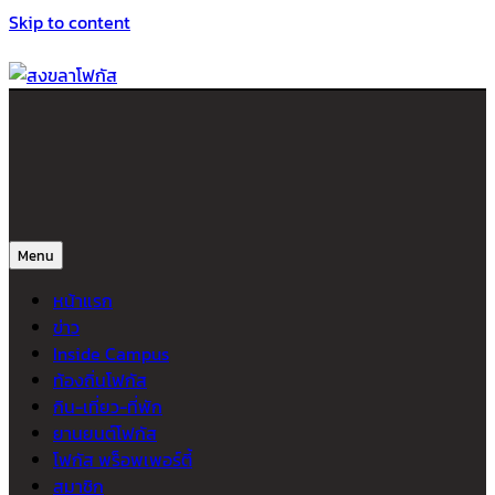
Skip to content
สงขลาโฟกัส
ติดตามข่าวสาร ภาคใต้ หาดใหญ่และสงขลา จากสำนักข่าวโฟกัส
Menu
หน้าแรก
ข่าว
Inside Campus
ท้องถิ่นโฟกัส
กิน-เที่ยว-ที่พัก
ยานยนต์โฟกัส
โฟกัส พร็อพเพอร์ตี้
สมาชิก