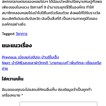
สหกรณ์เกษตร​คลองหอยโข่ง​ฯ ได้น้อมนำหลักปรัชญาเศรษฐกิจพอ
เพียงของในหลวง รัชกาลที่ 9 นำมาประยุกต์​ใช้ในองค์กร ทำให้
สมาชิกคลองหอยโข่งนำไปใช้ในครัวเรือนด้วย ส่งผลให้ได้รับรางวัล
ชนะเลิศดีเด่นระดับจังหวัด นับเป็นสิ่งที่ดี เป็นความภาคภูมิใจของ
องค์กรอย่างยิ่ง
Tagged:
วิชาการ
แนะแนวเรื่อง
Previous:
เมืองแห่งขัปปะ บ้านอิโมเซ็ง
Next:
นำSMEsสงขลาฝ่าวิกฤติ “นายกแบงก์”เพิ่มทักษะ-เชื่อมเครือ
ข่าย
ใส่ความเห็น
อีเมลของคุณจะไม่แสดงให้คนอื่นเห็น
ช่องข้อมูลจำเป็นถูกทำ
เครื่องหมาย
*