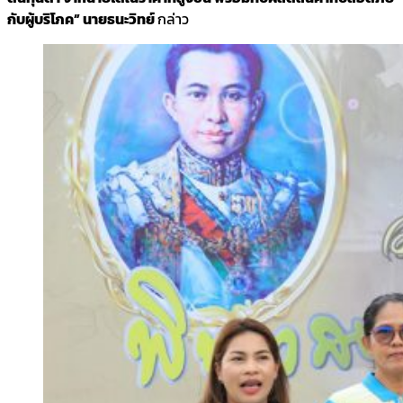
กับผู้บริโภค” นายธนะวิทย์
กล่าว