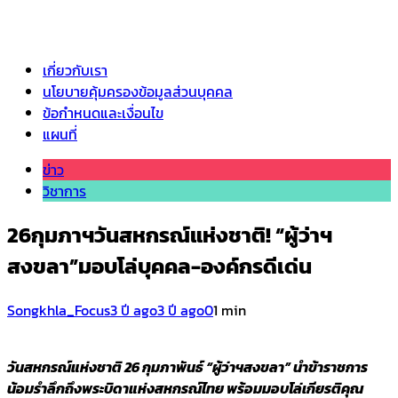
เกี่ยวกับเรา
นโยบายคุ้มครองข้อมูลส่วนบุคคล
ข้อกำหนดและเงื่อนไข
แผนที่
ข่าว
วิชาการ
26กุมภาฯวันสหกรณ์​แห่งชาติ! “ผู้ว่าฯ
สงขลา”​มอบโล่บุคคล-องค์กร​ดีเด่น
Songkhla_Focus
3 ปี ago
3 ปี ago
0
1 min
วันสหกรณ์แห่งชาติ 26 กุมภาพันธ์​ “ผู้​ว่าฯสงขลา”​ นำข้าราชการ
น้อมรำลึกถึงพระบิดาแห่งสหกรณ์ไทย พร้อมมอบโล่เกียรติคุณ