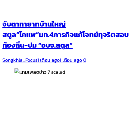
จับตาทายาทบ้านใหญ่
สตูล“โกแพ”มท.4ภารกิจแก้โจทย์ทุจริตสอบ
ท้องถิ่น-ปม “อบจ.สตูล”
Songkhla_Focus
1 เดือน ago
1 เดือน ago
0