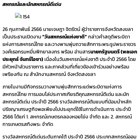
สหกรณ์และนักสหกรณ์ดีเด่น
26 กุมภาพันธ์​ 2566 นายเจษฎา จิตรัตน์ ผู้ว่าราชการจังหวัดสงขลา
เป็นประธานเปิดงาน
“วันสหกรณ์แห่งชาติ”
กล่าวคำสดุดีพระบิดา
แห่งการสหกรณ์ไทย และวางพานพุ่มถวายสักการะพระรูปพระราชวร
วงศ์เธอกรมหมื่นพิทยาลงกร พร้อม อ่านสาร
นายกรัฐมนตรี (พลเอก
ประยุทธ์ จันทร์โอชา)
เนื่องในวันสหกรณ์แห่งชาติ ประจำปี 2566 โดย
มีหัวหน้าส่วน​ราชการ​ และภาคส่ว​นที่เกี่ยวข้อง​เข้าร่วม​อย่างพร้อม
เพรียงกัน​ ณ สำนักงานสหกรณ์ จังหวัดสงขลา
ภายในงานมีกิจกรรมวางพานพุ่มสักการะแด่พระบิดาแห่งการ
สหกรณ์ไทย การมอบโล่ประกาศเกียรติคุณสหกรณ์ดีเด่น และนัก
สหกรณ์ดีเด่น ประจำปี 2566 รางวัลสหกรณ์ต้นแบบที่น้อมนำหลัก
ปรัชญาเศรษฐกิจพอเพียงไปประยุกต์ใช้ในการดำเนินการ ประจำปี
2566 ได้แก่ 1. สหกรณ์เกษตรคลองหอยโข่ง จำกัด และ 2. สหกรณ์
การเกษตรสทิงพระ จำกัด
รางวัลสหกรณ์ดีเด่นระดับภาคใต้ ประจำปี 2566 ประเภทสหกรณ์ออม