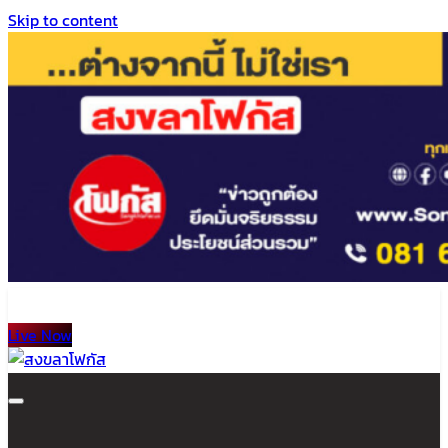
Skip to content
Live Now
สงขลาโฟกัส
ติดตามข่าวสาร ภาคใต้ หาดใหญ่และสงขลา จากสำนักข่าวโฟกัส