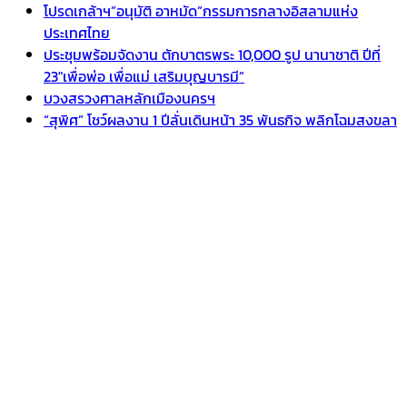
โปรดเกล้าฯ”อนุมัติ อาหมัด”กรรมการกลางอิสลามแห่ง
ประเทศไทย
ประชุมพร้อมจัดงาน ตักบาตรพระ 10,000 รูป นานาชาติ ปีที่
23″เพื่อพ่อ เพื่อแม่ เสริมบุญบารมี”
บวงสรวงศาลหลักเมืองนครฯ
“สุพิศ” โชว์ผลงาน 1 ปีลั่นเดินหน้า 35 พันธกิจ พลิกโฉมสงขลา