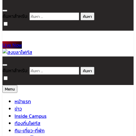
ค้นหาสำหรับ:
Live Now
สงขลาโฟกัส
ติดตามข่าวสาร ภาคใต้ หาดใหญ่และสงขลา จากสำนักข่าวโฟกัส
ค้นหาสำหรับ:
Menu
หน้าแรก
ข่าว
Inside Campus
ท้องถิ่นโฟกัส
กิน-เที่ยว-ที่พัก