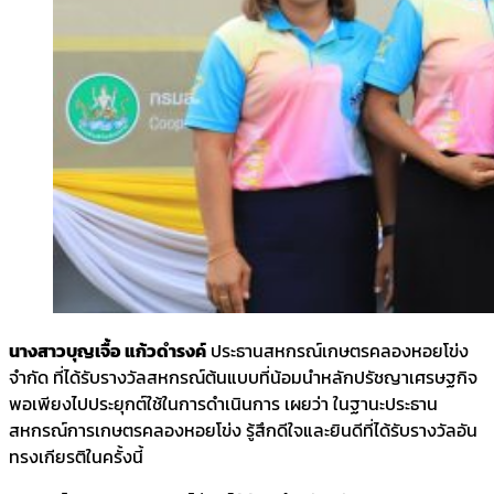
นางสาวบุญเจื้อ แก้วดำรงค์
ประธานสหกรณ์เกษตร​คลองหอยโข่ง
จำกัด ​ที่ได้รับ​รางวัลสหกรณ์ต้นแบบที่น้อมนำหลักปรัชญาเศรษฐกิจ
พอเพียงไปประยุกต์ใช้ในการดำเนินการ เผยว่า ในฐานะประธาน
สหกรณ์การเกษตรคลองหอยโข่ง รู้สึกดีใจและยินดีที่ได้รับรางวัลอัน
ทรงเกียรติในครั้งนี้