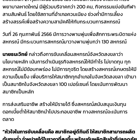
พยาบาลหาดใหญ่ มีผู้ร่วมบริจาคกว่า 200 คน, กิจกรรมแข่งขันกีฬา
สานสัมพันธ์ โดยใช้สถานที่อำเภอควนเนียง ช่วงค่ำมีการเลี้ยง
สร้างสรรค์เพื่อสร้างความสามัคคีให้กับกระบวนการสหกรณ์
วันที่ 26 กุมภาพันธ์​ 2566 มีการวางพานพุ่มเพื่อสักการะพระบิดาแห่ง
สหกรณ์ มีกระบวนการสหกรณ์มาวางพานพุ่มกว่า 130 สหกรณ์
นายธนะวิทย์
กล่าวถึงการขับเคลื่อนสหกรณ์จังหวัดสงขลาว่า
นโยบาย​หลัก เน้นการดำเนินธุรกิจสหกรณ์ให้มีกำไร ไม่ขาดทุน ทุก
สหกรณ์ไม่มีข้อบกพร่อง ไม่มีการทุจริต โดยสร้างสหกรณ์เกษตรให้มี
ความเข็มแข็ง เพื่อบริการให้สมาชิกทุกอำเภอในจังหวัดสงขลา เข้ามา
เป็นสมาชิกในจังหวัดสงขลา 100 เปอร์เซนค์ โดยเน้นการพัฒนา
สมาชิกเป็นหลัก
การส่งเสริมอาชีพ สร้างให้มีรายได้ ซึ่งสหกรณ์สนับสนุนเงินทุน
ดอกเบี้ยต่ำให้สมาชิกนำไปประกอบอาชีพ ทางสหกรณ์จะเน้นการ
ตลาด
“หัวใจในการขับเคลื่อนคือ สมาชิกอยู่ดีกินดี ให้สมาชิกสามารถ​ผลิต
ต้นทุนต่ำ จำหน่ายได้ในราคาที่สูงขึ้น พร้อมกับผลิตสินค้าที่ปลอดภัย