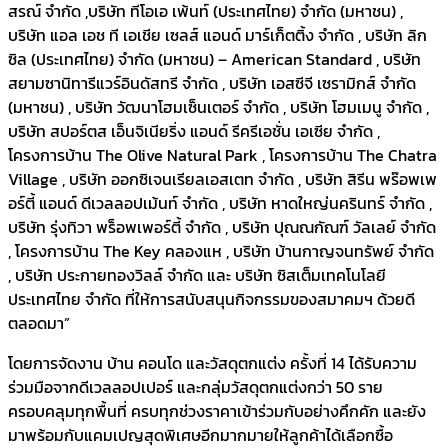
สรณ์ จำกัด ,​บริษัท ทีโอเอ เพ้นท์ (ประเทศไทย) จำกัด (มหาชน) ,
บริษัท แอล เอช ที เอเชีย เซลส์ แอนด์ มาร์เก็ตติ้ง จำกัด , บริษัท ลิก
ซิล (ประเทศไทย) จำกัด (มหาชน) – American Standard , บริษัท
สยามซานิทารีแวร์อินดัสทรี จำกัด , บริษัท เอสซีจี เซรามิกส์ จำกัด
(มหาชน) , บริษัท วัฒนาโฮมเซ็นเตอร์ จำกัด , บริษัท โฮมเมนู จำกัด ,
บริษัท สปอร์ตส เอ็นจิเนียริ่ง แอนด์ รีครีเอชั่น เอเซีย จำกัด ,
โครงการบ้าน The Olive Natural Park , โครงการบ้าน The Chatra
Village , บริษัท ออกซิเจนเรียลเอสเตท จำกัด , บริษัท สิรีน พร๊อพเพ
อร์ตี้ แอนด์ ดีเวลลอปเม้นท์ จำกัด , บริษัท หาดใหญ่นครินทร์ จำกัด ,
บริษัท รุ่งทิวา พร็อพเพอร์ตี้ จำกัด , บริษัท ปุณณกัณฑ์ วัลเลย์ จำกัด
, โครงการบ้าน The Key คลองแห , บริษัท บ้านกาญจนทรัพย์ จำกัด
, บริษัท ประกายทองวิลล์ จำกัด และ บริษัท ซิสเต็มเทคโนโลยี
ประเทศไทย จำกัด ที่ให้การสนับสนุนกิจกรรมของสมาคมฯ ด้วยดี
ตลอดมา”
โดยการจัดงาน บ้าน คอนโด และวัสดุตกแต่ง ครั้งที่ 14 ได้รับความ
ร่วมมือจากดีเวลลอปเปอร์ และกลุ่มวัสดุตกแต่งกว่า 50 ราย
ครอบคลุมทุกพื้นที่ ครบทุกช่วงราคาเข้าร่วมกับอย่างคึกคัก และยัง
มาพร้อมกับแคมเปญสุดพิเศษอีกมากมายให้ลูกค้าได้เลือกซื้อ