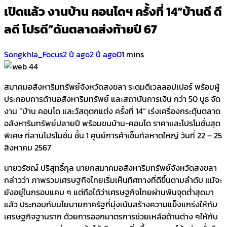
เปิดแล้ว งานบ้าน คอนโดฯ ครั้งที่ 14“บ้านดี ดี
ลดี โปรดี”ดันตลาดส่งท้ายปี 67
Songkhla_Focus
2 ปี ago
2 ปี ago
0
1 mins
สมาคมอสังหาริมทรัพย์จังหวัดสงขลา ระดมดีเวลลอปเปอร์ พร้อมผู้
ประกอบการด้านอสังหาริมทรัพย์ และสถาบันการเงิน กว่า 50 บูธ จัด
งาน ”บ้าน คอนโด และวัสดุตกแต่ง ครั้งที่ 14“ เร่งเครื่องกระตุ้นตลาด
อสังหาริมทรัพย์ปลายปี พร้อมขนบ้าน-คอนโด ราคาและโปรโมชั่นสุด
พิเศษ ที่ลานโปรโมชั่น ชั้น 1 ศูนย์การค้าเช็นทัลหาดใหญ่ วันที่ 22 – 25
สิงหาคม 2567
นายวรัชญ์ ปริสุทธิ์กุล นายกสมาคมอสังหาริมทรัพย์จังหวัดสงขลา
กล่าวว่า ภาพรวมเศรษฐกิจไทยเริ่มเห็นทิศทางที่ดีขึ้นตามลำดับ แม้จะ
ยังอยู่ในกรอบแคบ ๆ แต่ถือได้ว่าเศรษฐกิจไทยผ่านพ้นจุดต่ำสุดมา
แล้ว ประกอบกับนโยบายภาครัฐที่มุ่งเน้นสร้างความแข็งแกร่งให้กับ
เศรษฐกิจฐานราก ด้วยการออกมาตรการช่วยเหลือด้านต่าง ๆให้กับ