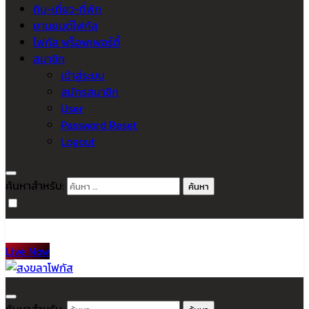
กิน-เที่ยว-ที่พัก
ยานยนต์โฟกัส
โฟกัส พร็อพเพอร์ตี้
สมาชิก
เข้าสู่ระบบ
สมัครสมาชิก
User
Password Reset
Logout
ค้นหาสำหรับ:
Live Now
สงขลาโฟกัส
ติดตามข่าวสาร ภาคใต้ หาดใหญ่และสงขลา จากสำนักข่าวโฟกัส