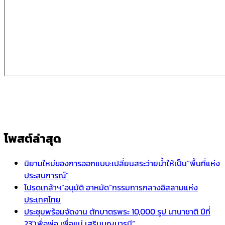
โพสต์ล่าสุด
นิยามใหม่ของการออกแบบ:เปลี่ยนสระว่ายน้ำให้เป็น“พื้นที่แห่ง
ประสบการณ์”
โปรดเกล้าฯ”อนุมัติ อาหมัด”กรรมการกลางอิสลามแห่ง
ประเทศไทย
ประชุมพร้อมจัดงาน ตักบาตรพระ 10,000 รูป นานาชาติ ปีที่
23″เพื่อพ่อ เพื่อแม่ เสริมบุญบารมี”