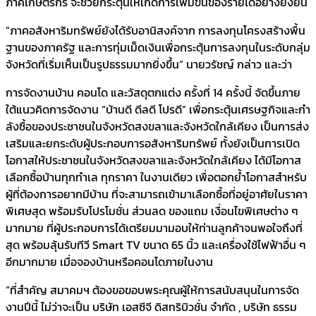
ภาคเกษตรกร จะช่วยกระตุ้นให้เกิดการเพิ่มขึ้นของรายได้อย่างยั่งยืน
”ภาคอสังหาริมทรัพย์ยังได้รับอานิสงค์จาก การลงทุนโครงสร้างพื้น
ฐานของภาครัฐ และการทุ่มเม็ดเงินเพื่อกระตุ้นการลงทุนในระดับกลุ่ม
จังหวัดที่เริ่มเห็นเป็นรูปธรรมมากยิ่งขึ้น“ นายวรัชญ์ กล่าว และว่า
การจัดงานบ้าน คอนโด และวัสดุตกแต่ง ครั้งที่ 14 ครั้งนี้ จัดขึ้นภาย
ใต้แนวคิดการจัดงาน “บ้านดี ดีลดี โปรดี” เพื่อกระตุ้นเศรษฐกิจและกํา
ลังซื้อของประชาชนในจังหวัดสงขลาและจังหวัดใกล้เคียง เป็นการส่ง
เสริมและยกระดับผู้ประกอบการอสังหาริมทรัพย์ ทั้งยังเป็นการเปิด
โอกาสให้ประชาชนในจังหวัดสงขลาและจังหวัดใกล้เคียง ได้มีโอกาส
เลือกซื้อบ้านทุกทําเล ทุกราคา ในงานเดียว เพื่อตอกย้ำโอกาสสำหรับ
ผู้ที่ต้องการอยากมีบ้าน ที่จะสามารถเข้ามาเลือกซื้อที่อยู่อาศัยในราคา
พิเศษสุด พร้อมรับโปรโมชั่น ส่วนลด ของแถม เงื่อนไขพิเศษต่าง ๆ
มากมาย ที่ผู้ประกอบการได้เตรียมมามอบให้ท่านลูกค้าจนพอใจถึงที่
สุด พร้อมลุ้นรับทีวี Smart TV ขนาด 65 นิ้ว และเครื่องใช้ไฟฟ้าอื่น ๆ
อีกมากมาย เมื่อจองบ้านหรือคอนโดภายในงาน
“ที่สำคัญ สมาคมฯ ต้องขอขอบพระคุณผู้ให้การสนับสนุนในการจัด
งานปีนี้ ไม่ว่าจะเป็น บริษัท เอสซีจี ดิสทริบิวชั่น จำกัด , บริษัท ธรรม