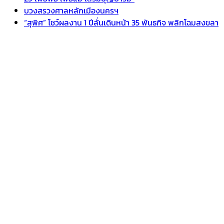
บวงสรวงศาลหลักเมืองนครฯ
“สุพิศ” โชว์ผลงาน 1 ปีลั่นเดินหน้า 35 พันธกิจ พลิกโฉมสงขลา