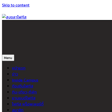
Skip to content
สงขลาโฟกัส
ติดตามข่าวสาร ภาคใต้ หาดใหญ่และสงขลา จากสำนักข่าวโฟกัส
Menu
หน้าแรก
ข่าว
Inside Campus
ท้องถิ่นโฟกัส
กิน-เที่ยว-ที่พัก
ยานยนต์โฟกัส
โฟกัส พร็อพเพอร์ตี้
สมาชิก