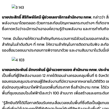
นายประสิทธิ์ สิริทิพย์รัศมี ผู้ช่วยเลขาธิการสำนักงาน กกพ.
กล่าวว่า 
พลังงานมาโดยตลอด ด้วยการสะท้อนปัญหาผลกระทบต่างๆ ที่เกิดจาก
ซึ่งคาดหวังว่าจะมีการนำเอาองค์ความรู้ด้านพลังงาน และการกำกับกิจกา
“กกพ. มีนโยบายให้ความสำคัญกับกระบวนการมีส่วนร่วมของภาคส่วนต่
สำคัญในลำดับต้นๆ ที่ กกพ. ให้ความสำคัญในการติดตามรับฟัง สะท้
ของสื่อมวลชนมาประกอบการพิจารณาด้วย และงานสัมมานาในวันนี้เช่นกัน
นายเอกประพันธ์ อักษรพันธ์ ผู้อำนวยการเขต สำนักงาน กกพ. ประจำ
เป็นพื้นที่ผู้ใช้พลังงานเขต 12 ภาคใต้ตอนล่างครอบคลุมพื้นที่ 6 จังห
ชอบครอบคลุมประชาชนผู้ใช้พลังงานที่มีความหลากหลายในวิถีชีวิต ข
ยังมีกองทุนพัฒนาไฟฟ้าในเขตพื้นที่ประกาศ ซึ่งสำนักงาน กกพ. ได
พื้นที่ชุมชนรอบโรงไฟฟ้าปีละกว่า 100 ล้านบาท เพื่อสร้างและยกระดั
“รู้สึกยินดีที่ได้มีโอกาสต้อนรับคณะสื่อมวลชนในพื้นที่ซึ่งถือเป็
พื้นที่เพื่อนำไปประยุกต์ใช้ให้เกิดประโยชน์กับผู้ใช้พลังงานในพื้นที่” น