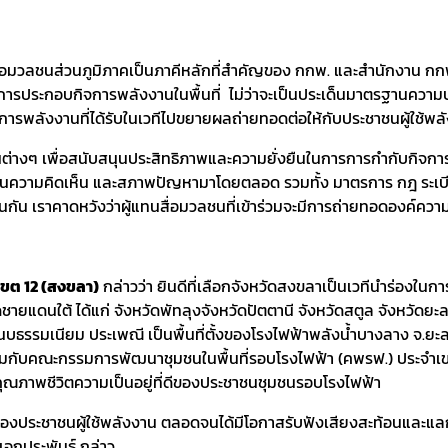
สื่อมวลชนส่วนภูมิภาคเป็นภาคีหลักที่สำคัญของ กกพ. และสำนักงาน ก
ารประกอบกิจการพลังงานในพื้นที่ ไม่ว่าจะเป็นประเด็นมาตรฐานควา
รพลังงานที่ได้รับในเวทีไปขยายผลถ่ายทอดต่อให้กับประชาชนผู้ใช้พลังงา
างๆ เพื่อสนับสนุนประสิทธิภาพและความยั่งยืนในการการกำกับกิจการพ
อนความคิดเห็น และสภาพปัญหามาโดยตลอด รวมทั้ง มาตรการ กฎ ระเบียบ
 เราคาดหวังว่าผู้แทนสื่อมวลชนที่เข้าร่วมจะมีการถ่ายทอดองค์ความรู
เขต 12 (สงขลา)
กล่าวว่า ยินดีที่เลือกจังหวัดสงขลาเป็นเวทีนำร่องใ
วัดชายแดนใต้ ได้แก่ จังหวัดพัทลุงจังหวัดปัตตานี จังหวัดสตูล จังหวัดย
นบธรรมเนียม ประเพณี เป็นพื้นที่ตั้งของโรงไฟฟ้าพลังน้ำบางลาง จ.ย
้ร่วมกับคณะกรรมการพัฒนาชุมชนในพื้นที่รอบโรงไฟฟ้า (คพรฟ.) ประจ
บคุณภาพชีวิตความเป็นอยู่ที่ดีของประชาชนชุมชนรอบโรงไฟฟ้า
นผู้แทนของประชาชนผู้ใช้พลังงาน ตลอดจนได้มีโอกาสรับฟังเสียงสะท้อนแ
ายเอกประพันธ์ กล่าว