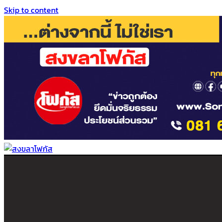
Skip to content
สงขลาโฟกัส
ติดตามข่าวสาร ภาคใต้ หาดใหญ่และสงขลา จากสำนักข่าวโฟกัส