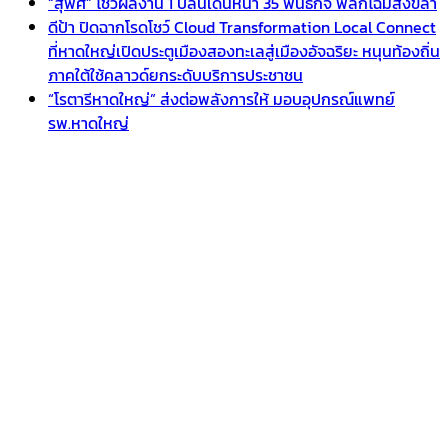
“สุพิศ” โชว์ผลงาน 1 ปีลั่นเดินหน้า 35 พันธกิจ พลิกโฉมสงขลา
ดีป้า ปิดฉากโรดโชว์ Cloud Transformation Local Connect
ที่หาดใหญ่เปิดประตูเมืองสองทะเลสู่เมืองอัจฉริยะ หนุนท้องถิ่น
ภาคใต้ใช้คลาวด์ยกระดับบริการประชาชน
“โรตารีหาดใหญ่” ส่งต่อพลังการให้ มอบอุปกรณ์แพทย์
รพ.หาดใหญ่