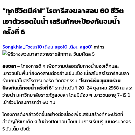
“ทุกชีวิตมีค่า!” โรตารีสงขลาสอน 60 ชีวิต
เอาตัวรอดในน้ำ เสริมทักษะป้องกันจมน้ำ
ครั้งที่ 6
Songkhla_Focus
10 เดือน ago
10 เดือน ago
0
1 mins
สงขลา –
โครงการดี ๆ เพื่อความปลอดภัยทางน้ำของเด็กและ
เยาวชนในพื้นที่ยังคงสานต่ออย่างเข้มแข็ง เมื่อสโมสรโรตารีสงขลา
ร่วมกับสโมสรโรตารีบางรัก จัดกิจกรรม
“โรตารีเริ่ม ชุมชนร่วม
ป้องกันเด็กจมน้ำ ครั้งที่ 6”
ระหว่างวันที่ 20–24 ตุลาคม 2568 ณ สระ
ว่ายน้ำ มหาวิทยาลัยราชภัฏสงขลา โดยมีน้อง ๆ เยาวชนอายุ 7–15 ปี
เข้าร่วมโครงการกว่า 60 คน
โครงการดังกล่าวจัดขึ้นอย่างต่อเนื่องเพื่อเสริมสร้างทักษะชีวิตที่
สำคัญให้แก่เด็ก ๆ ในช่วงปิดเทอม โดยเน้นการเรียนรู้แบบครบวงจร
5 วันเต็ม ดังนี้: