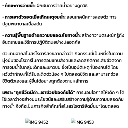
•
ทักษะการว่ายน้ำ:
ฝึกฝนการว่ายน้ำอย่างถูกวิธี
•
การเอาตัวรอดเมื่อเกิดเหตุจมน้ำ:
สอนเทคนิคการลอยตัว การ
ปฐมพยาบาลเบื้องต้น
•
ความรู้พื้นฐานด้านความปลอดภัยทางน้ำ:
สร้างความตระหนักรู้ถึง
อันตรายและวิธีการปฏิบัติตนอย่างปลอดภัย
ตัวแทนจากสโมสรโรตารีสงขลากล่าวว่า กิจกรรมนี้เป็นหนึ่งในความ
มุ่งมั่นของโรตารีในการตอบแทนสังคมและลดสถิติการเสียชีวิตจาก
การจมน้ำในกลุ่มเด็กและเยาวชน ซึ่งเป็นอุบัติเหตุที่ป้องกันได้ โดย
หวังว่าทักษะที่ได้รับจะติดตัวน้อง ๆ ไปตลอดชีวิต และสามารถช่วย
ชีวิตตัวเองและผู้อื่นได้อย่างถูกต้องตามหลักการ
เพราะ “ทุกชีวิตมีค่า…เราช่วยป้องกันได้”
การมอบโอกาสให้เด็ก ๆ ได้
ใช้เวลาว่างอย่างมีประโยชน์และเสริมสร้างความรู้ด้านความปลอดภัย
ทางน้ำ จึงถือเป็นภารกิจสำคัญที่สโมสรโรตารียึดมั่นมาโดยตลอด