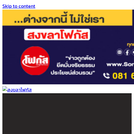
Skip to content
สงขลาโฟกัส
ติดตามข่าวสาร ภาคใต้ หาดใหญ่และสงขลา จากสำนักข่าวโฟกัส