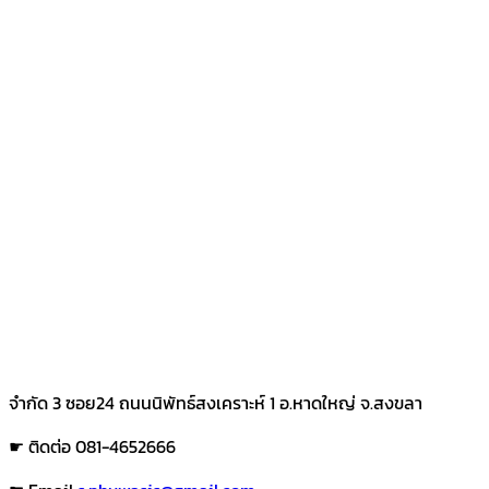
จำกัด 3 ซอย24 ถนนนิพัทธ์สงเคราะห์ 1 อ.หาดใหญ่ จ.สงขลา
☛ ติดต่อ 081-4652666