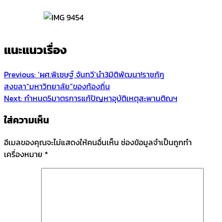
แนะแนวเรื่อง
Previous:
‘ผศ.พิเชษฐ์ จันทวี’นำ3มิติพัฒนา!ราชภัฎ
สงขลา“มหาวิทยาลัย”ของท้องถิ่น
Next:
กำหนด5มาตรการแก้ปัญหาอุบัติเหตุสะพานติณฯ
ใส่ความเห็น
อีเมลของคุณจะไม่แสดงให้คนอื่นเห็น
ช่องข้อมูลจำเป็นถูกทำ
เครื่องหมาย
*