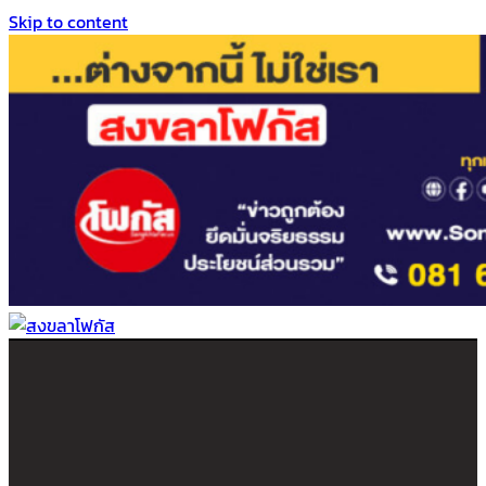
Skip to content
สงขลาโฟกัส
ติดตามข่าวสาร ภาคใต้ หาดใหญ่และสงขลา จากสำนักข่าวโฟกัส