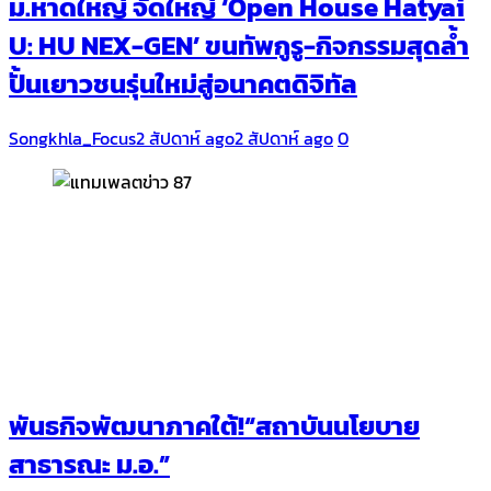
ม.หาดใหญ่ จัดใหญ่ ‘Open House Hatyai
U: HU NEX-GEN’ ขนทัพกูรู-กิจกรรมสุดล้ำ
ปั้นเยาวชนรุ่นใหม่สู่อนาคตดิจิทัล
Songkhla_Focus
2 สัปดาห์ ago
2 สัปดาห์ ago
0
พันธกิจพัฒนาภาคใต้!“สถาบันนโยบาย
สาธารณะ ม.อ.”