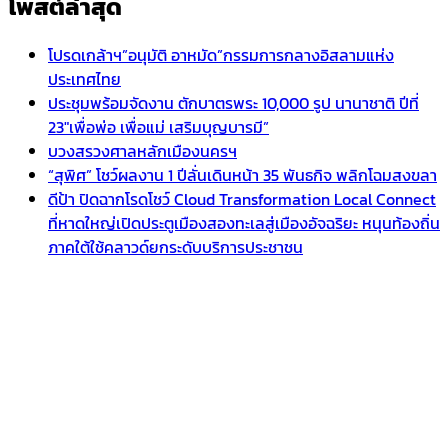
โพสต์ล่าสุด
โปรดเกล้าฯ”อนุมัติ อาหมัด”กรรมการกลางอิสลามแห่ง
ประเทศไทย
ประชุมพร้อมจัดงาน ตักบาตรพระ 10,000 รูป นานาชาติ ปีที่
23″เพื่อพ่อ เพื่อแม่ เสริมบุญบารมี”
บวงสรวงศาลหลักเมืองนครฯ
“สุพิศ” โชว์ผลงาน 1 ปีลั่นเดินหน้า 35 พันธกิจ พลิกโฉมสงขลา
ดีป้า ปิดฉากโรดโชว์ Cloud Transformation Local Connect
ที่หาดใหญ่เปิดประตูเมืองสองทะเลสู่เมืองอัจฉริยะ หนุนท้องถิ่น
ภาคใต้ใช้คลาวด์ยกระดับบริการประชาชน