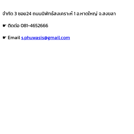
จำกัด 3 ซอย24 ถนนนิพัทธ์สงเคราะห์ 1 อ.หาดใหญ่ จ.สงขลา
☛ ติดต่อ 081-4652666
☛ Email
s.phuwasis@gmail.com