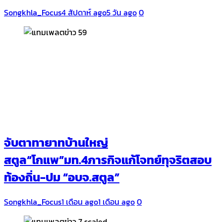
Songkhla_Focus
4 สัปดาห์ ago
5 วัน ago
0
จับตาทายาทบ้านใหญ่
สตูล“โกแพ”มท.4ภารกิจแก้โจทย์ทุจริตสอบ
ท้องถิ่น-ปม “อบจ.สตูล”
Songkhla_Focus
1 เดือน ago
1 เดือน ago
0