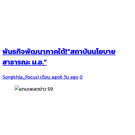
พันธกิจพัฒนาภาคใต้!“สถาบันนโยบาย
สาธารณะ ม.อ.”
Songkhla_Focus
1 เดือน ago
6 วัน ago
0