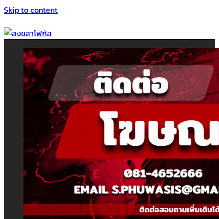
Skip to content
สงขลาโฟกัส
ติดตามข่าวสาร ภาคใต้ หาดใหญ่และสงขลา จากสำนักข่าวโฟกัส