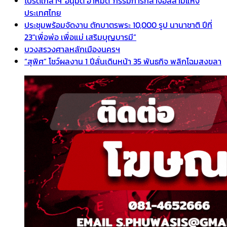
โปรดเกล้าฯ”อนุมัติ อาหมัด”กรรมการกลางอิสลามแห่ง
ประเทศไทย
ประชุมพร้อมจัดงาน ตักบาตรพระ 10,000 รูป นานาชาติ ปีที่
23″เพื่อพ่อ เพื่อแม่ เสริมบุญบารมี”
บวงสรวงศาลหลักเมืองนครฯ
“สุพิศ” โชว์ผลงาน 1 ปีลั่นเดินหน้า 35 พันธกิจ พลิกโฉมสงขลา