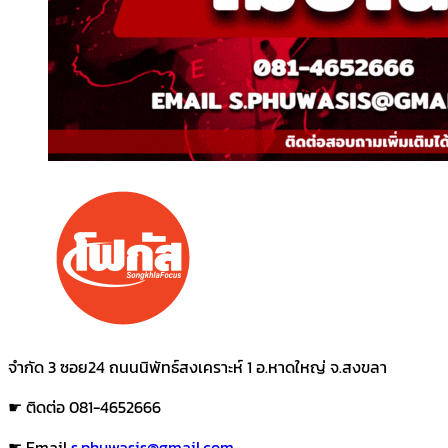
จำกัด 3 ซอย24 ถนนนิพัทธ์สงเคราะห์ 1 อ.หาดใหญ่ จ.สงขลา
☛ ติดต่อ 081-4652666
☛ Email
s.phuwasis@gmail.com