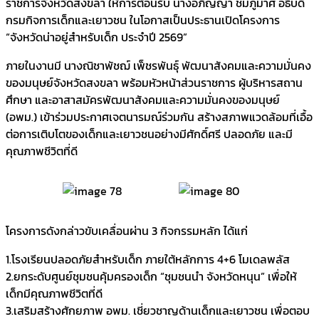
ราชการจังหวัดสงขลา ให้การต้อนรับ นางอภิญญา ชมภูมาศ อธิบดี
กรมกิจการเด็กและเยาวชน ในโอกาสเป็นประธานเปิดโครงการ
“จังหวัดน่าอยู่สำหรับเด็ก ประจำปี 2569”
ภายในงานมี นางณิชาพัชฌ์ เพ็ชรพันธุ์ พัฒนาสังคมและความมั่นคง
ของมนุษย์จังหวัดสงขลา พร้อมหัวหน้าส่วนราชการ ผู้บริหารสถาน
ศึกษา และอาสาสมัครพัฒนาสังคมและความมั่นคงของมนุษย์
(อพม.) เข้าร่วมประกาศเจตนารมณ์ร่วมกัน สร้างสภาพแวดล้อมที่เอื้อ
ต่อการเติบโตของเด็กและเยาวชนอย่างมีศักดิ์ศรี ปลอดภัย และมี
คุณภาพชีวิตที่ดี
โครงการดังกล่าวขับเคลื่อนผ่าน 3 กิจกรรมหลัก ได้แก่
1.โรงเรียนปลอดภัยสำหรับเด็ก ภายใต้หลักการ 4+6 โมเดลพลัส
2.ยกระดับศูนย์ชุมชนคุ้มครองเด็ก “ชุมชนนำ จังหวัดหนุน” เพื่อให้
เด็กมีคุณภาพชีวิตที่ดี
3.เสริมสร้างศักยภาพ อพม. เชี่ยวชาญด้านเด็กและเยาวชน เพื่อตอบ