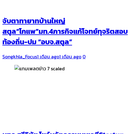
จับตาทายาทบ้านใหญ่
สตูล“โกแพ”มท.4ภารกิจแก้โจทย์ทุจริตสอบ
ท้องถิ่น-ปม “อบจ.สตูล”
Songkhla_Focus
1 เดือน ago
1 เดือน ago
0