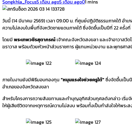
Songkhla_Focus
5 เดือน ago
5 เดือน ago
0
1 mins
วันนี้ (14 มีนาคม 2569) เวลา 09.00 น. ที่ศูนย์ปฏิบัติธรรมภาคใต้
ความไม่สงบในพื้นที่จังหวัดชายแดนภาคใต้ ซึ่งจัดขึ้นเป็นปีที่ 22 ครั้งที่
โดยมี
พระเทพวชิรสุตาภรณ์
เจ้าคณะจังหวัดสงขลา และเจ้าอาวาสวั
ฆราวาส พร้อมด้วยหัวหน้าส่วนราชการ ผู้แทนหน่วยงาน และพุทธศาสน
ภายในงานยังมีพิธีมอบกองทุน
“หนุนแรงใจช่วยครูใต้”
ซึ่งจัดขึ้นเป็น
อำเภอของจังหวัดสงขลา
สำหรับโครงการถวายสังฆทานและทำบุญอุทิศส่วนกุศลดังกล่าว เริ่มจัดขึ้น
ให้ผู้เสียชีวิตจากเหตุการณ์ความไม่สงบ พร้อมทั้งเป็นกำลังใจให้พระสงฆ์ ค