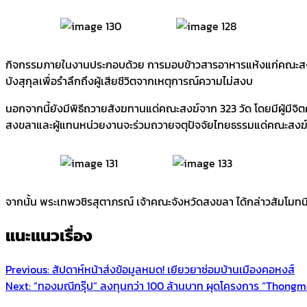
กิจกรรมภายในงานประกอบด้วย การมอบข้าวสารอาหารแห้งแก่คณะสงฆ์แ
บังสุกุลเพื่อรำลึกถึงผู้เสียชีวิตจากเหตุการณ์ความไม่สงบ
นอกจากนี้ยังมีพิธีถวายสังฆทานแด่คณะสงฆ์จาก 323 วัด โดยมีผู้มีจิ
สงขลาและผู้แทนหน่วยงานจะร่วมถวายจตุปัจจัยไทยธรรมแด่คณะสงฆ์
จากนั้น พระเทพวชิรสุตาภรณ์ เจ้าคณะจังหวัดสงขลา ได้กล่าวสัมโมทนียก
แนะแนวเรื่อง
Previous:
สัปดาห์หน้าส่งข้อมูลหมด! เยียวยาซ่อมบ้านเมืองคอหงส์
Next:
“ทองมณีกรุ๊ป” ลงทุนกว่า 100 ล้านบาท ผุดโครงการ “Thongm