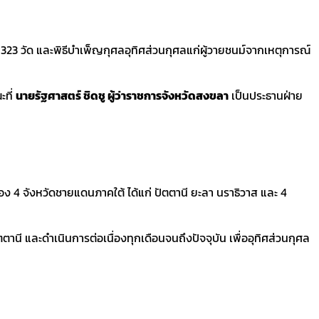
 323 วัด และพิธีบำเพ็ญกุศลอุทิศส่วนกุศลแก่ผู้วายชนม์จากเหตุการณ์
ที่
นายรัฐศาสตร์ ชิดชู ผู้ว่าราชการจังหวัดสงขลา
เป็นประธานฝ่าย
ี่ยงภัยของ 4 จังหวัดชายแดนภาคใต้ ได้แก่ ปัตตานี ยะลา นราธิวาส และ 4
ตตานี และดำเนินการต่อเนื่องทุกเดือนจนถึงปัจจุบัน เพื่ออุทิศส่วนกุศล