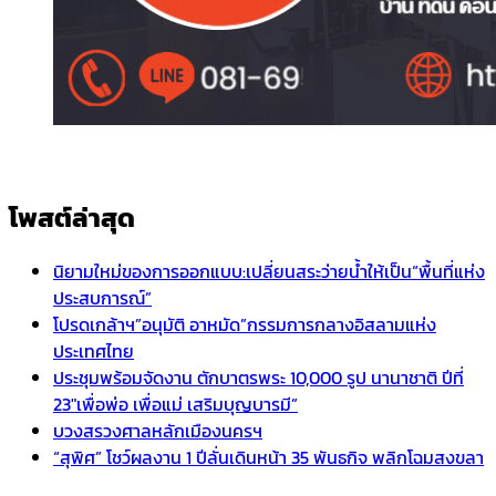
โพสต์ล่าสุด
นิยามใหม่ของการออกแบบ:เปลี่ยนสระว่ายน้ำให้เป็น“พื้นที่แห่ง
ประสบการณ์”
โปรดเกล้าฯ”อนุมัติ อาหมัด”กรรมการกลางอิสลามแห่ง
ประเทศไทย
ประชุมพร้อมจัดงาน ตักบาตรพระ 10,000 รูป นานาชาติ ปีที่
23″เพื่อพ่อ เพื่อแม่ เสริมบุญบารมี”
บวงสรวงศาลหลักเมืองนครฯ
“สุพิศ” โชว์ผลงาน 1 ปีลั่นเดินหน้า 35 พันธกิจ พลิกโฉมสงขลา