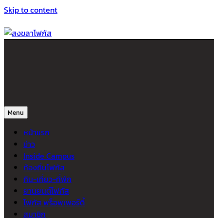
Skip to content
สงขลาโฟกัส
ติดตามข่าวสาร ภาคใต้ หาดใหญ่และสงขลา จากสำนักข่าวโฟกัส
Menu
หน้าแรก
ข่าว
Inside Campus
ท้องถิ่นโฟกัส
กิน-เที่ยว-ที่พัก
ยานยนต์โฟกัส
โฟกัส พร็อพเพอร์ตี้
สมาชิก