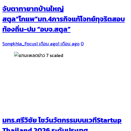
จับตาทายาทบ้านใหญ่
สตูล“โกแพ”มท.4ภารกิจแก้โจทย์ทุจริตสอบ
ท้องถิ่น-ปม “อบจ.สตูล”
Songkhla_Focus
1 เดือน ago
1 เดือน ago
0
มทร.ศรีวิชัย โชว์นวัตกรรมบนเวทีStartup
Thailand 2026 ระดับประเทศ