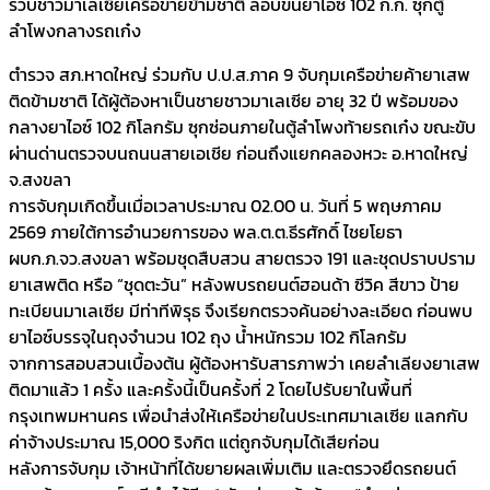
รวบชาวมาเลเซียเครือข่ายข้ามชาติ ลอบขนยาไอซ์ 102 ก.ก. ซุกตู้
ลำโพงกลางรถเก๋ง
ตำรวจ สภ.หาดใหญ่ ร่วมกับ ป.ป.ส.ภาค 9 จับกุมเครือข่ายค้ายาเสพ
ติดข้ามชาติ ได้ผู้ต้องหาเป็นชายชาวมาเลเซีย อายุ 32 ปี พร้อมของ
กลางยาไอซ์ 102 กิโลกรัม ซุกซ่อนภายในตู้ลำโพงท้ายรถเก๋ง ขณะขับ
ผ่านด่านตรวจบนถนนสายเอเชีย ก่อนถึงแยกคลองหวะ อ.หาดใหญ่
จ.สงขลา
การจับกุมเกิดขึ้นเมื่อเวลาประมาณ 02.00 น. วันที่ 5 พฤษภาคม
2569 ภายใต้การอำนวยการของ พล.ต.ต.ธีรศักดิ์ ไชยโยธา
ผบก.ภ.จว.สงขลา พร้อมชุดสืบสวน สายตรวจ 191 และชุดปราบปราม
ยาเสพติด หรือ “ชุดตะวัน” หลังพบรถยนต์ฮอนด้า ซีวิค สีขาว ป้าย
ทะเบียนมาเลเซีย มีท่าทีพิรุธ จึงเรียกตรวจค้นอย่างละเอียด ก่อนพบ
ยาไอซ์บรรจุในถุงจำนวน 102 ถุง น้ำหนักรวม 102 กิโลกรัม
จากการสอบสวนเบื้องต้น ผู้ต้องหารับสารภาพว่า เคยลำเลียงยาเสพ
ติดมาแล้ว 1 ครั้ง และครั้งนี้เป็นครั้งที่ 2 โดยไปรับยาในพื้นที่
กรุงเทพมหานคร เพื่อนำส่งให้เครือข่ายในประเทศมาเลเซีย แลกกับ
ค่าจ้างประมาณ 15,000 ริงกิต แต่ถูกจับกุมได้เสียก่อน
หลังการจับกุม เจ้าหน้าที่ได้ขยายผลเพิ่มเติม และตรวจยึดรถยนต์