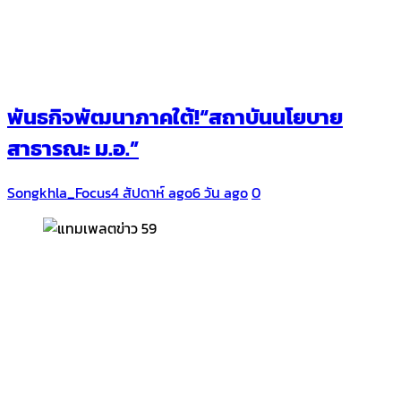
พันธกิจพัฒนาภาคใต้!“สถาบันนโยบาย
สาธารณะ ม.อ.”
Songkhla_Focus
4 สัปดาห์ ago
6 วัน ago
0