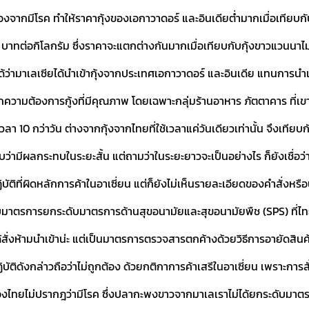
่องจากมีโรค ทำให้ราคากุ้งของเอกาวาดอร์ และอินเดียต่ำมากเมื่อเทีย
0 บาทต่อกิโลกรัม ซึ่งราคาจะแตกต่างกันมากเมื่อเทียบกับกุ้งขาวแวนน
้ได้ว่ามาเลเซียได้นำเข้ากุ้งจากประเทศเอกาวาดอร์ และอินเดีย แทนการนำ
องจากความต้องการกู้งที่มีคุณภาพ โดยเฉพาะกลุ่มร้านอาหาร ภัตตาคาร ที
วลา 10 กว่าวัน ต่างจากกุ้งจากไทยที่ใช้เวลาแค่วันเดียวเท่านั้น จึงเที
ับว่ามีผลกระทบในระยะสั้น แต่ถามว่าในระยะยาวจะเป็นอย่างไร ก็ยังเชื่อ
ัติที่ผิดหลักการค้าในอาเซี่ยน แต่ก็ยังไม่เห็นรายละเอียดของคำสั่งหรื
ือนกับมาตรการยกระดับมาตรการด้านสุขอนามัยและสุขอนามัยพืช (SPS) ที่
สั่งห้ามนำเข้าน่ะ แต่เป็นมาตรการตรวจสารตกค้างด้วยวิธีการอายัดสินค
ิบัติดังกล่าวถือว่าไม่ถูกต้อง ด้วยกติกาการค้าเสรีในอาเซี่ยน เพราะการสั
าไมของไทยไม่ปรากฎว่ามีโรค ซึ่งปลากะพงขาวจากมาเลเราไม่ได้ยกระดับมาต