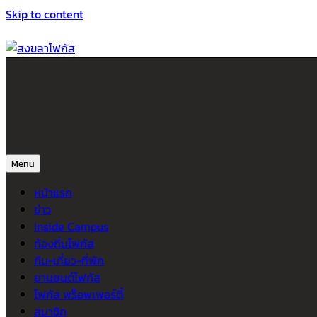
Skip to content
สงขลาโฟกัส
ติดตามข่าวสาร ภาคใต้ หาดใหญ่และสงขลา จากสำนักข่าวโฟกัส
Menu
หน้าแรก
ข่าว
Inside Campus
ท้องถิ่นโฟกัส
กิน-เที่ยว-ที่พัก
ยานยนต์โฟกัส
โฟกัส พร็อพเพอร์ตี้
สมาชิก