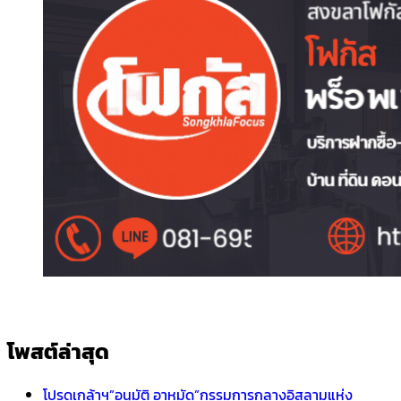
โพสต์ล่าสุด
โปรดเกล้าฯ”อนุมัติ อาหมัด”กรรมการกลางอิสลามแห่ง