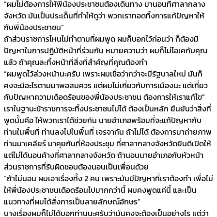
“ผมไม่ต้องการให้พี่น้องประชาชนต้องเดินทาง มานอนที่ศาลากลาง
จังหวัด มันเป็นประเด็นที่ทำให้ดูว่า พวกเราทอดทิ้งการแก้ปัญหาให้
กับพี่น้องประชาชน”
ถ้าส่วนราชการไหนไม่ทำตามที่ผมพูด ผมก็บอกไว้ก่อนว่า ก็ต้องมี
ปัญหาในการปฏิบัติหน้าที่ร่วมกัน หมายความว่า ผมก็ไม่โอเคกับคุณ
แล้ว ถ้าคุณละทิ้งหน้าที่สิ่งที่สำคัญที่คุณต้องทำ
“ผมพูดไว้ล่วงหน้านะครับ เพราะผมเชื่อว่ากว่าจะมีรัฐบาลใหม่ มันก็
คงจะมีอะไรตามมาพอสมควร แต่ผมไม่เกี่ยวกับการเมืองนะ แต่เกี่ยว
กับปัญหาความเดือดร้อนของพี่น้องประชาชน ต้องการให้เราแก้ไข”
เราในฐานะข้าราชการจะทิ้งประชาชนไม่ได้ ต้องเป็นหลัก ยืนยันว่าสิ่งที่
พูดนั้นคือ ให้พวกเราได้ช่วยกัน นายอำเภอพร้อมที่จะแก้ปัญหากับ
ท่านในพื้นที่ ท่านลงไปในพื้นที่ เจรจากัน ถ้าไม่ได้ ต้องการมาถ่ายภาพ
ท่านมาเคลียร์ มาคุยกันที่ห้องประชุม ที่ศาลากลางจังหวัดยินดีเปิดให้
แต่ไม่ได้นอนค้างที่ศาลากลางจังหวัด ถ้านอนนายอำเภอกับหัวหน้า
ส่วนราชการที่รับผิดชอบต้องนอนเป็นเพื่อนด้วย
“ถ้าไม่นอน ผมเอาเรื่องทั้ง 2 คน เพราะมันมีปัญหาที่เราต้องทำ เพื่อไม่
ให้พี่น้องประชาชนเดือดร้อนไปมากกว่านี้ ผมคงพูดแค่นี้ และเป็น
แนวทางที่ผมได้สั่งการเป็นลายลักษณ์อักษร”
บางเรื่องผมก็ไม่ได้บอกท่านนะครับว่ามันคงจะต้องเป็นอย่างไร แต่ว่า