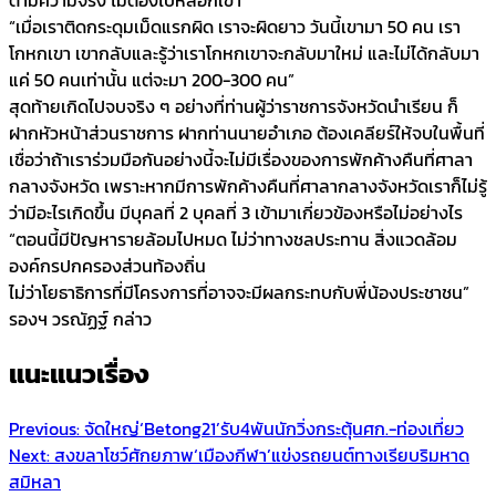
“เมื่อเราติดกระดุมเม็ดแรกผิด เราจะผิดยาว วันนี้เขามา 50 คน เรา
โกหกเขา เขากลับและรู้ว่าเราโกหกเขาจะกลับมาใหม่ และไม่ได้กลับมา
แค่ 50 คนเท่านั้น แต่จะมา 200-300 คน”
สุดท้ายเกิดไปจบจริง ๆ อย่างที่ท่านผู้ว่าราชการจังหวัดนำเรียน ก็
ฝากหัวหน้าส่วนราชการ ฝากท่านนายอำเภอ ต้องเคลียร์ให้จบในพื้นที่
เชื่อว่าถ้าเราร่วมมือกันอย่างนี้จะไม่มีเรื่องของการพักค้างคืนที่ศาลา
กลางจังหวัด เพราะหากมีการพักค้างคืนที่ศาลากลางจังหวัดเราก็ไม่รู้
ว่ามีอะไรเกิดขึ้น มีบุคลที่ 2 บุคลที่ 3 เข้ามาเกี่ยวข้องหรือไม่อย่างไร
“ตอนนี้มีปัญหารายล้อมไปหมด ไม่ว่าทางชลประทาน สิ่งแวดล้อม
องค์กรปกครองส่วนท้องถิ่น
ไม่ว่าโยธาธิการที่มีโครงการที่อาจจะมีผลกระทบกับพี่น้องประชาชน”
รองฯ วรณัฏฐ์ กล่าว
แนะแนวเรื่อง
Previous:
จัดใหญ่‘Betong21’รับ4พันนักวิ่งกระตุ้นศก.-ท่องเที่ยว
Next:
สงขลาโชว์ศักยภาพ‘เมืองกีฬา’แข่งรถยนต์ทางเรียบริมหาด
สมิหลา