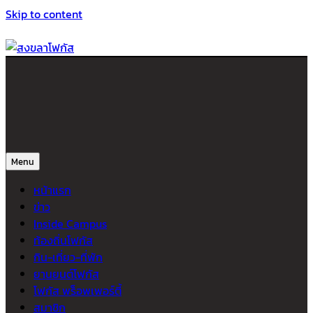
Skip to content
สงขลาโฟกัส
ติดตามข่าวสาร ภาคใต้ หาดใหญ่และสงขลา จากสำนักข่าวโฟกัส
Menu
หน้าแรก
ข่าว
Inside Campus
ท้องถิ่นโฟกัส
กิน-เที่ยว-ที่พัก
ยานยนต์โฟกัส
โฟกัส พร็อพเพอร์ตี้
สมาชิก