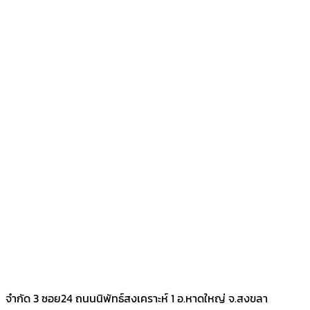
จำกัด 3 ซอย24 ถนนนิพัทธ์สงเคราะห์ 1 อ.หาดใหญ่ จ.สงขลา