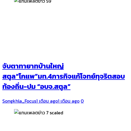
จับตาทายาทบ้านใหญ่
สตูล“โกแพ”มท.4ภารกิจแก้โจทย์ทุจริตสอบ
ท้องถิ่น-ปม “อบจ.สตูล”
Songkhla_Focus
1 เดือน ago
1 เดือน ago
0