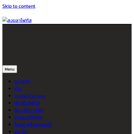
Skip to content
สงขลาโฟกัส
ติดตามข่าวสาร ภาคใต้ หาดใหญ่และสงขลา จากสำนักข่าวโฟกัส
Menu
หน้าแรก
ข่าว
Inside Campus
ท้องถิ่นโฟกัส
กิน-เที่ยว-ที่พัก
ยานยนต์โฟกัส
โฟกัส พร็อพเพอร์ตี้
สมาชิก