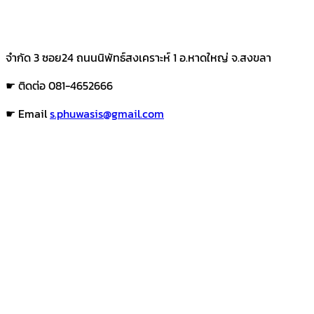
จำกัด 3 ซอย24 ถนนนิพัทธ์สงเคราะห์ 1 อ.หาดใหญ่ จ.สงขลา
☛ ติดต่อ 081-4652666
☛ Email
s.phuwasis@gmail.com