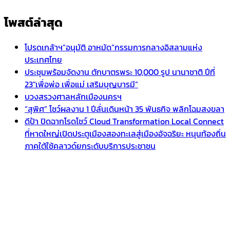
โพสต์ล่าสุด
โปรดเกล้าฯ”อนุมัติ อาหมัด”กรรมการกลางอิสลามแห่ง
ประเทศไทย
ประชุมพร้อมจัดงาน ตักบาตรพระ 10,000 รูป นานาชาติ ปีที่
23″เพื่อพ่อ เพื่อแม่ เสริมบุญบารมี”
บวงสรวงศาลหลักเมืองนครฯ
“สุพิศ” โชว์ผลงาน 1 ปีลั่นเดินหน้า 35 พันธกิจ พลิกโฉมสงขลา
ดีป้า ปิดฉากโรดโชว์ Cloud Transformation Local Connect
ที่หาดใหญ่เปิดประตูเมืองสองทะเลสู่เมืองอัจฉริยะ หนุนท้องถิ่น
ภาคใต้ใช้คลาวด์ยกระดับบริการประชาชน