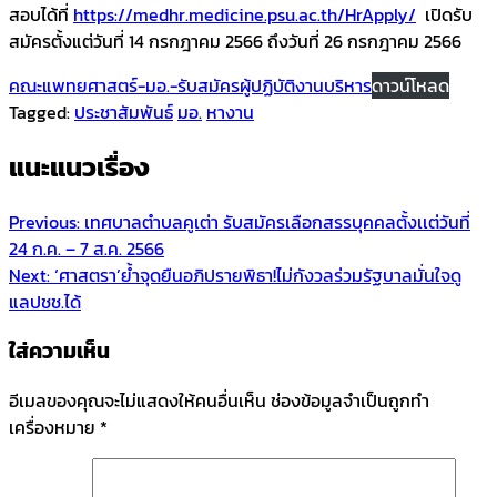
สอบได้ที่
https://medhr.medicine.psu.ac.th/HrApply/
เปิดรับ
สมัครตั้งแต่วันที่ 14 กรกฎาคม 2566 ถึงวันที่ 26 กรกฎาคม 2566
คณะแพทยศาสตร์-มอ.-รับสมัครผู้ปฏิบัติงานบริหาร
ดาวน์โหลด
Tagged:
ประชาสัมพันธ์
มอ.
หางาน
แนะแนวเรื่อง
Previous:
เทศบาลตำบลคูเต่า รับสมัครเลือกสรรบุคคลตั้งเเต่วันที่
24 ก.ค. – 7 ส.ค. 2566
Next:
‘ศาสตรา’ย้ำจุดยืนอภิปรายพิธา!ไม่กังวลร่วมรัฐบาลมั่นใจดู
แลปชช.ได้
ใส่ความเห็น
อีเมลของคุณจะไม่แสดงให้คนอื่นเห็น
ช่องข้อมูลจำเป็นถูกทำ
เครื่องหมาย
*