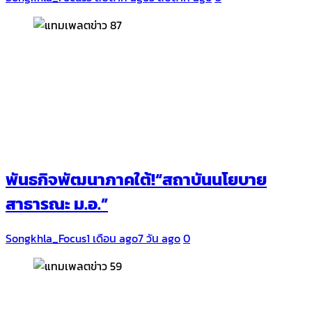
พันธกิจพัฒนาภาคใต้!“สถาบันนโยบาย
สาธารณะ ม.อ.”
Songkhla_Focus
1 เดือน ago
7 วัน ago
0