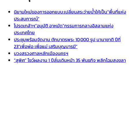
นิยามใหม่ของการออกแบบ:เปลี่ยนสระว่ายน้ำให้เป็น“พื้นที่แห่ง
ประสบการณ์”
โปรดเกล้าฯ”อนุมัติ อาหมัด”กรรมการกลางอิสลามแห่ง
ประเทศไทย
ประชุมพร้อมจัดงาน ตักบาตรพระ 10,000 รูป นานาชาติ ปีที่
23″เพื่อพ่อ เพื่อแม่ เสริมบุญบารมี”
บวงสรวงศาลหลักเมืองนครฯ
“สุพิศ” โชว์ผลงาน 1 ปีลั่นเดินหน้า 35 พันธกิจ พลิกโฉมสงขลา