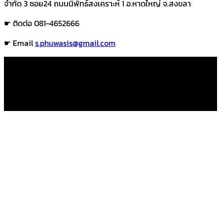
จำกัด 3 ซอย24 ถนนนิพัทธ์สงเคราะห์ 1 อ.หาดใหญ่ จ.สงขลา
☛ ติดต่อ 081-4652666
☛ Email
s.phuwasis@gmail.com