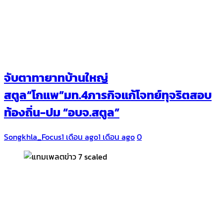
จับตาทายาทบ้านใหญ่
สตูล“โกแพ”มท.4ภารกิจแก้โจทย์ทุจริตสอบ
ท้องถิ่น-ปม “อบจ.สตูล”
Songkhla_Focus
1 เดือน ago
1 เดือน ago
0