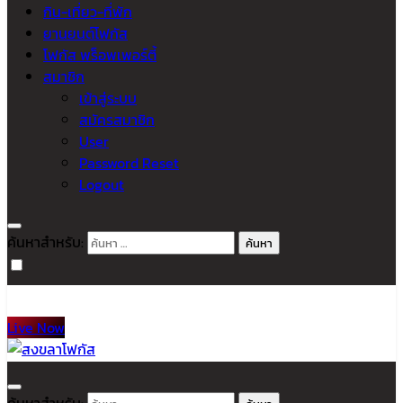
กิน-เที่ยว-ที่พัก
ยานยนต์โฟกัส
โฟกัส พร็อพเพอร์ตี้
สมาชิก
เข้าสู่ระบบ
สมัครสมาชิก
User
Password Reset
Logout
ค้นหาสำหรับ:
Live Now
สงขลาโฟกัส
ติดตามข่าวสาร ภาคใต้ หาดใหญ่และสงขลา จากสำนักข่าวโฟกัส