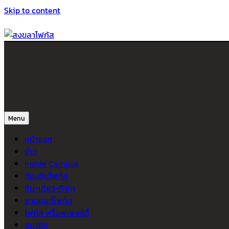
Skip to content
สงขลาโฟกัส
ติดตามข่าวสาร ภาคใต้ หาดใหญ่และสงขลา จากสำนักข่าวโฟกัส
Menu
หน้าแรก
ข่าว
Inside Campus
ท้องถิ่นโฟกัส
กิน-เที่ยว-ที่พัก
ยานยนต์โฟกัส
โฟกัส พร็อพเพอร์ตี้
สมาชิก