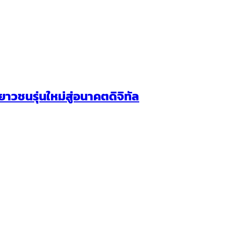
วชนรุ่นใหม่สู่อนาคตดิจิทัล