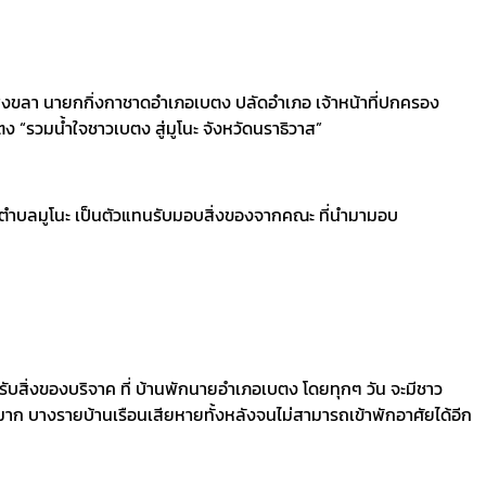
 สงขลา นายกกิ่งกาชาดอำเภอเบตง ปลัดอำเภอ เจ้าหน้าที่ปกครอง
 “รวมน้ำใจชาวเบตง สู่มูโนะ จังหวัดนราธิวาส”
นันตำบลมูโนะ เป็นตัวแทนรับมอบสิ่งของจากคณะ ที่นำมามอบ
ดรับสิ่งของบริจาค ที่ บ้านพักนายอำเภอเบตง โดยทุกๆ วัน จะมีชาว
นมาก บางรายบ้านเรือนเสียหายทั้งหลังจนไม่สามารถเข้าพักอาศัยได้อีก