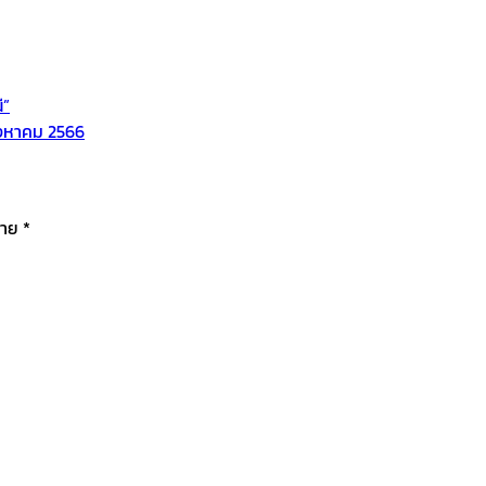
ี”
สิงหาคม 2566
มาย
*