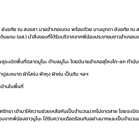
ยเอก ยังอภัย ณ สงขลา นายอำเภอเบตง พร้อมด้วย นางมุกดา ยังอภัย ณ
นแดน (อส.) นำสิ่งของที่ได้รับบริจาคจากพี่น้องประชาชนชาวอำเภอเบตง
ังพลุระเบิดพื้นที่ตลาดมูโนะ ตำบลมูโนะ โดยมีนายอำเภอสุไหงโก-ลก กำ
้าปูละหมาด ผ้าโสร่ง ผ้าถุง ผ้าห่ม เป็นต้น ฯลฯ
้านในพื้นที่
ีจิตศรัทธา เข้ามาให้ความช่วยเหลือกันเป็นจำนวนมากไม่ขาดสาย โดยจะเปิ
นื่องจากพี่น้องชาวมูโนะ ได้รับความเดือดร้อนกันอย่างมากและเป็นจำนว