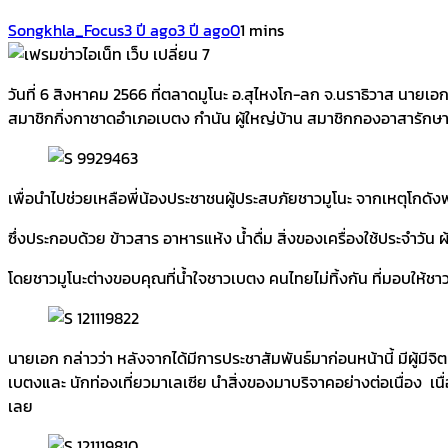
Songkhla_Focus
3 ปี ago
3 ปี ago
0
1 mins
วันที่ 6 สิงหาคม 2566 ที่ตลาดมูโนะ อ.สุไหงโก-ลก จ.นราธิวาส นา
สมาชิกกิ่งกาชาดอำเภอเบตง กำนัน ผู้ใหญ่บ้าน สมาชิกกองอาสารักษาดิ
เพื่อนำไปช่วยเหลือพี่น้องประชาชนผู้ประสบภัยชาวมูโนะ จากเหตุโกด
ซึ่งประกอบด้วย ข้าวสาร อาหารแห้ง น้ำดื่ม สิ่งของเครื่องใช้ประจำวัน ผ
โดยชาวมูโนะต่างขอบคุณที่น้ำใจชาวเบตง คนไทยไม่ทิ้งกัน ที่มอบให้ชาวบ
นายเอก กล่าวว่า หลังจากได้มีการประชาสัมพันธ์มาก่อนหน้านี้ มีผู้ม
เบตงและ นักท่องเที่ยวมาเลเซีย นำสิ่งของมาบริจาคอย่างต่อเนื่อง เ
เลย