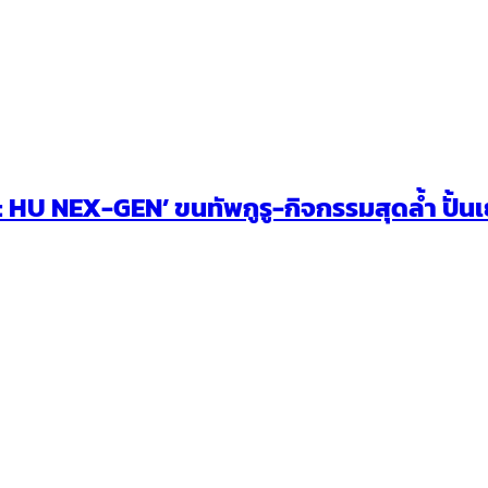
U NEX-GEN’ ขนทัพกูรู-กิจกรรมสุดล้ำ ปั้นเยา