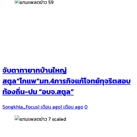
จับตาทายาทบ้านใหญ่
สตูล“โกแพ”มท.4ภารกิจแก้โจทย์ทุจริตสอบ
ท้องถิ่น-ปม “อบจ.สตูล”
Songkhla_Focus
1 เดือน ago
1 เดือน ago
0