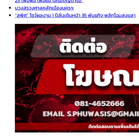
23″เพื่อพ่อ เพื่อแม่ เสริมบุญบารมี”
บวงสรวงศาลหลักเมืองนครฯ
“สุพิศ” โชว์ผลงาน 1 ปีลั่นเดินหน้า 35 พันธกิจ พลิกโฉมสงขลา