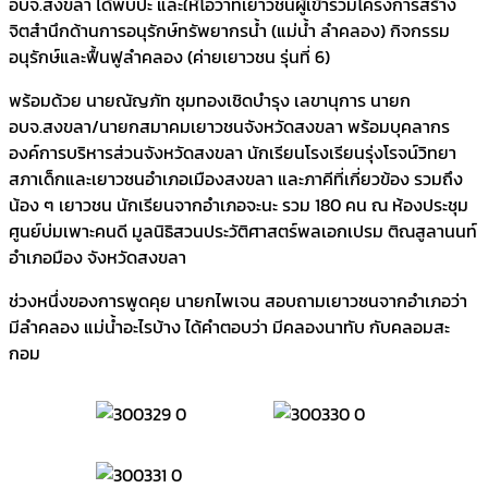
อบจ.สงขลา ได้พบปะ และให้โอวาทเยาวชนผู้เข้าร่วมโครงการสร้าง
จิตสำนึกด้านการอนุรักษ์ทรัพยากรน้ำ (แม่น้ำ ลำคลอง) กิจกรรม
อนุรักษ์และฟื้นฟูลำคลอง (ค่ายเยาวชน รุ่นที่ 6)
พร้อมด้วย นายณัญภัท ชุมทองเชิดบำรุง เลขานุการ นายก
อบจ.สงขลา/นายกสมาคมเยาวชนจังหวัดสงขลา พร้อมบุคลากร
องค์การบริหารส่วนจังหวัดสงขลา นักเรียนโรงเรียนรุ่งโรจน์วิทยา
สภาเด็กและเยาวชนอำเภอเมืองสงขลา และภาคีที่เกี่ยวข้อง รวมถึง
น้อง ๆ เยาวชน นักเรียนจากอำเภอจะนะ รวม 180 คน ณ ห้องประชุม
ศูนย์บ่มเพาะคนดี มูลนิธิสวนประวัติศาสตร์พลเอกเปรม ติณสูลานนท์
อำเภอมือง จังหวัดสงขลา
ช่วงหนึ่งของการพูดคุย นายกไพเจน สอบถามเยาวชนจากอำเภอว่า
มีลำคลอง แม่น้ำอะไรบ้าง ได้คำตอบว่า มีคลองนาทับ กับคลอมสะ
กอม