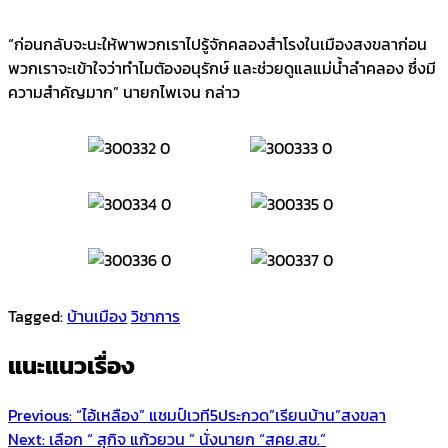
“ก่อนกลับจะนะให้พาพวกเราไปรู้จักคลองสำโรงในเมืองสงขลาก่อน
พวกเราจะเข้าใจว่าทำไมตัองอนุรักษ์ และช่วยดูแลแม่น้ำลำคลอง ซึ่งมี
ความสำคัญมาก” นายกไพเจน กล่าว
Tagged:
บ้านเมือง
วิชาการ
แนะแนวเรื่อง
Previous:
“ไอ้เหลือง” แชมป์เวที5ประกวด”เรียนบ้าน”สงขลา
Next:
เลือก “ สุกิจ แก้วยวน ” นั่งนายก “สคย.สข.”