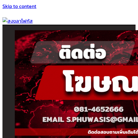
Skip to content
สงขลาโฟกัส
ติดตามข่าวสาร ภาคใต้ หาดใหญ่และสงขลา จากสำนักข่าวโฟกัส