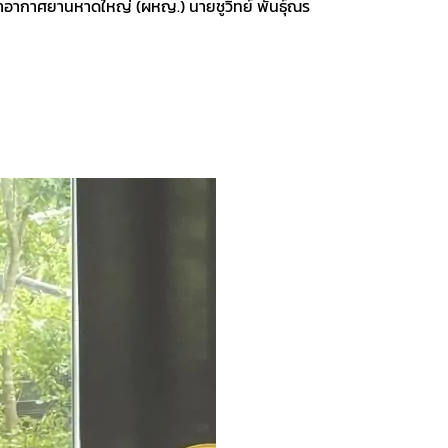
าอากาศยานหาดใหญ่ (ผหญ.) นายชูวิทย์ พันธุ์ณร