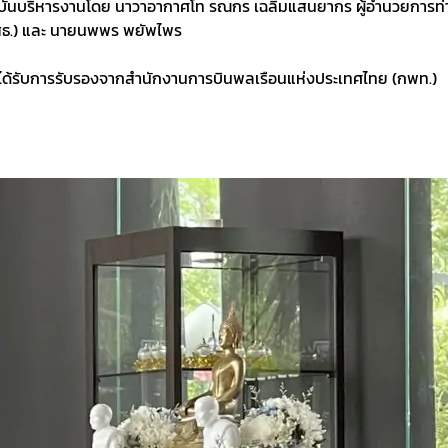
จุบันบริหารงานโดย นาวาอากาศโท รณกร เฉลิมแสนยากร ผู้อำนวยการท่
(สธ.) และ นายนพพร พยัพไพร
ี่ได้รับการรับรองจากสำนักงานการบินพลเรือนแห่งประเทศไทย (กพท.)