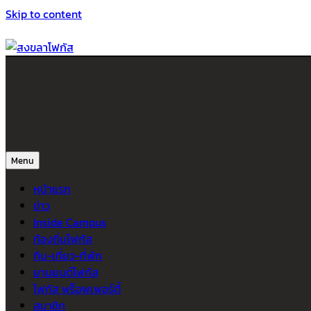
Skip to content
สงขลาโฟกัส
ติดตามข่าวสาร ภาคใต้ หาดใหญ่และสงขลา จากสำนักข่าวโฟกัส
Menu
หน้าแรก
ข่าว
Inside Campus
ท้องถิ่นโฟกัส
กิน-เที่ยว-ที่พัก
ยานยนต์โฟกัส
โฟกัส พร็อพเพอร์ตี้
สมาชิก