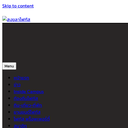
Skip to content
สงขลาโฟกัส
ติดตามข่าวสาร ภาคใต้ หาดใหญ่และสงขลา จากสำนักข่าวโฟกัส
Menu
หน้าแรก
ข่าว
Inside Campus
ท้องถิ่นโฟกัส
กิน-เที่ยว-ที่พัก
ยานยนต์โฟกัส
โฟกัส พร็อพเพอร์ตี้
สมาชิก