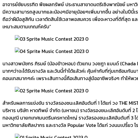
อาจารย์ชัยบรรฑิต พืชผลทรัพย์ ประธานสาขาดนตรีเชิงพาณิชย์ มหาว
มีความสามารถสูงมากและน้องๆมีอายุน้อยๆเพิ่มมากขึ้น อย่างในปีนี้เรา
ถือว่าฝีมือสูสีกัน เวลาตัดสินใช้เวลาพอสมควร เพื่อจะหาวงที่ดีที่สุด แ
เหมาะสมตามเกณฑ์ครับ”
นางสาวพนัชกร ภิรมย์ (น้องข้าวหอม) ตัวแทน วงชฎา แบนด์ (Chada Band) 
มากๆว่าจะได้รับรางวัล และวันนี้ทำได้แล้วค่ะ คุ้มค่ากับที่ทุ่มเทซ้อ
คอนเทสมากๆค่ะ เพราะเส้นทางนี้คือเส้นทางสู่มืออาชีพจริงๆ ทำให้พว
สำหรับผลการแข่งขัน รางวัลรองชนะเลิศอันดับที่ 1 ได้แก่ วง THE MI
บริหาร บริษัท หาดทิพย์ จำกัด (มหาชน) รางวัลรองชนะเลิศอันดับที่ 2
ทองมุณี นายกเทศมนตรีนครหาดใหญ่ รางวัลรองชนะเลิศอันดับที่ 3 ได
มหาวิทยาลัยศิลปากร และรางวัล Popular Vote ได้แก่ วงนมเปรี้ยว 