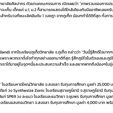
ิทยาลัยศิลปากร ตัวแทนคณะกรรมการ เปิดเผยว่า “ภาพรวมของการประกว
จะเห็น เด็กแค่ ม.1, ม.2 ก็สามารถแสดงได้ใกล้เคียงกับมืออาชีพเลยครับ 
ละสำหรับวงที่ชนะเลิศอันดับ 1 วงชฎา จากภูเก็ต น้องๆทำได้ดีที่สุด ทั้งก
จากโรงเรียนภูเก็ตวิทยาลัย จ.ภูเก็ต กล่าวว่า “วันนี้รู้สึกดีใจมากๆที
มกันมาเพราะพวกเราตั้งใจทำทุกอย่างออกมาดีที่สุด รู้สึกภูมิใจในตัวเอง
กเราได้มาอยู่ในจุดๆนี้และประสบความสำเร็จ และอยากฝากถึงน้องๆในรุ่
ST โรงเรียนหาดใหญ่วิทยาลัย จ.สงขลา รับทุนการศึกษา มูลค่า 25,000 บ
 ได้แก่ วง Synthesize Zonic โรงเรียนสุราษฎร์ธานี จ.สุราษฎร์ธานี รั
้แก่ SP69 วง ละแมว โรงเรียนละแมวิทยา จ.ชุมพร รับทุนการศึกษา มู
โรงเรียนแสงทองวิทยา จ.สงขลา รับทุนการศึกษา มูลค่า 4,000 บาท พร