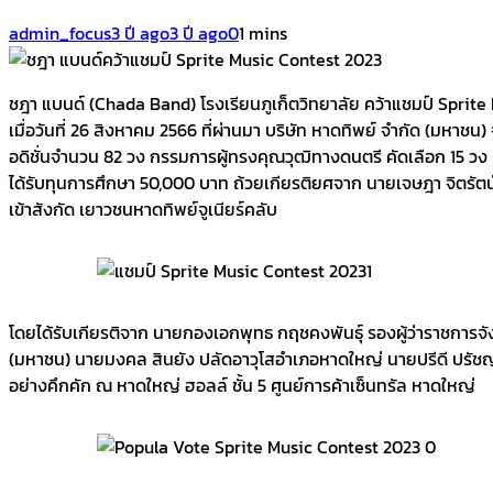
admin_focus
3 ปี ago
3 ปี ago
0
1 mins
ชฎา แบนด์ (Chada Band) โรงเรียนภูเก็ตวิทยาลัย คว้าแชมป์ Spri
เมื่อวันที่ 26 สิงหาคม 2566 ที่ผ่านมา บริษัท หาดทิพย์ จำกัด (มห
อดิชั่นจำนวน 82 วง กรรมการผู้ทรงคุณวุฒิทางดนตรี คัดเลือก 15 วง 
ได้รับทุนการศึกษา 50,000 บาท ถ้วยเกียรติยศจาก นายเจษฎา จิตรั
เข้าสังกัด เยาวชนหาดทิพย์จูเนียร์คลับ
โดยได้รับเกียรติจาก นายกองเอกพุทธ กฤชคงพันธุ์ รองผู้ว่าราชการจัง
(มหาชน) นายมงคล สินยัง ปลัดอาวุโสอำเภอหาดใหญ่ นายปรีดี ปรัชญ์ดำ
อย่างคึกคัก ณ หาดใหญ่ ฮอลล์ ชั้น 5 ศูนย์การค้าเซ็นทรัล หาดใหญ่