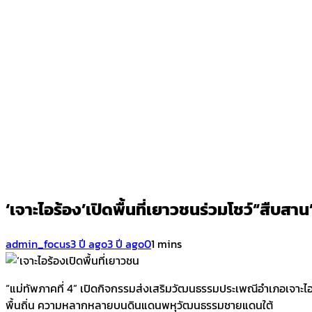
‘เจาะไอร้อง’เปิดพื้นที่เยาวชนร่วมโชว์“สืบส
admin_focus
3 ปี ago
3 ปี ago
0
1 mins
“แม่ทัพภาคที่ 4”​ เปิดกิจกรรมส่งเสริมวัฒนธรรมประเพณีอำเภอเจาะไ
พื้นถิ่น ความหลากหลายบนดินแดนพหุวัฒนธรรมชายแดนใต้