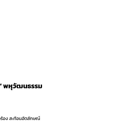
าน” พหุวัฒนธรรม
อร้อง สะท้อนอัตลักษณ์