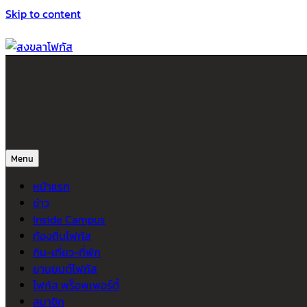
Skip to content
สงขลาโฟกัส
ติดตามข่าวสาร ภาคใต้ หาดใหญ่และสงขลา จากสำนักข่าวโฟกัส
Menu
หน้าแรก
ข่าว
Inside Campus
ท้องถิ่นโฟกัส
กิน-เที่ยว-ที่พัก
ยานยนต์โฟกัส
โฟกัส พร็อพเพอร์ตี้
สมาชิก