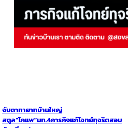
จับตาทายาทบ้านใหญ่
สตูล“โกแพ”มท.4ภารกิจแก้โจทย์ทุจริตสอบ