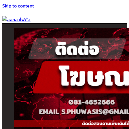
Skip to content
สงขลาโฟกัส
ติดตามข่าวสาร ภาคใต้ หาดใหญ่และสงขลา จากสำนักข่าวโฟกัส