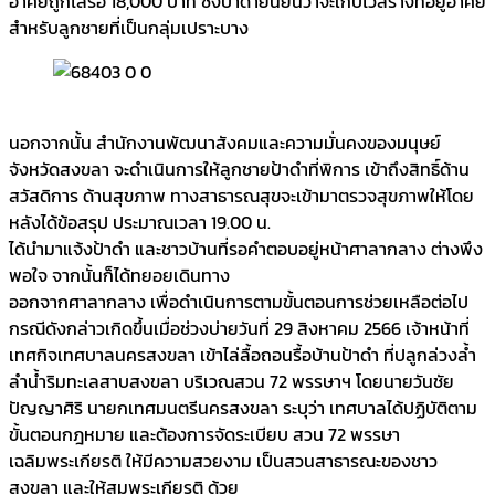
อาศัยถูกไล่รื้อ 18,000 บาท ซึ่งป้าดำยืนยันว่าจะเก็บไว้สร้างที่อยู่อาศัย
สำหรับลูกชายที่เป็นกลุ่มเปราะบาง
นอกจากนั้น สำนักงานพัฒนาสังคมและความมั่นคงของมนุษย์
จังหวัดสงขลา จะดำเนินการให้ลูกชายป้าดำที่พิการ เข้าถึงสิทธิ์ด้าน
สวัสดิการ ด้านสุขภาพ ทางสาธารณสุขจะเข้ามาตรวจสุขภาพให้โดย
หลังได้ข้อสรุป ประมาณเวลา 19.00 น.
ได้นำมาแจ้งป้าดำ และชาวบ้านที่รอคำตอบอยู่หน้าศาลากลาง ต่างพึง
พอใจ จากนั้นก็ได้ทยอยเดินทาง
ออกจากศาลากลาง เพื่อดำเนินการตามขั้นตอนการช่วยเหลือต่อไป
กรณีดังกล่าวเกิดขึ้นเมื่อช่วงบ่ายวันที่ 29 สิงหาคม 2566 เจ้าหน้าที่
เทศกิจเทศบาลนครสงขลา เข้าไล่ลื้อถอนรื้อบ้านป้าดำ ที่ปลูกล่วงล้ำ
ลำน้ำริมทะเลสาบสงขลา บริเวณสวน 72 พรรษาฯ โดยนายวันชัย
ปัญญาศิริ นายกเทศมนตรีนครสงขลา ระบุว่า เทศบาลได้ปฏิบัติตาม
ขั้นตอนกฎหมาย และต้องการจัดระเบียบ สวน 72 พรรษา
เฉลิมพระเกียรติ ให้มีความสวยงาม เป็นสวนสาธารณะของชาว
สงขลา และให้สมพระเกียรติ ด้วย