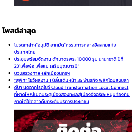
โพสต์ล่าสุด
โปรดเกล้าฯ”อนุมัติ อาหมัด”กรรมการกลางอิสลามแห่ง
ประเทศไทย
ประชุมพร้อมจัดงาน ตักบาตรพระ 10,000 รูป นานาชาติ ปีที่
23″เพื่อพ่อ เพื่อแม่ เสริมบุญบารมี”
บวงสรวงศาลหลักเมืองนครฯ
“สุพิศ” โชว์ผลงาน 1 ปีลั่นเดินหน้า 35 พันธกิจ พลิกโฉมสงขลา
ดีป้า ปิดฉากโรดโชว์ Cloud Transformation Local Connect
ที่หาดใหญ่เปิดประตูเมืองสองทะเลสู่เมืองอัจฉริยะ หนุนท้องถิ่น
ภาคใต้ใช้คลาวด์ยกระดับบริการประชาชน