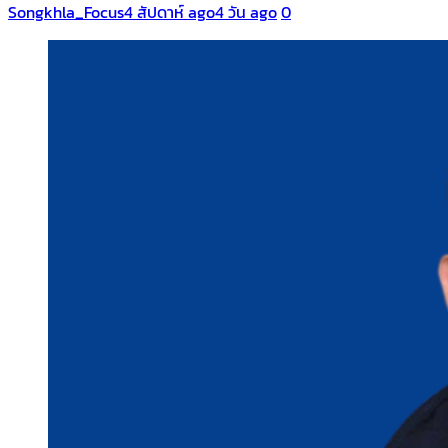
Songkhla_Focus
4 สัปดาห์ ago
4 วัน ago
0