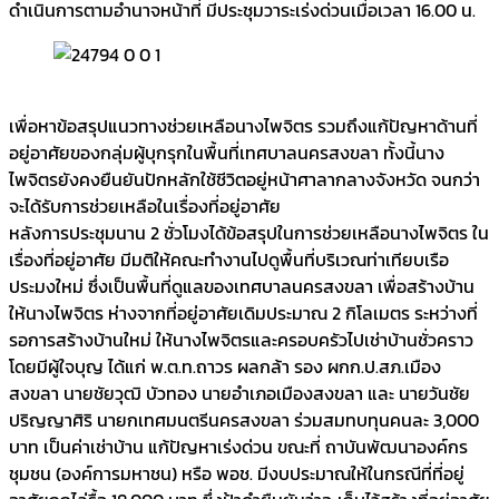
ดำเนินการตามอำนาจหน้าที่ มีประชุมวาระเร่งด่วนเมื่อเวลา 16.00 น.
เพื่อหาข้อสรุปแนวทางช่วยเหลือนางไพจิตร รวมถึงแก้ปัญหาด้านที่
อยู่อาศัยของกลุ่มผู้บุกรุกในพื้นที่เทศบาลนครสงขลา ทั้งนี้นาง
ไพจิตรยังคงยืนยันปักหลักใช้ชีวิตอยู่หน้าศาลากลางจังหวัด จนกว่า
จะได้รับการช่วยเหลือในเรื่องที่อยู่อาศัย
หลังการประชุมนาน 2 ชั่วโมงได้ข้อสรุปในการช่วยเหลือนางไพจิตร ใน
เรื่องที่อยู่อาศัย มีมติให้คณะทำงานไปดูพื้นที่บริเวณท่าเทียบเรือ
ประมงใหม่ ซึ่งเป็นพื้นที่ดูแลของเทศบาลนครสงขลา เพื่อสร้างบ้าน
ให้นางไพจิตร ห่างจากที่อยู่อาศัยเดิมประมาณ 2 กิโลเมตร ระหว่างที่
รอการสร้างบ้านใหม่ ให้นางไพจิตรและครอบครัวไปเช่าบ้านชั่วคราว
โดยมีผู้ใจบุญ ได้แก่ พ.ต.ท.ถาวร ผลกล้า รอง ผกก.ป.สภ.เมือง
สงขลา นายชัยวุฒิ บัวทอง นายอำเภอเมืองสงขลา และ นายวันชัย
ปริญญาศิริ นายกเทศมนตรีนครสงขลา ร่วมสมทบทุนคนละ 3,000
บาท เป็นค่าเช่าบ้าน แก้ปัญหาเร่งด่วน ขณะที่ ถาบันพัฒนาองค์กร
ชุมชน (องค์การมหาชน) หรือ พอช. มีงบประมาณให้ในกรณีที่ที่อยู่