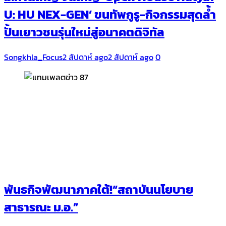
U: HU NEX-GEN’ ขนทัพกูรู-กิจกรรมสุดล้ำ
ปั้นเยาวชนรุ่นใหม่สู่อนาคตดิจิทัล
Songkhla_Focus
2 สัปดาห์ ago
2 สัปดาห์ ago
0
พันธกิจพัฒนาภาคใต้!“สถาบันนโยบาย
สาธารณะ ม.อ.”