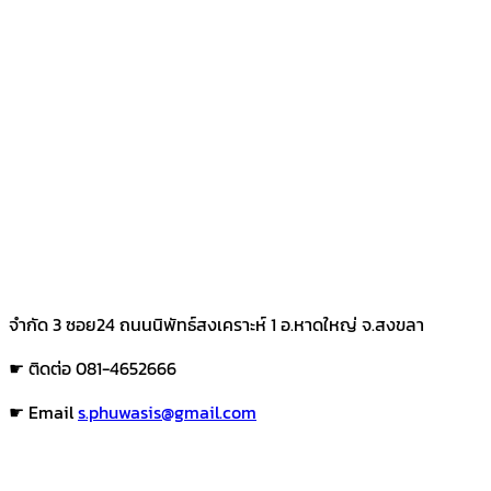
จำกัด 3 ซอย24 ถนนนิพัทธ์สงเคราะห์ 1 อ.หาดใหญ่ จ.สงขลา
☛ ติดต่อ 081-4652666
☛ Email
s.phuwasis@gmail.com