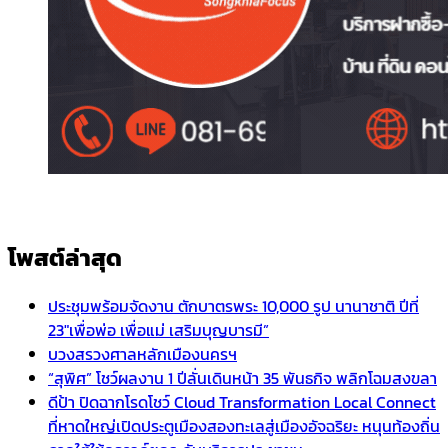
โพสต์ล่าสุด
ประชุมพร้อมจัดงาน ตักบาตรพระ 10,000 รูป นานาชาติ ปีที่
23″เพื่อพ่อ เพื่อแม่ เสริมบุญบารมี”
บวงสรวงศาลหลักเมืองนครฯ
“สุพิศ” โชว์ผลงาน 1 ปีลั่นเดินหน้า 35 พันธกิจ พลิกโฉมสงขลา
ดีป้า ปิดฉากโรดโชว์ Cloud Transformation Local Connect
ที่หาดใหญ่เปิดประตูเมืองสองทะเลสู่เมืองอัจฉริยะ หนุนท้องถิ่น