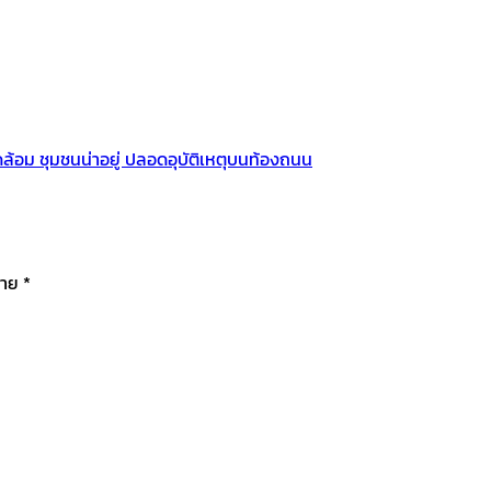
้อม ชุมชนน่าอยู่ ปลอดอุบัติเหตุบนท้องถนน
มาย
*