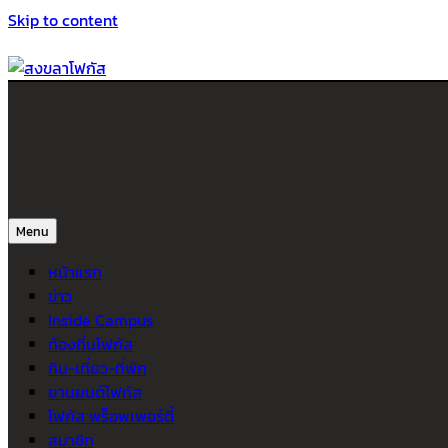
Skip to content
สงขลาโฟกัส
ติดตามข่าวสาร ภาคใต้ หาดใหญ่และสงขลา จากสำนักข่าวโฟกัส
Menu
หน้าแรก
ข่าว
Inside Campus
ท้องถิ่นโฟกัส
กิน-เที่ยว-ที่พัก
ยานยนต์โฟกัส
โฟกัส พร็อพเพอร์ตี้
สมาชิก