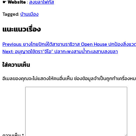
☛
Website
:
สงขลาโฟกัส
Tagged:
บ้านเมือง
แนะแนวเรื่อง
Previous:
ยางไทยปักษ์ใต้สาขานราธิวาส Open House ปกป้องสิ่งแวดล
Next:
อนุญาตใช้ตรา“จีไอ” ปลากะพงสามน้ำทะเลสาบสงขลา
ใส่ความเห็น
อีเมลของคุณจะไม่แสดงให้คนอื่นเห็น
ช่องข้อมูลจำเป็นถูกทำเครื่องห
ความเห็น
*