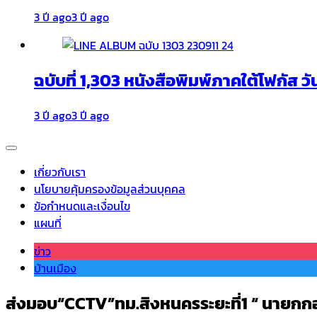
3 ปี ago
3 ปี ago
ฉบับที่ 1,303 หนังสือพิมพ์ภาคใต้โฟกัส วั
3 ปี ago
3 ปี ago
เกี่ยวกับเรา
นโยบายคุ้มครองข้อมูลส่วนบุคคล
ข้อกำหนดและเงื่อนไข
แผนที่
ข่าว
บ้านเมือง
ส่งมอบ“CCTV”ทม.สิงหนครระยะที่1 “ นายกก