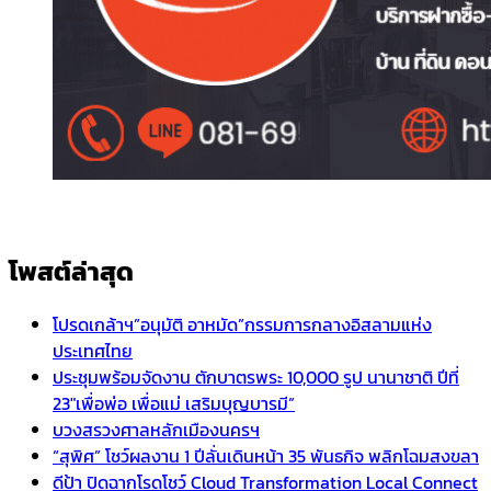
โพสต์ล่าสุด
โปรดเกล้าฯ”อนุมัติ อาหมัด”กรรมการกลางอิสลามแห่ง
ประเทศไทย
ประชุมพร้อมจัดงาน ตักบาตรพระ 10,000 รูป นานาชาติ ปีที่
23″เพื่อพ่อ เพื่อแม่ เสริมบุญบารมี”
บวงสรวงศาลหลักเมืองนครฯ
“สุพิศ” โชว์ผลงาน 1 ปีลั่นเดินหน้า 35 พันธกิจ พลิกโฉมสงขลา
ดีป้า ปิดฉากโรดโชว์ Cloud Transformation Local Connect