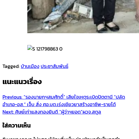
Tagged:
บ้านเมือง
ประชาสัมพันธ์
แนะแนวเรื่อง
Previous:
“รองนายกฯสมศักดิ์” เสียใจเหตุระเบิดปัตตานี “ปลัด
อำเภอ-อส.” เจ็บ สั่ง ศอ.บต.เร่งเยียวยาสร้างอาชีพ-รายได้
Next:
ศิษย์เก่าแสงทองยินดี “ผู้ว่าฯยอด”ผวจ.สตูล
ใส่ความเห็น