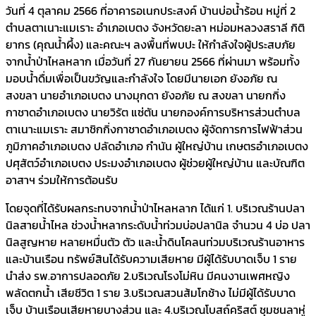
วันที่ 4 ตุลาคม 2566 ที่อาคารอเนกประสงค์ บ้านบ่อน้ำร้อน หมู่ที่ 2
ตำบลตาเนาะแมเราะ อำเภอเบตง จังหวัดยะลา หม่อมหลวงสราลี กิติ
ยากร (คุณน้ำผึ้ง) และคณะฯ ลงพื้นที่พบปะ ให้กำลังใจผู้ประสบภัย
จากน้ำป่าไหลหลาก เมื่อวันที่ 27 กันยายน 2566 ที่ผ่านมา พร้อมทั้ง
มอบน้ำดื่มเพื่อเป็นขวัญและกำลังใจ โดยมีนายเอก ยังอภัย ณ
สงขลา นายอำเภอเบตง นางมุกดา ยังอภัย ณ สงขลา นายกกิ่ง
กาชาดอำเภอเบตง นายวิรัต แซ่ตัน นายกองค์การบริหารส่วนตำบล
ตาเนาะแมเราะ สมาชิกกิ่งกาชาดอำเภอเบตง ผู้จัดการการไฟฟ้าส่วน
ภูมิภาคอำเภอเบตง ปลัดอำเภอ กำนัน ผู้ใหญ่บ้าน เกษตรอำเภอเบตง
ปศุสัตว์อำเภอเบตง ประมงอำเภอเบตง ผู้ช่วยผู้ใหญ่บ้าน และบัณฑิต
อาสาฯ ร่วมให้การต้อนรับ
โดยจุดที่ได้รับผลกระทบจากน้ำป่าไหลหลาก ได้แก่ 1. บริเวณร้านปลา
นิลสายน้ำไหล ช่วงน้ำหลากระดับน้ำท่วมบ่อปลานิล จำนวน 4 บ่อ ปลา
นิลสูญหาย หลายหมื่นตัว ตัว และน้ำดินโคลนท่วมบริเวณร้านอาหาร
และบ้านเรือน ทรัพย์สินได้รับความเสียหาย มีผู้ได้รับบาดเจ็บ 1 ราย
นำส่ง รพ.อาการปลอดภัย 2.บริเวณโรงโม่หิน มีคนงานเพศหญิง
พลัดตกน้ำ เสียชีวิต 1 ราย 3.บริเวณสวนส้มโกช้าง ไม่มีผู้ได้รับบาด
เจ็บ บ้านเรือนเสียหายบางส่วน และ 4.บริเวณโบสถ์คริสต์ ชุมชนลาหู่