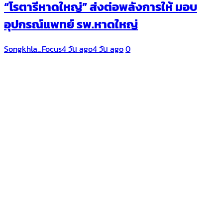
“โรตารีหาดใหญ่” ส่งต่อพลังการให้ มอบ
อุปกรณ์แพทย์ รพ.หาดใหญ่
Songkhla_Focus
4 วัน ago
4 วัน ago
0