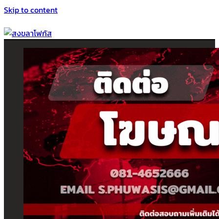
Skip to content
สงขลาโฟกัส
ติดตามข่าวสาร ภาคใต้ หาดใหญ่และสงขลา จากสำนักข่าวโฟกัส