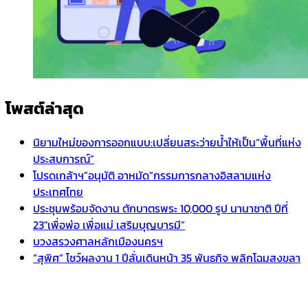
โพสต์ล่าสุด
นิยามใหม่ของการออกแบบ:เปลี่ยนสระว่ายน้ำให้เป็น“พื้นที่แห่ง
ประสบการณ์”
โปรดเกล้าฯ”อนุมัติ อาหมัด”กรรมการกลางอิสลามแห่ง
ประเทศไทย
ประชุมพร้อมจัดงาน ตักบาตรพระ 10,000 รูป นานาชาติ ปีที่
23″เพื่อพ่อ เพื่อแม่ เสริมบุญบารมี”
บวงสรวงศาลหลักเมืองนครฯ
“สุพิศ” โชว์ผลงาน 1 ปีลั่นเดินหน้า 35 พันธกิจ พลิกโฉมสงขลา