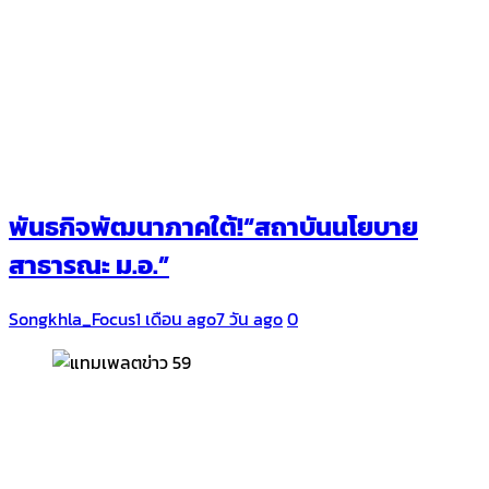
พันธกิจพัฒนาภาคใต้!“สถาบันนโยบาย
สาธารณะ ม.อ.”
Songkhla_Focus
1 เดือน ago
7 วัน ago
0