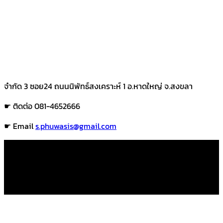
จำกัด 3 ซอย24 ถนนนิพัทธ์สงเคราะห์ 1 อ.หาดใหญ่ จ.สงขลา
☛ ติดต่อ 081-4652666
☛ Email
s.phuwasis@gmail.com