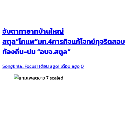
จับตาทายาทบ้านใหญ่
สตูล“โกแพ”มท.4ภารกิจแก้โจทย์ทุจริตสอบ
ท้องถิ่น-ปม “อบจ.สตูล”
Songkhla_Focus
1 เดือน ago
1 เดือน ago
0