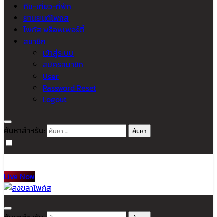
กิน-เที่ยว-ที่พัก
ยานยนต์โฟกัส
โฟกัส พร็อพเพอร์ตี้
สมาชิก
เข้าสู่ระบบ
สมัครสมาชิก
User
Password Reset
Logout
ค้นหาสำหรับ:
Live Now
สงขลาโฟกัส
ติดตามข่าวสาร ภาคใต้ หาดใหญ่และสงขลา จากสำนักข่าวโฟกัส