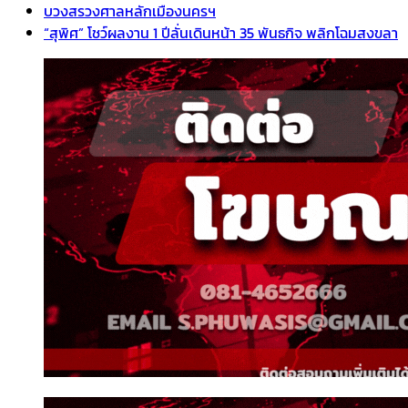
บวงสรวงศาลหลักเมืองนครฯ
“สุพิศ” โชว์ผลงาน 1 ปีลั่นเดินหน้า 35 พันธกิจ พลิกโฉมสงขลา