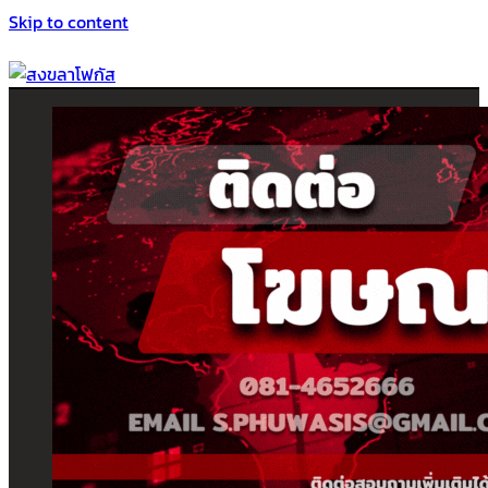
Skip to content
สงขลาโฟกัส
ติดตามข่าวสาร ภาคใต้ หาดใหญ่และสงขลา จากสำนักข่าวโฟกัส