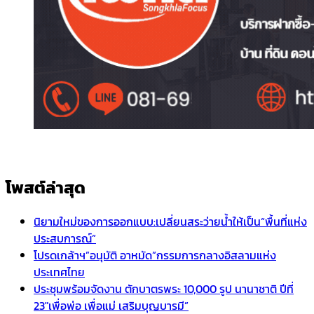
โพสต์ล่าสุด
นิยามใหม่ของการออกแบบ:เปลี่ยนสระว่ายน้ำให้เป็น“พื้นที่แห่ง
ประสบการณ์”
โปรดเกล้าฯ”อนุมัติ อาหมัด”กรรมการกลางอิสลามแห่ง
ประเทศไทย
ประชุมพร้อมจัดงาน ตักบาตรพระ 10,000 รูป นานาชาติ ปีที่
23″เพื่อพ่อ เพื่อแม่ เสริมบุญบารมี”