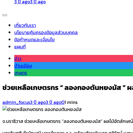
3 ปี ago
3 ปี ago
เกี่ยวกับเรา
นโยบายคุ้มครองข้อมูลส่วนบุคคล
ข้อกำหนดและเงื่อนไข
แผนที่
ข่าว
บ้านเมือง
เกษตร
ช่วยเหลือเกษตรกร “ ลองกองตันหยงมัส ” ผล
admin_focus
3 ปี ago
3 ปี ago
0
1 mins
จ.นราธิวาส ช่วยเหลือเกษตรกร “ลองกองตันหยงมัส” ผลไม้อัตลักษณ์
นายวิมุตติ อำนักมณี นายอำเภอระแงะ พร้อมด้วยพันเอก ทวีรัตน์ เบญ