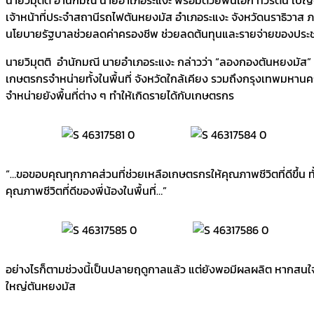
เจ้าหน้าที่ประจำสถานีรถไฟตันหยงมัส อำเภอระแงะ จังหวัดนราธิวา
นโยบายรัฐบาลช่วยลดค่าครองชีพ ช่วยลดต้นทุนและรายจ่ายของประ
นายวิมุตติ อำนักมณี นายอำเภอระแงะ กล่าวว่า “ลองกองตันหยงมัส” เ
เกษตรกรจำหน่ายทั้งในพื้นที่ จังหวัดใกล้เคียง รวมถึงกรุงเทพมหา
จำหน่ายยังพื้นที่ต่าง ๆ ทำให้เกิดรายได้กับเกษตรกร
“…ขอขอบคุณทุกภาคส่วนที่ช่วยเหลือเกษตรกรให้คุณภาพชีวิตที่ดีขึ้น ท
คุณภาพชีวิตที่ดีของพี่น้องในพื้นที่…”
อย่างไรก็ตามช่วงนี้เป็นปลายฤดูกาลแล้ว แต่ยังพอมีผลผลิต หากสน
ใหญ่ตันหยงมัส