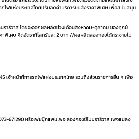
รถไฟแห่งประเทศไทยปรับลดค่าบริการขนส่งราคาพิเศษ เพื่อสนับสนุน
หวัดนราธิวาส โดยจะออกผลผลิตช่วงเดือนสิงหาคม-ตุลาคม ของทุกปี
ราคาพิเศษ คิดอัตรากิโลกรัมละ 2 บาท //ผลผลิตลองกองได้กระจายไป
 45 เจ้าหน้าที่การรถไฟแห่งประเทศไทย รวมถึงส่วนราชการอื่น ๆ เพื่อ
ทร.073-671290 หรือเฟซบุ๊กแฟนเพจ ลองกองซีโปนราธิวาส เพจแปลง