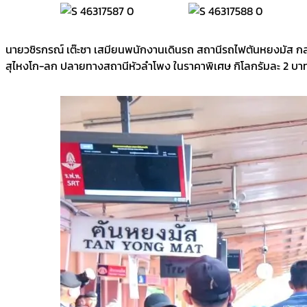
นายวชิรกรณ์ เต๊ะซา เสมียนพนักงานเดินรถ สถานีรถไฟตันหยงมัส กล่า
สุไหงโก-ลก ปลายทางสถานีหัวลำโพง ในราคาพิเศษ กิโลกรัมละ 2 บาท