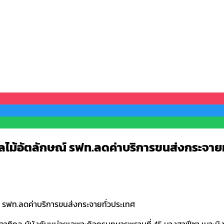
ไม้อัตลักษณ์ รฟท.ลดค่าบริการขนส่งกระจายท
 รฟท.ลดค่าบริการขนส่งกระจายทั่วประเทศ
จาทิกุล ผู้บังคับหน่วยเฉพาะกิจกรมทหารพรานที่ 45 นางฮาฟีซา เมาะมิ