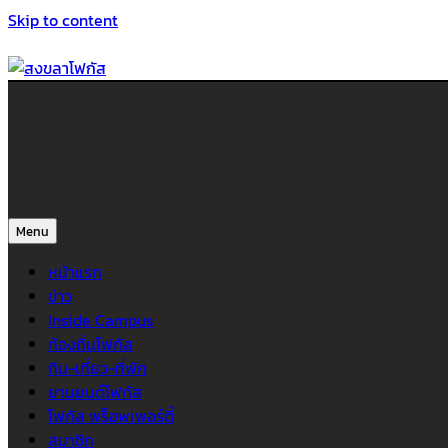
Skip to content
สงขลาโฟกัส
ติดตามข่าวสาร ภาคใต้ หาดใหญ่และสงขลา จากสำนักข่าวโฟกัส
Menu
หน้าแรก
ข่าว
Inside Campus
ท้องถิ่นโฟกัส
กิน-เที่ยว-ที่พัก
ยานยนต์โฟกัส
โฟกัส พร็อพเพอร์ตี้
สมาชิก