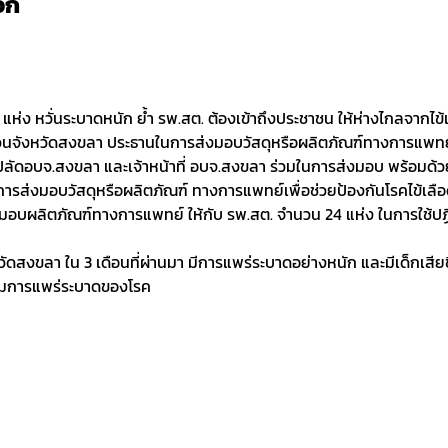
อก
ห่ง หวั่นระบาดหนัก ย้ำ รพ.สต. ต้องเข้าถึงประชาชน ให้ห่างไกลจากไข
วนจังหวัดสงขลา ประธานในการส่งมอบวัสดุหรือผลิตภัณฑ์ทางการแพทย์ใ
องปลัดอบจ.สงขลา และเจ้าหน้าที่ อบจ.สงขลา ร่วมในการส่งมอบ พร้อมด้ว
่งมอบวัสดุหรือผลิตภัณฑ์ ทางการแพทย์เพื่อช่วยป้องกันโรคไข้เลือดอ
 มอบผลิตภัณฑ์ทางการแพทย์ ให้กับ รพ.สต. จำนวน 24 แห่ง ในการใช้ปฏิบั
สงขลา ใน 3 เดือนที่ผ่านมา มีการแพร่ระบาดอย่างหนัก และมีเด็กเสียชี
คุมการแพร่ระบาดของโรค