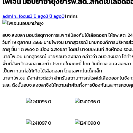
ไพเจน มอบยาฆ่ายุงย้ำรพ.สต..สกัดไข้เลือดอ
admin_focus
3 ปี ago
3 ปี ago
0
1 mins
อบจ.สงขลา มอบวัสดุทางการแพทย์ป้องกันไข้เลือดออก ให้รพ.สต. 24 แ
วันที่ 19 ตุลาคม 2566 นายไพเจน มากสุวรรณ์ นายกองค์การบริหารส่
อายุ ชั้น 1 ต.พะวง อ.เมือง จ.สงขลา โดยมี นางปิยะนันท์ สิงห์ทอง ร
นายไพเจน มากสุวรรณ์ นายกอบจ.สงขลา กล่าวว่า อบจ.สงขลา ได้ทำการส
พื้นที่จังหวัดสงขลาและทั่วประเทศในขณะนี้ โดย วันนี้ทาง อบจ.สงขลา
เป็นพาหนะก่อให้เกิดไข้เลือดออก โดยเฉพาะในเด็กเล็ก
นายกไพเจน ยังกล่าวต่อว่า สำหรับสถานการณ์โรคไข้เลือดออกในจังหวัด
ระยะ ดังนั้นอบจ.สงขลาจึงให้ความสำคัญทั้งการป้องกันและการควบ