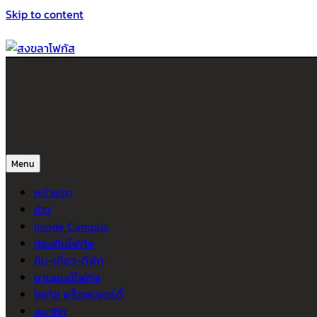
Skip to content
สงขลาโฟกัส
ติดตามข่าวสาร ภาคใต้ หาดใหญ่และสงขลา จากสำนักข่าวโฟกัส
Menu
หน้าแรก
ข่าว
Inside Campus
ท้องถิ่นโฟกัส
กิน-เที่ยว-ที่พัก
ยานยนต์โฟกัส
โฟกัส พร็อพเพอร์ตี้
สมาชิก