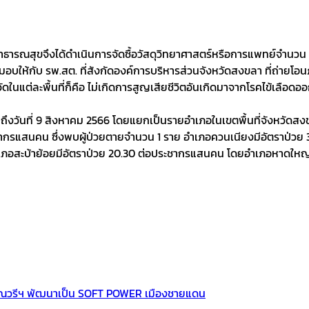
ธารณสุขจึงได้ดำเนินการจัดซื้อวัสดุวิทยาศาสตร์หรือการแพทย์จำนวน
ให้กับ รพ.สต. ที่สังกัดองค์การบริหารส่วนจังหวัดสงขลา ที่ถ่ายโอนภ
ี้วัดในแต่ละพื้นที่ก็คือ ไม่เกิดการสูญเสียชีวิตอันเกิดมาจากโรคไข้เลือดอ
คม ถึงวันที่ 9 สิงหาคม 2566 โดยแยกเป็นรายอำเภอในเขตพื้นที่จังหวัดส
กรแสนคน ซึ่งพบผู้ป่วยตายจำนวน 1 ราย อำเภอควนเนียงมีอัตราป่วย 
อสะบ้าย้อยมีอัตราป่วย 20.30 ต่อประชากรแสนคน โดยอำเภอหาดใหญ่เป
วัณณวรีฯ พัฒนาเป็น SOFT POWER เมืองชายแดน