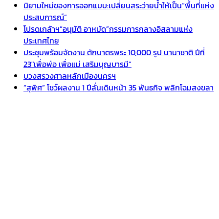
นิยามใหม่ของการออกแบบ:เปลี่ยนสระว่ายน้ำให้เป็น“พื้นที่แห่ง
ประสบการณ์”
โปรดเกล้าฯ”อนุมัติ อาหมัด”กรรมการกลางอิสลามแห่ง
ประเทศไทย
ประชุมพร้อมจัดงาน ตักบาตรพระ 10,000 รูป นานาชาติ ปีที่
23″เพื่อพ่อ เพื่อแม่ เสริมบุญบารมี”
บวงสรวงศาลหลักเมืองนครฯ
“สุพิศ” โชว์ผลงาน 1 ปีลั่นเดินหน้า 35 พันธกิจ พลิกโฉมสงขลา