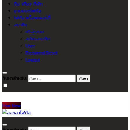
กิน-เที่ยว-ที่พัก
ยานยนต์โฟกัส
โฟกัส พร็อพเพอร์ตี้
สมาชิก
เข้าสู่ระบบ
สมัครสมาชิก
User
Password Reset
Logout
ค้นหาสำหรับ:
Live Now
สงขลาโฟกัส
ติดตามข่าวสาร ภาคใต้ หาดใหญ่และสงขลา จากสำนักข่าวโฟกัส