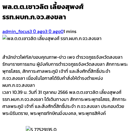
พล.ต.ต.เชาวลิต เลี้ยงสุพงศ์
รรท.ผบก.ภ.จว.สงขลา
admin_focus
3 ปี ago
3 ปี ago
0
1 mins
สำนักข่าวโฟกัส/ขอบคุณภาพ-ข่าว เพจ ตำรวจภูธรจังหวัดสงขลา
รักษาราชการแทน ผู้บังคับการตำรวจภูธรจังหวัดสงขลา สักการะพระ
พุทธโสธร, สักการะศาลพระภูมิ เจ้าที่ และสิ่งศักดิ์สิทธิ์ประจำ
ภ.จว.สงขลา เนื่องในโอกาสได้รับคำสั่งให้ดำรงตำแหน่ง
ผบก.ภ.จว.สงขลา
เวลา 10.39 น. วันที่ 31 ตุลาคม 2566 พล.ต.ต.เชาวลิต เลี้ยงสุพงศ์
รรท.ผบก.ภ.จว.สงขลา ได้เดินทางมา สักการะพระพุทธโสธร, สักการะ
ศาลพระภูมิ เจ้าที่ และสิ่งศักดิ์สิทธิ์ประจำ ภ.จว.สงขลา ประกอบด้วย
พระนิรันตราย, พระพุทธทักษิณมิ่งมงคล, พระพุทธสิหิงค์