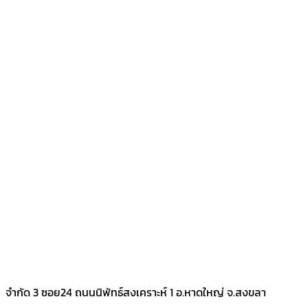
จำกัด 3 ซอย24 ถนนนิพัทธ์สงเคราะห์ 1 อ.หาดใหญ่ จ.สงขลา