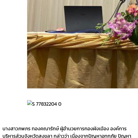
นางสาวภพภร ทองคณารักษ์ ผู้อำนวยการกองผังเมือง องค์การ
บริหารส่วนจังหวัดสงขลา กล่าวว่า เนื่องจากปัญหาอุทกภัย ปัญหา