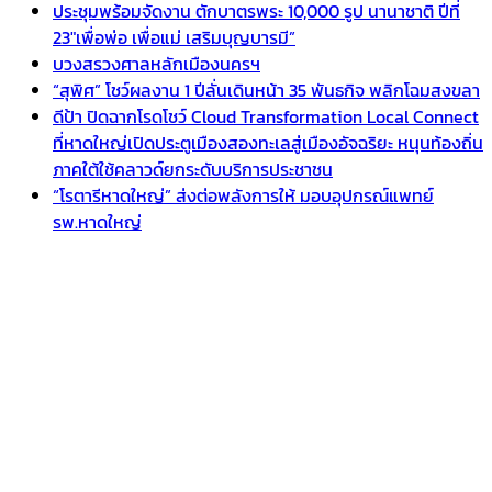
ประชุมพร้อมจัดงาน ตักบาตรพระ 10,000 รูป นานาชาติ ปีที่
23″เพื่อพ่อ เพื่อแม่ เสริมบุญบารมี”
บวงสรวงศาลหลักเมืองนครฯ
“สุพิศ” โชว์ผลงาน 1 ปีลั่นเดินหน้า 35 พันธกิจ พลิกโฉมสงขลา
ดีป้า ปิดฉากโรดโชว์ Cloud Transformation Local Connect
ที่หาดใหญ่เปิดประตูเมืองสองทะเลสู่เมืองอัจฉริยะ หนุนท้องถิ่น
ภาคใต้ใช้คลาวด์ยกระดับบริการประชาชน
“โรตารีหาดใหญ่” ส่งต่อพลังการให้ มอบอุปกรณ์แพทย์
รพ.หาดใหญ่