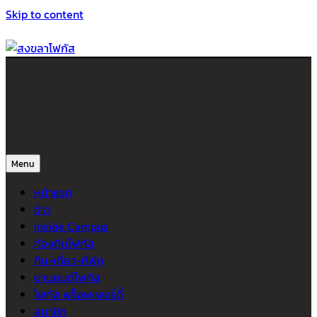
Skip to content
สงขลาโฟกัส
ติดตามข่าวสาร ภาคใต้ หาดใหญ่และสงขลา จากสำนักข่าวโฟกัส
Menu
หน้าแรก
ข่าว
Inside Campus
ท้องถิ่นโฟกัส
กิน-เที่ยว-ที่พัก
ยานยนต์โฟกัส
โฟกัส พร็อพเพอร์ตี้
สมาชิก