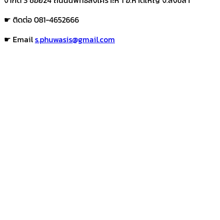
จำกัด 3 ซอย24 ถนนนิพัทธ์สงเคราะห์ 1 อ.หาดใหญ่ จ.สงขลา
☛ ติดต่อ 081-4652666
☛ Email
s.phuwasis@gmail.com