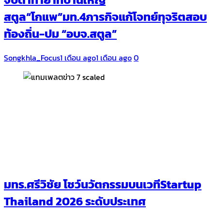
สตูล“โกแพ”มท.4ภารกิจแก้โจทย์ทุจริตสอบ
ท้องถิ่น-ปม “อบจ.สตูล”
Songkhla_Focus
1 เดือน ago
1 เดือน ago
0
มทร.ศรีวิชัย โชว์นวัตกรรมบนเวทีStartup
Thailand 2026 ระดับประเทศ