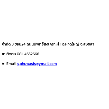
จำกัด 3 ซอย24 ถนนนิพัทธ์สงเคราะห์ 1 อ.หาดใหญ่ จ.สงขลา
☛ ติดต่อ 081-4652666
☛ Email
s.phuwasis@gmail.com