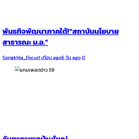
พันธกิจพัฒนาภาคใต้!“สถาบันนโยบาย
สาธารณะ ม.อ.”
Songkhla_Focus
1 เดือน ago
6 วัน ago
0
จับตาทายาทบ้านใหญ่