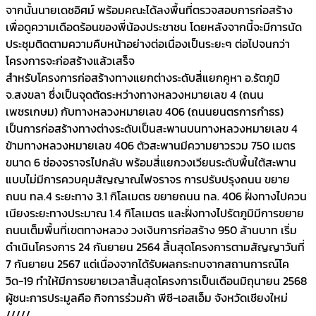
จากนั้นนายเดชอิศม์ พร้อมคณะได้ลงพื้นที่ตรวจสอบการก่อสร้าง
เพื่อดูความเดือดร้อนของพี่น้องประชาชน โดยหลังจากนี้จะมีการนัด
ประชุมติดตามความคืบหน้าอย่างต่อเนื่องเป็นระยะๆ ต่อไปจนกว่า
โครงการจะก่อสร้างแล้วเสร็จ
สำหรับโครงการก่อสร้างทางแยกต่างระดับสี่แยกคูหา อ.รัตภูมิ
จ.สงขลา ซึ่งเป็นจุดตัดระหว่างทางหลวงหมายเลข 4 (ถนน
เพชรเกษม) กับทางหลวงหมายเลข 406 (ถนนยนตรการกำธร)
เป็นการก่อสร้างทางต่างระดับเป็นสะพานบนทางหลวงหมายเลข 4
ข้ามทางหลวงหมายเลข 406 ตัวสะพานมีความยาวรวม 750 เมตร
ขนาด 6 ช่องจราจรไปกลับ พร้อมสี่แยกวงเวียนระดับพื้นใต้สะพาน
แบบไม่มีการควบคุมสัญญาณไฟจราจร การปรับปรุงถนน ขยาย
ถนน ทล.4 ระยะทาง 3.1 กิโลเมตร ขยายถนน ทล. 406 ฝั่งทางไปควน
เนียงระยะทางประมาณ 1.4 กิโลเมตร และฝั่งทางไปรัตภูมิมีการขยาย
ถนนเต็มพื้นที่เขตทางหลวง วงเงินการก่อสร้าง 950 ล้านบาท เริ่ม
ดำเนินโครงการ 24 กันยายน 2564 สิ้นสุดโครงการตามสัญญาวันที่
7 กันยายน 2567 แต่เนื่องจากได้รับผลกระทบจากสถานการณ์โค
วิด-19 ทำให้มีการขยายเวลาสิ้นสุดโครงการเป็นเดือนมิถุนายน 2568
ผู้ชนะการประมูลคือ กิจการร่วมค้า พีซี-เอสเอ็ม จังหวัดเชียงใหม่
/////