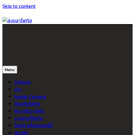
Skip to content
สงขลาโฟกัส
ติดตามข่าวสาร ภาคใต้ หาดใหญ่และสงขลา จากสำนักข่าวโฟกัส
Menu
หน้าแรก
ข่าว
Inside Campus
ท้องถิ่นโฟกัส
กิน-เที่ยว-ที่พัก
ยานยนต์โฟกัส
โฟกัส พร็อพเพอร์ตี้
สมาชิก