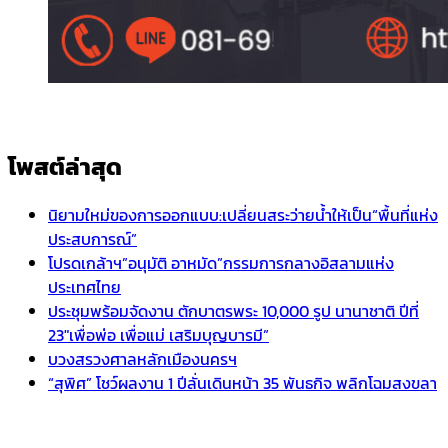
โพสต์ล่าสุด
นิยามใหม่ของการออกแบบ:เปลี่ยนสระว่ายน้ำให้เป็น“พื้นที่แห่ง
ประสบการณ์”
โปรดเกล้าฯ”อนุมัติ อาหมัด”กรรมการกลางอิสลามแห่ง
ประเทศไทย
ประชุมพร้อมจัดงาน ตักบาตรพระ 10,000 รูป นานาชาติ ปีที่
23″เพื่อพ่อ เพื่อแม่ เสริมบุญบารมี”
บวงสรวงศาลหลักเมืองนครฯ
“สุพิศ” โชว์ผลงาน 1 ปีลั่นเดินหน้า 35 พันธกิจ พลิกโฉมสงขลา